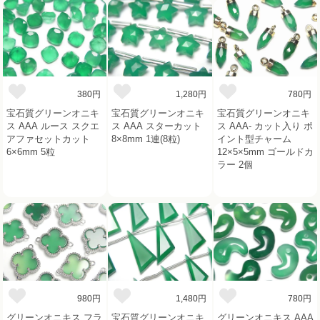
380円
1,280円
780円
宝石質グリーンオニキ
宝石質グリーンオニキ
宝石質グリーンオニキ
ス AAA ルース スクエ
ス AAA スターカット
ス AAA- カット入り ポ
アファセットカット
8×8mm 1連(8粒)
イント型チャーム
6×6mm 5粒
12×5×5mm ゴールドカ
ラー 2個
980円
1,480円
780円
グリーンオニキス フラ
宝石質グリーンオニキ
グリーンオニキス AAA