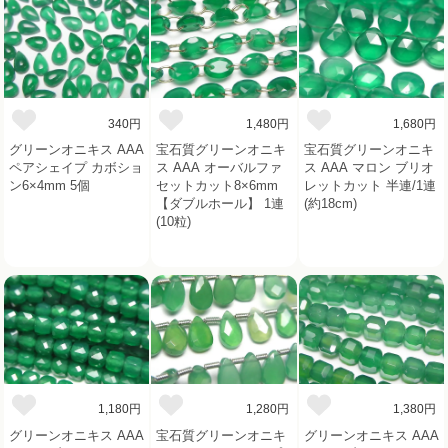
340円
1,480円
1,680円
グリーンオニキス AAA
宝石質グリーンオニキ
宝石質グリーンオニキ
ペアシェイプ カボショ
ス AAA オーバルファ
ス AAA マロン ブリオ
ン6×4mm 5個
セットカット8×6mm
レットカット 半連/1連
【ダブルホール】 1連
(約18cm)
(10粒)
1,180円
1,280円
1,380円
グリーンオニキス AAA
宝石質グリーンオニキ
グリーンオニキス AAA