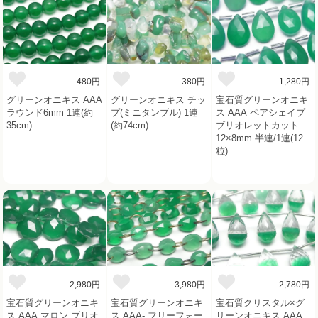
480円
380円
1,280円
グリーンオニキス AAA
グリーンオニキス チッ
宝石質グリーンオニキ
ラウンド6mm 1連(約
プ(ミニタンブル) 1連
ス AAA ペアシェイプ
35cm)
(約74cm)
ブリオレットカット
12×8mm 半連/1連(12
粒)
2,980円
3,980円
2,780円
宝石質グリーンオニキ
宝石質グリーンオニキ
宝石質クリスタル×グ
ス AAA マロン ブリオ
ス AAA- フリーフォー
リーンオニキス AAA