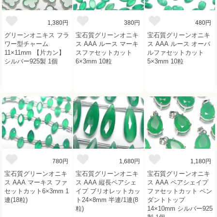
1,380円
380円
480円
グリーンオニキス フラ
宝石質グリーンオニキ
宝石質グリーンオニキ
ワー型チャーム
ス AAA ルース マーキ
ス AAA ルース オーバ
11×11mm 【片カン】
スファセットカット
ルファセットカット
シルバー925製 1個
6×3mm 10粒
5×3mm 10粒
780円
1,680円
1,180円
宝石質グリーンオニキ
宝石質グリーンオニキ
宝石質グリーンオニキ
ス AAA マーキス ファ
ス AAA 縦長ペアシェ
ス AAA ペアシェイプ
セットカット6×3mm 1
イプ ブリオレットカッ
ファセットカット ペン
連(18粒)
ト24×8mm 半連/1連(8
ダントトップ
粒)
14×10mm シルバー925