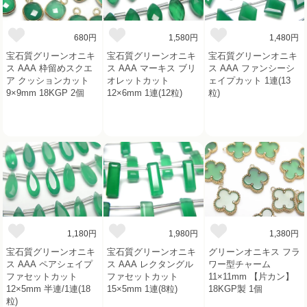
680円
1,580円
1,480円
宝石質グリーンオニキ
宝石質グリーンオニキ
宝石質グリーンオニキ
ス AAA 枠留めスクエ
ス AAA マーキス ブリ
ス AAA ファンシーシ
ア クッションカット
オレットカット
ェイプカット 1連(13
9×9mm 18KGP 2個
12×6mm 1連(12粒)
粒)
1,180円
1,980円
1,380円
宝石質グリーンオニキ
宝石質グリーンオニキ
グリーンオニキス フラ
ス AAA ペアシェイプ
ス AAA レクタングル
ワー型チャーム
ファセットカット
ファセットカット
11×11mm 【片カン】
12×5mm 半連/1連(18
15×5mm 1連(8粒)
18KGP製 1個
粒)