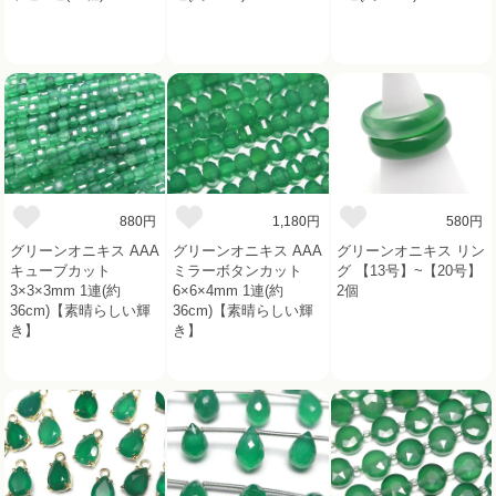
880円
1,180円
580円
グリーンオニキス AAA
グリーンオニキス AAA
グリーンオニキス リン
キューブカット
ミラーボタンカット
グ 【13号】~【20号】
3×3×3mm 1連(約
6×6×4mm 1連(約
2個
36cm)【素晴らしい輝
36cm)【素晴らしい輝
き】
き】