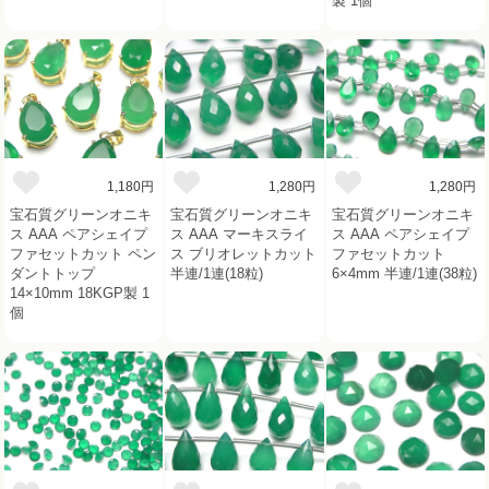
製 1個
1,180円
1,280円
1,280円
宝石質グリーンオニキ
宝石質グリーンオニキ
宝石質グリーンオニキ
ス AAA ペアシェイプ
ス AAA マーキスライ
ス AAA ペアシェイプ
ファセットカット ペン
ス ブリオレットカット
ファセットカット
ダントトップ
半連/1連(18粒)
6×4mm 半連/1連(38粒)
14×10mm 18KGP製 1
個