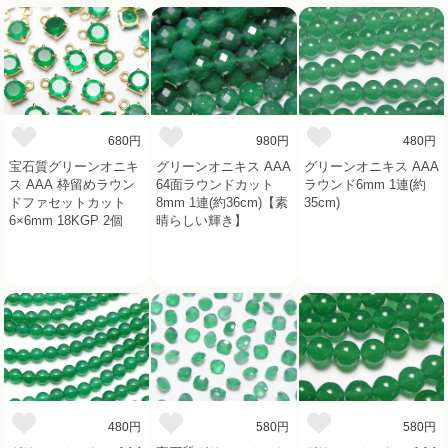
680円
980円
480円
宝石質グリーンオニキ
グリーンオニキス AAA
グリーンオニキス AAA
ス AAA 枠留めラウン
64面ラウンドカット
ラウンド6mm 1連(約
ドファセットカット
8mm 1連(約36cm)【素
35cm)
6×6mm 18KGP 2個
晴らしい輝き】
480円
580円
580円