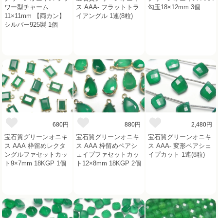
ワー型チャーム
ス AAA- フラットトラ
勾玉18×12mm 3個
11×11mm 【両カン】
イアングル 1連(8粒)
シルバー925製 1個
680円
880円
2,480円
宝石質グリーンオニキ
宝石質グリーンオニキ
宝石質グリーンオニキ
ス AAA 枠留めレクタ
ス AAA 枠留めペアシ
ス AAA- 変形ペアシェ
ングルファセットカッ
ェイプファセットカッ
イプカット 1連(8粒)
ト9×7mm 18KGP 1個
ト12×8mm 18KGP 2個