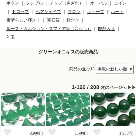
ボタン
｜
タンブル
｜
チップ（さざれ）
｜
オーバル
｜
コイン
｜
ドロップ
｜
ペアシェイプ
｜
マロン
｜
キューブ
｜
ハート
｜
素晴らしい輝き！
｜
宝石質
｜
枠付き
｜
ルース・カボション・スフィア等（穴なし）
｜
彫刻入り
｜
勾玉
グリーンオニキスの販売商品
商品の並び順
1-120 / 208
次のページへ ▶▶
2,980円
1,580円
1,280円