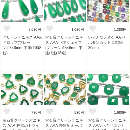
2,680円
1,680円
1,380円
グリーンオニキス AAA
宝石質グリーンオニキ
いろんな天然石 AA++
ドロップ(プレー
ス AAA ペアシェイプ
ボタンカット 1連(約
ン)25×8mm 半連/1連(8
(プレーン)15×6mm 半
30cm)
粒)
連/1連(18粒)
780円
580円
1,680円
宝石質グリーンオニキ
宝石質グリーンオニキ
宝石質グリーンオニキ
ス AAA 枠留めトライ
ス AAA 枠留めオーバ
ス AAA ヘキサゴンカ