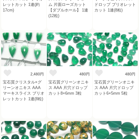
レットカット 1連(約
ム 片面ローズカット
ドロップ ブリオレット
17cm)
【ダブルホール】 1連
カット 1連(8粒)
(12粒)
2,480円
480円
480円
宝石質クリスタル×グ
宝石質グリーンオニキ
宝石質グリーンオニキ
リーンオニキス AAA
ス AAA 片穴ドロップ
ス AAA 片穴ドロップ
マーキスライス ブリオ
カット8×6mm 3粒
カット6×5mm 5粒
レットカット 1連(8粒)