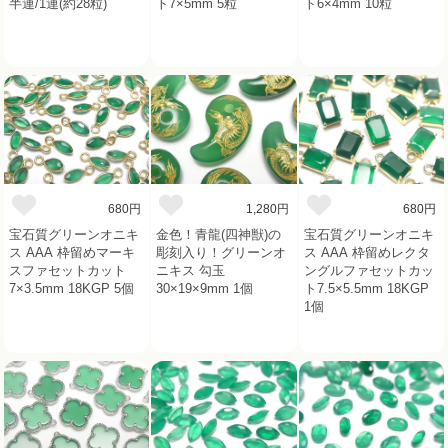
半連/1連(約28粒)
ト7×5mm 5粒
ト6×4mm 10粒
680円
1,280円
680円
宝石質グリーンオニキ
金色！青龍(四神獣)の
宝石質グリーンオニキ
ス AAA 枠留めマーキ
彫刻入り！グリーンオ
ス AAA 枠留めレクタ
スファセットカット
ニキス 勾玉
ングルファセットカッ
7×3.5mm 18KGP 5個
30×19×9mm 1個
ト7.5×5.5mm 18KGP
1個