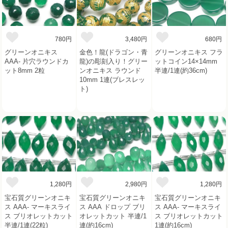
780円
3,480円
680円
グリーンオニキス
金色！龍(ドラゴン・青
グリーンオニキス フラ
AAA- 片穴ラウンドカ
龍)の彫刻入り！グリー
ットコイン14×14mm
ット8mm 2粒
ンオニキス ラウンド
半連/1連(約36cm)
10mm 1連(ブレスレッ
ト)
1,280円
2,980円
1,280円
宝石質グリーンオニキ
宝石質グリーンオニキ
宝石質グリーンオニキ
ス AAA- マーキスライ
ス AAA ドロップ ブリ
ス AAA- マーキスライ
ス ブリオレットカット
オレットカット 半連/1
ス ブリオレットカット
半連/1連(22粒)
連(約16cm)
1連(約16cm)