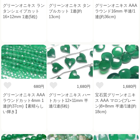
グリーンオニキス ラン
グリーンオニキス タン
グリーンオニキス AAA
タンシェイプカット
ブルカット 1連(約
ラウンド16mm 半連/1
16×12mm 1連(5粒)
13cm)
連(約36cm)
680円
1,680円
1,680円
グリーンオニキス AAA
グリーンオニキス ハー
宝石質グリーンオニキ
ラウンドカット4mm 1
トカット12×11mm 半
ス AAA マロン(プレー
連(約37cm)【素晴らし
連/1連(6粒)
ン)8×8mm 半連/1連(約
い輝き】
18cm)