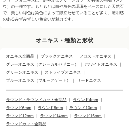
グリーンオニキスは、鮮やかなグリーンカラーが特徴の瑪瑙（メノ
ウ）の一種です。もともとは白や灰色の瑪瑙をベースにした天然石
で、美しい緑色は染色によって際立たせていることが多く、透明感
のあるみずみずしい色合いが魅力です。
オニキス・種類と形状
オニキス全商品
｜
ブラックオニキス
｜
フロストオニキス
｜
グレーオニキス（グレーカルセドニー）
｜
ホワイトオニキス
｜
グリーンオニキス
｜
ストライプオニキス
｜
ブルーオニキス（ブルーアゲート）
｜
サードニクス
ラウンド・ラウンドカット全商品
｜
ラウンド4mm
｜
ラウンド6mm
｜
ラウンド8mm
｜
ラウンド10mm
｜
ラウンド12mm
｜
ラウンド14mm
｜
ラウンド16mm
｜
ラウンドカット全商品