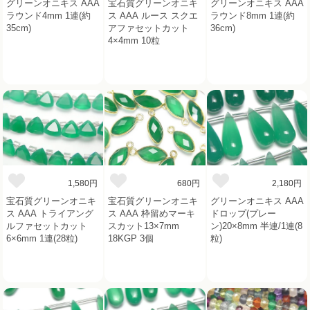
グリーンオニキス AAA
宝石質グリーンオニキ
グリーンオニキス AAA
ラウンド4mm 1連(約
ス AAA ルース スクエ
ラウンド8mm 1連(約
35cm)
アファセットカット
36cm)
4×4mm 10粒
1,580円
680円
2,180円
宝石質グリーンオニキ
宝石質グリーンオニキ
グリーンオニキス AAA
ス AAA トライアング
ス AAA 枠留めマーキ
ドロップ(プレー
ルファセットカット
スカット13×7mm
ン)20×8mm 半連/1連(8
6×6mm 1連(28粒)
18KGP 3個
粒)