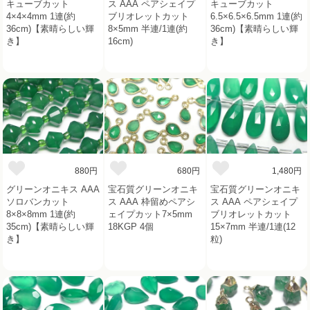
キューブカット
ス AAA ペアシェイプ
キューブカット
4×4×4mm 1連(約
ブリオレットカット
6.5×6.5×6.5mm 1連(約
36cm)【素晴らしい輝
8×5mm 半連/1連(約
36cm)【素晴らしい輝
き】
16cm)
き】
880円
680円
1,480円
グリーンオニキス AAA
宝石質グリーンオニキ
宝石質グリーンオニキ
ソロバンカット
ス AAA 枠留めペアシ
ス AAA ペアシェイプ
8×8×8mm 1連(約
ェイプカット7×5mm
ブリオレットカット
35cm)【素晴らしい輝
18KGP 4個
15×7mm 半連/1連(12
き】
粒)