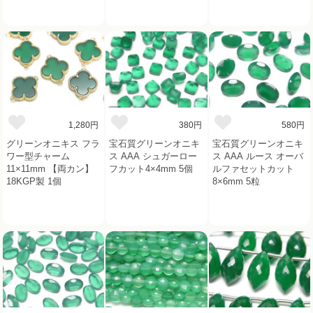
1,280円
380円
580円
グリーンオニキス フラ
宝石質グリーンオニキ
宝石質グリーンオニキ
ワー型チャーム
ス AAA シュガーロー
ス AAA ルース オーバ
11×11mm 【両カン】
フカット4×4mm 5個
ルファセットカット
18KGP製 1個
8×6mm 5粒