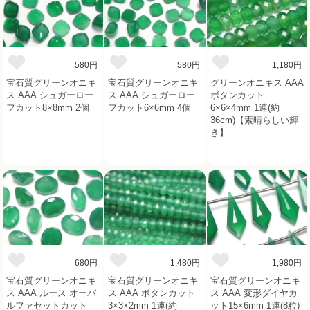
580円
580円
1,180円
宝石質グリーンオニキ
宝石質グリーンオニキ
グリーンオニキス AAA
ス AAA シュガーロー
ス AAA シュガーロー
ボタンカット
フカット8×8mm 2個
フカット6×6mm 4個
6×6×4mm 1連(約
36cm)【素晴らしい輝
き】
680円
1,480円
1,980円
宝石質グリーンオニキ
宝石質グリーンオニキ
宝石質グリーンオニキ
ス AAA ルース オーバ
ス AAA ボタンカット
ス AAA 変形ダイヤカ
ルファセットカット
3×3×2mm 1連(約
ット15×6mm 1連(8粒)