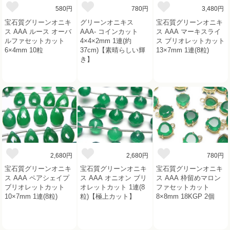
580円
780円
3,480円
宝石質グリーンオニキ
グリーンオニキス
宝石質グリーンオニキ
ス AAA ルース オーバ
AAA- コインカット
ス AAA マーキスライ
ルファセットカット
4×4×2mm 1連(約
ス ブリオレットカット
6×4mm 10粒
37cm)【素晴らしい輝
13×7mm 1連(8粒)
き】
2,680円
2,680円
780円
宝石質グリーンオニキ
宝石質グリーンオニキ
宝石質グリーンオニキ
ス AAA ペアシェイプ
ス AAA オニオン ブリ
ス AAA 枠留めマロン
ブリオレットカット
オレットカット 1連(8
ファセットカット
10×7mm 1連(8粒)
粒)【極上カット】
8×8mm 18KGP 2個