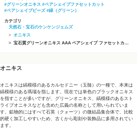
#グリーンオニキス
#ペアシェイプファセットカット
#ペアシェイプビーズ
#緑（グリーン）
カテゴリ
天然石・宝石のケンケンジェムズ
オニキス
宝石質グリーンオニキス AAA ペアシェイプ ファセットカット6×4mm 半連/1連(38粒)
オニキス
オニキスは縞模様のあるカルセドニー（玉髄）の一種で、本来は
縞模様のある瑪瑙を指します。現在では単色のブラックオニキス
を指すことが多いですが、グリーンオニキス、縞模様のあるスト
ライプオニキスなども含めた広義の名称として用いられていま
す。鉱物的にはすべて石英（クォーツ）の微結晶集合体で、比較
的硬く加工しやすいため、古くから彫刻や装飾品に多用されてい
ます。