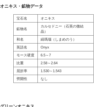
オニキス・鉱物データ
宝石名
オニキス
カルセドニー（石英の微結
鉱物名
晶）
和名
縞瑪瑙（しまめのう）
英語名
Onyx
モース硬度
6.5～7
比重
2.58～2.64
屈折率
1.530～1.543
劈開性
なし
グリーンオニキス