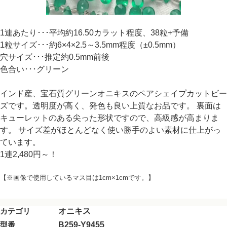
1連あたり･･･平均約16.50カラット程度、38粒+予備
1粒サイズ･･･約6×4×2.5～3.5mm程度（±0.5mm）
穴サイズ･･･推定約0.5mm前後
色合い･･･グリーン
インド産、宝石質グリーンオニキスのペアシェイプカットビー
ズです。透明度が高く、発色も良い上質なお品です。 裏面は
キューレットのある尖った形状ですので、高級感が高まりま
す。 サイズ差がほとんどなく使い勝手のよい素材に仕上がっ
ています。
1連2,480円～！
【※画像で使用しているマス目は1cm×1cmです。】
カテゴリ
オニキス
型番
B259-Y9455