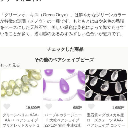
「グリーンオニキス（Green Onyx）」は鮮やかなグリーンカラー
が特徴の瑪瑙（メノウ）の一種です。もともとは白や灰色の瑪瑙
をベースにした天然石で、美しい緑色は染色によって際立たせて
いることが多く、透明感のあるみずみずしい色合いが魅力です。
チェックした商品
その他のペアシェイプビーズ
もっと見る
19,800円
680円
1,680円
グリーンベリル AAA-
パープルカラージェー
宝石質マダガスカル産
~AA++ ペアシェイプ
ド 大粒ペアシェイプ
ローズクォーツ AAA-
ブリオレットカット 1
22×12×7mm 半連/1連
ペアシェイプ コンケー