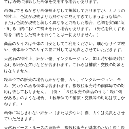
ては過去に撮影した画像を使用する場合があります。
画像はできるかぎり画像補正なしで掲載しておりますが、カメラの
特性上、色調が現物よりも鮮やかに見えすぎてしまうような場合、
または色調が現物と著しく異なると判断した場合、色調を実物に近
づける目的において補正を行う場合があります。（発色を良くする
等を目的とした補正を行うことは一切ありません。）
商品のサイズは全体の目安としてご利用ください。細かなサイズ差
や、個体単位でのサイズ差に対しては免責とさせていただきます。
天然石の特性上、細かい傷、インクルージョン、加工時や輸送時に
おける細かな欠けなどが含まれます。これらは補償・交換の対象と
はなりません。
粒単位での販売の場合も細かな傷、カケ、インクルージョン、歪
み、穴カケのある個体は含まれます。複数粒販売時の個体毎での対
応は致しておりません。 （例・「３粒販売の商品のうち１粒に傷
がある」のような場合、１粒単位での補償・交換等の対応は致しか
ねます。）
画像に写しきれない細かい（または少ない）傷、カケは免責とさせ
ていただきます。
天然石ビーズ・ルースの連販売、複数粒販売が基本のため１粒１粒