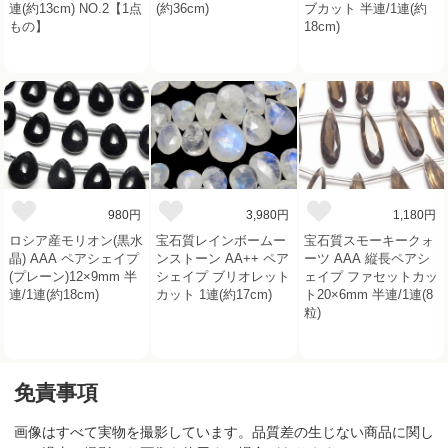
連(約13cm) NO.2【1点
(約36cm)
ブカット 半連/1連(約
もの】
18cm)
980円
3,980円
1,180円
ロシア産モリオン(黒水
宝石質レインボームー
宝石質スモーキークォ
晶) AAA ペアシェイプ
ンストーン AA++ ペア
ーツ AAA 縦長ペアシ
(プレーン)12×9mm 半
シェイプ ブリオレット
ェイプ ファセットカッ
連/1連(約18cm)
カット 1連(約17cm)
ト20×6mm 半連/1連(8
粒)
免責事項
画像はすべて実物を撮影しています。品質差の生じない商品に関し