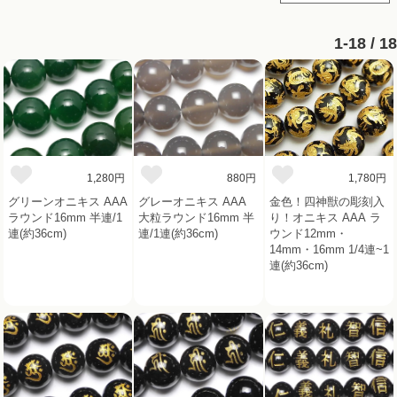
1-18 / 18
1,280円
880円
1,780円
グリーンオニキス AAA
グレーオニキス AAA
金色！四神獣の彫刻入
ラウンド16mm 半連/1
大粒ラウンド16mm 半
り！オニキス AAA ラ
連(約36cm)
連/1連(約36cm)
ウンド12mm・
14mm・16mm 1/4連~1
連(約36cm)