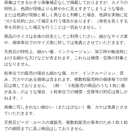
画像はできるかぎり画像補正なしで掲載しておりますが、カメラの
特性上、色調が現物よりも鮮やかに見えすぎてしまうような場合、
または色調が現物と著しく異なると判断した場合、色調を実物に近
づける目的において補正を行う場合があります。（発色を良くする
等を目的とした補正を行うことは一切ありません。）
商品のサイズは全体の目安としてご利用ください。細かなサイズ差
や、個体単位でのサイズ差に対しては免責とさせていただきます。
天然石の特性上、細かい傷、インクルージョン、加工時や輸送時に
おける細かな欠けなどが含まれます。これらは補償・交換の対象と
はなりません。
粒単位での販売の場合も細かな傷、カケ、インクルージョン、歪
み、穴カケのある個体は含まれます。複数粒販売時の個体毎での対
応は致しておりません。 （例・「３粒販売の商品のうち１粒に傷
がある」のような場合、１粒単位での補償・交換等の対応は致しか
ねます。）
画像に写しきれない細かい（または少ない）傷、カケは免責とさせ
ていただきます。
天然石ビーズ・ルースの連販売、複数粒販売が基本のため１粒１粒
での細部までに及ぶ検品はしておりません。