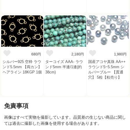
680円
2,180円
1,980円
シルバー925 空枠 ラウ
ターコイズ AAA- ラウ
国産アコヤ真珠 AA++
ンド5.5mm 【両カン】
ンド5mm 半連/1連(約
ラウンド5~5.5mm シ
ヘアライン 18KGP 1個
38cm)
ルバーブルー 【貫通
穴】 5粒【粒売り】
免責事項
画像はすべて実物を撮影しています。品質差の生じない商品に関し
ては過去に撮影した画像を使用する場合があります。