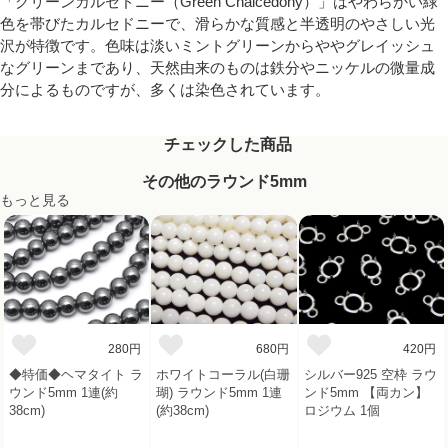
「グリーンカルセドニー（Green Chalcedony）」はやわらかい緑
色を帯びたカルセドニーで、滑らかな質感と半透明のやさしい光
沢が特徴です。色味は淡いミントグリーンからややグレイッシュ
なグリーンまであり、天然由来のものは鉄分やニッケルの微量成
分によるものですが、多くは染色されています。
チェックした商品
その他のラウンド5mm
もっと見る
280円
680円
420円
◆特価◆ヘマタイト ラ
ホワイトコーラル(白珊
シルバー925 空枠 ラウ
ウンド5mm 1連(約
瑚) ラウンド5mm 1連
ンド5mm 【両カン】
38cm)
(約38cm)
ロジウム 1個