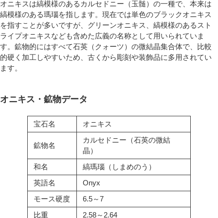
オニキスは縞模様のあるカルセドニー（玉髄）の一種で、本来は
縞模様のある瑪瑙を指します。現在では単色のブラックオニキス
を指すことが多いですが、グリーンオニキス、縞模様のあるスト
ライプオニキスなども含めた広義の名称として用いられていま
す。鉱物的にはすべて石英（クォーツ）の微結晶集合体で、比較
的硬く加工しやすいため、古くから彫刻や装飾品に多用されてい
ます。
オニキス・鉱物データ
宝石名
オニキス
カルセドニー（石英の微結
鉱物名
晶）
和名
縞瑪瑙（しまめのう）
英語名
Onyx
モース硬度
6.5～7
比重
2.58～2.64