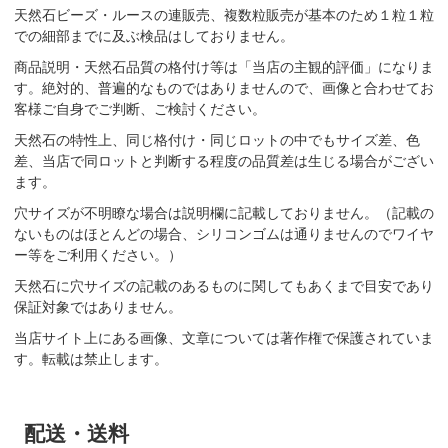
天然石ビーズ・ルースの連販売、複数粒販売が基本のため１粒１粒
での細部までに及ぶ検品はしておりません。
商品説明・天然石品質の格付け等は「当店の主観的評価」になりま
す。絶対的、普遍的なものではありませんので、画像と合わせてお
客様ご自身でご判断、ご検討ください。
天然石の特性上、同じ格付け・同じロットの中でもサイズ差、色
差、当店で同ロットと判断する程度の品質差は生じる場合がござい
ます。
穴サイズが不明瞭な場合は説明欄に記載しておりません。（記載の
ないものはほとんどの場合、シリコンゴムは通りませんのでワイヤ
ー等をご利用ください。）
天然石に穴サイズの記載のあるものに関してもあくまで目安であり
保証対象ではありません。
当店サイト上にある画像、文章については著作権で保護されていま
す。転載は禁止します。
配送・送料