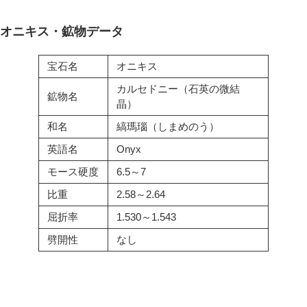
オニキス・鉱物データ
宝石名
オニキス
カルセドニー（石英の微結
鉱物名
晶）
和名
縞瑪瑙（しまめのう）
英語名
Onyx
モース硬度
6.5～7
比重
2.58～2.64
屈折率
1.530～1.543
劈開性
なし