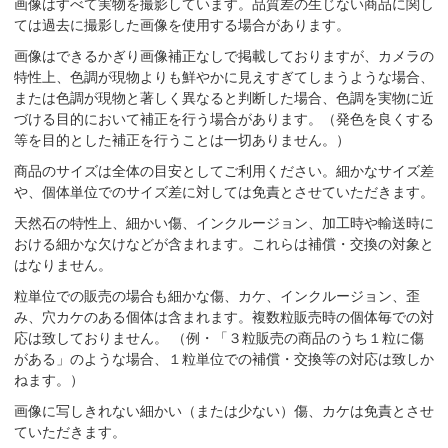
画像はすべて実物を撮影しています。品質差の生じない商品に関し
ては過去に撮影した画像を使用する場合があります。
画像はできるかぎり画像補正なしで掲載しておりますが、カメラの
特性上、色調が現物よりも鮮やかに見えすぎてしまうような場合、
または色調が現物と著しく異なると判断した場合、色調を実物に近
づける目的において補正を行う場合があります。（発色を良くする
等を目的とした補正を行うことは一切ありません。）
商品のサイズは全体の目安としてご利用ください。細かなサイズ差
や、個体単位でのサイズ差に対しては免責とさせていただきます。
天然石の特性上、細かい傷、インクルージョン、加工時や輸送時に
おける細かな欠けなどが含まれます。これらは補償・交換の対象と
はなりません。
粒単位での販売の場合も細かな傷、カケ、インクルージョン、歪
み、穴カケのある個体は含まれます。複数粒販売時の個体毎での対
応は致しておりません。 （例・「３粒販売の商品のうち１粒に傷
がある」のような場合、１粒単位での補償・交換等の対応は致しか
ねます。）
画像に写しきれない細かい（または少ない）傷、カケは免責とさせ
ていただきます。