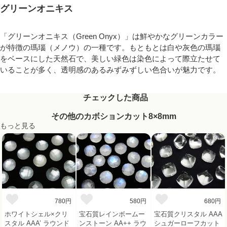
グリーンオニキス
「グリーンオニキス（Green Onyx）」は鮮やかなグリーンカラー
が特徴の瑪瑙（メノウ）の一種です。もともとは白や灰色の瑪瑙
をベースにした天然石で、美しい緑色は染色によって際立たせて
いることが多く、透明感のあるみずみずしい色合いが魅力です。
チェックした商品
その他のカボションカット8×8mm
もっと見る
780円
580円
680円
ホワイトシェル×クリ
宝石質レインボームー
宝石質クリスタル AAA
スタル AAA’ ラウンド
ンストーン AA++ ラウ
シュガーローフカット