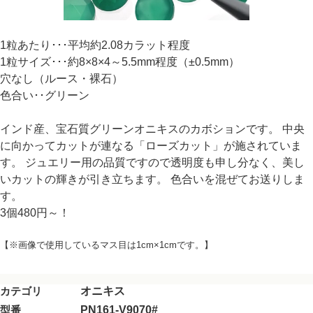
1粒あたり･･･平均約2.08カラット程度
1粒サイズ･･･約8×8×4～5.5mm程度（±0.5mm）
穴なし（ルース・裸石）
色合い･･グリーン
インド産、宝石質グリーンオニキスのカボションです。 中央
に向かってカットが連なる「ローズカット」が施されていま
す。 ジュエリー用の品質ですので透明度も申し分なく、美し
いカットの輝きが引き立ちます。 色合いを混ぜてお送りしま
す。
3個480円～！
【※画像で使用しているマス目は1cm×1cmです。】
カテゴリ
オニキス
型番
PN161-V9070#