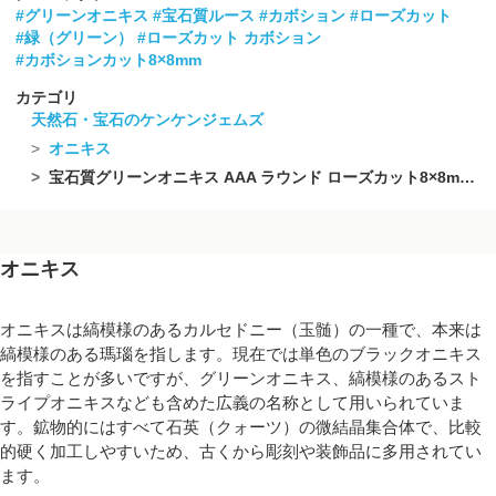
#グリーンオニキス
#宝石質ルース
#カボション
#ローズカット
#緑（グリーン）
#ローズカット カボション
#カボションカット8×8mm
カテゴリ
天然石・宝石のケンケンジェムズ
オニキス
宝石質グリーンオニキス AAA ラウンド ローズカット8×8mm 3個
オニキス
オニキスは縞模様のあるカルセドニー（玉髄）の一種で、本来は
縞模様のある瑪瑙を指します。現在では単色のブラックオニキス
を指すことが多いですが、グリーンオニキス、縞模様のあるスト
ライプオニキスなども含めた広義の名称として用いられていま
す。鉱物的にはすべて石英（クォーツ）の微結晶集合体で、比較
的硬く加工しやすいため、古くから彫刻や装飾品に多用されてい
ます。