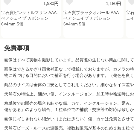
1,980円
1,180円
宝石質ピンクトルマリン AAA-
宝石質ブラックオパール AAA
宝石
ペアシェイプ カボション
ペアシェイプ カボション
ェイ
6×4mm 5個
6×4mm 5個
免責事項
画像はすべて実物を撮影しています。品質差の生じない商品に関して
画像はできるかぎり画像補正なしで掲載しておりますが、カメラの特
物に近づける目的において補正を行う場合があります。（発色を良く
商品のサイズは全体の目安としてご利用ください。細かなサイズ差や
天然石の特性上、細かい傷、インクルージョン、加工時や輸送時にお
粒単位での販売の場合も細かな傷、カケ、インクルージョン、歪み、
傷がある」のような場合、１粒単位での補償・交換等の対応は致しか
画像に写しきれない細かい（または少ない）傷、カケは免責とさせて
天然石ビーズ・ルースの連販売、複数粒販売が基本のため１粒１粒で