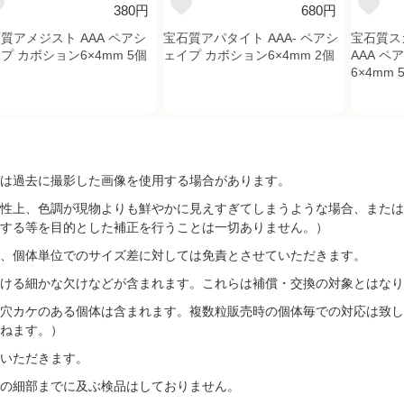
380円
680円
質アメジスト AAA ペアシ
宝石質アパタイト AAA- ペアシ
宝石質ス
プ カボション6×4mm 5個
ェイプ カボション6×4mm 2個
AAA 
6×4mm 
は過去に撮影した画像を使用する場合があります。
性上、色調が現物よりも鮮やかに見えすぎてしまうような場合、または
する等を目的とした補正を行うことは一切ありません。）
、個体単位でのサイズ差に対しては免責とさせていただきます。
ける細かな欠けなどが含まれます。これらは補償・交換の対象とはなり
穴カケのある個体は含まれます。複数粒販売時の個体毎での対応は致し
ねます。）
いただきます。
の細部までに及ぶ検品はしておりません。