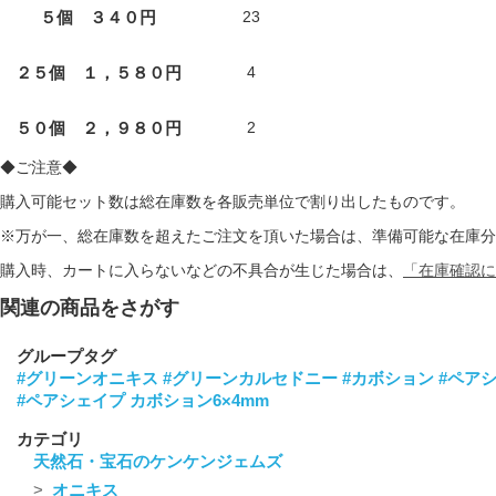
５個 ３４０円
23
２５個 １，５８０円
4
５０個 ２，９８０円
2
◆ご注意◆
購入可能セット数は総在庫数を各販売単位で割り出したものです。
※万が一、総在庫数を超えたご注文を頂いた場合は、準備可能な在庫分
購入時、カートに入らないなどの不具合が生じた場合は、
「在庫確認に
関連の商品をさがす
グループタグ
#グリーンオニキス
#グリーンカルセドニー
#カボション
#ペア
#ペアシェイプ カボション6×4mm
カテゴリ
天然石・宝石のケンケンジェムズ
オニキス