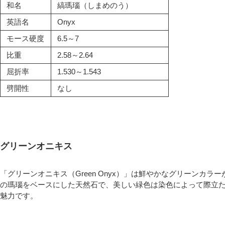
和名
縞瑪瑙（しまめのう）
英語名
Onyx
モース硬度
6.5～7
比重
2.58～2.64
屈折率
1.530～1.543
劈開性
なし
グリーンオニキス
「グリーンオニキス（Green Onyx）」は鮮やかなグリーンカ
の瑪瑙をベースにした天然石で、美しい緑色は染色によって際立
魅力です。