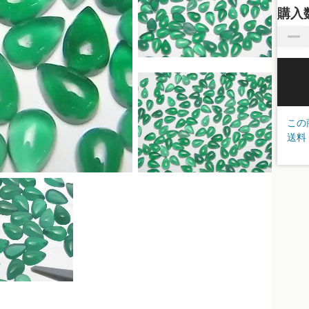
購入
この
送料