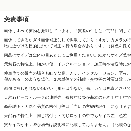
免責事項
画像はすべて実物を撮影しています。品質差の生じない商品に関して
画像はできるかぎり画像補正なしで掲載しておりますが、カメラの特
物に近づける目的において補正を行う場合があります。（発色を良く
商品のサイズは全体の目安としてご利用ください。細かなサイズ差や
天然石の特性上、細かい傷、インクルージョン、加工時や輸送時にお
粒単位での販売の場合も細かな傷、カケ、インクルージョン、歪み、
傷がある」のような場合、１粒単位での補償・交換等の対応は致しか
画像に写しきれない細かい（または少ない）傷、カケは免責とさせて
天然石ビーズ・ルースの連販売、複数粒販売が基本のため１粒１粒で
商品説明・天然石品質の格付け等は「当店の主観的評価」になりま
天然石の特性上、同じ格付け・同じロットの中でもサイズ差、色差、
穴サイズが不明瞭な場合は説明欄に記載しておりません。（記載のな