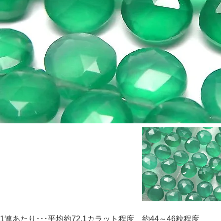
1連あたり･･･平均約72.1カラット程度 約44～46粒程度