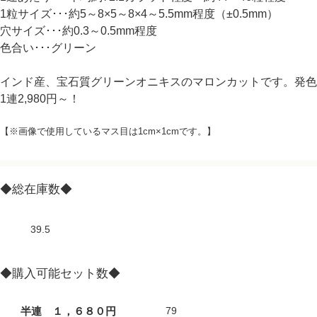
1粒サイズ･･･約5～8×5～8×4～5.5mm程度（±0.5mm）
穴サイズ･･･約0.3～0.5mm程度
色合い･･･グリーン
インド産、宝石質グリーンオニキスのマロンカットです。発色
1連2,980円～！
【※画像で使用しているマス目は1cm×1cmです。】
◆総在庫数◆
39.5
◆購入可能セット数◆
半連 １，６８０円
79