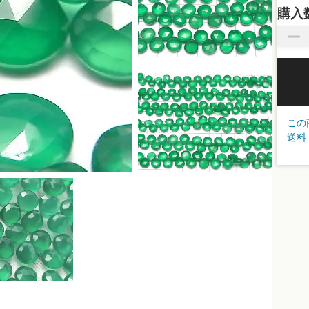
購入
この
送料