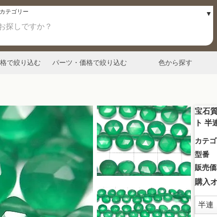
格で絞り込む
パーツ・価格で絞り込む
色から探す
宝石質
ト 半連
カテゴ
型番
販売価
購入