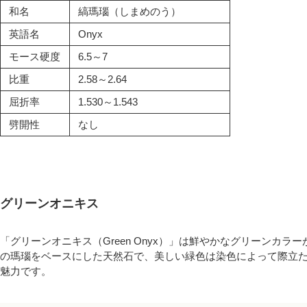
和名
縞瑪瑙（しまめのう）
英語名
Onyx
モース硬度
6.5～7
比重
2.58～2.64
屈折率
1.530～1.543
劈開性
なし
グリーンオニキス
「グリーンオニキス（Green Onyx）」は鮮やかなグリーンカ
の瑪瑙をベースにした天然石で、美しい緑色は染色によって際立
魅力です。