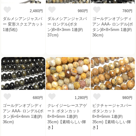
2,480円
980円
780円
ダルメシアンジャスパ
ダルメシアンジャスパ
ゴールデンオブシディ
ー 変形スクエアカット
ー ロンデル(ボタ
アン AAA- ロンデル(ボ
1連(5粒)
ン)8×8×3mm 1連(約
タン)8×8×5mm 1連(約
37cm)
36cm)
680円
1,280円
980円
ゴールデンオブシディ
クレイジーレースアゲ
ピクチャージャスパー
アン AAA- ロンデル(ボ
ート ボタンカット
ボタンカット
タン)6×6×4mm 1連(約
8×8×6mm 1連(約
8×8×6mm 1連(約
36cm)
35cm)【素晴らしい輝
35cm)【素晴らしい輝
き】
き】