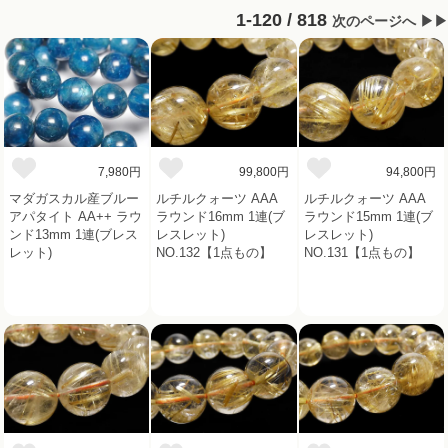
1-120 / 818
次のページへ ▶▶
7,980円
99,800円
94,800円
マダガスカル産ブルー
ルチルクォーツ AAA
ルチルクォーツ AAA
アパタイト AA++ ラウ
ラウンド16mm 1連(ブ
ラウンド15mm 1連(ブ
ンド13mm 1連(ブレス
レスレット)
レスレット)
レット)
NO.132【1点もの】
NO.131【1点もの】