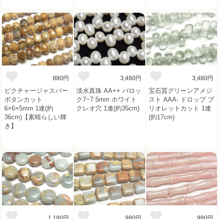
880円
3,480円
3,480円
ピクチャージャスパー
淡水真珠 AA++ バロッ
宝石質グリーンアメジ
ボタンカット
ク7~7.5mm ホワイト
スト AAA- ドロップ ブ
6×6×5mm 1連(約
クレオ穴 1連(約35cm)
リオレットカット 1連
36cm)【素晴らしい輝
(約17cm)
き】
1,180円
980円
980円