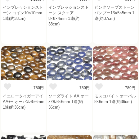
インプレッションスト
インプレッションスト
ピンクソープストーン
ーン コイン10×10mm
ーン スクエア
バンブー13×5×5mm 1
1連(約38cm)
8×8×4mm 1連(約
連(約37cm)
38cm)
780円
780円
780円
イエロータイガーアイ
ソーダライト AA オー
モスコバイト オーバル
AA++ オーバル8×6mm
バル8×6mm 1連(約
8×6mm 1連(約36cm)
1連(約36cm)
36cm)