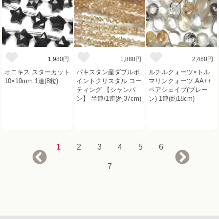
1,980円
1,880円
2,480円
オニキス スターカット
パキスタン産ダブルポ
ルチルクォーツ×トル
10×10mm 1連(8粒)
イントクリスタル コー
マリンクォーツ AA++
ティング 【シャンパ
ペアシェイプ(プレー
ン】 半連/1連(約37cm)
ン) 1連(約18cm)
1
2
3
4
5
6
7