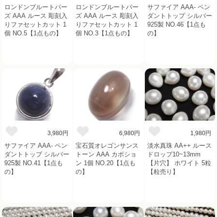
ロンドンブルートパー
ロンドンブルートパー
サファイア AAA- ペン
ズ AAA ルース 彫刻入
ズ AAA ルース 彫刻入
ダントトップ シルバー
りファセットカット 1
りファセットカット 1
925製 NO.46【1点も
個 NO.5【1点もの】
個 NO.3【1点もの】
の】
3,980円
6,980円
1,980円
サファイア AAA- ペン
宝石質オレゴンサンス
淡水真珠 AA++ ルース
ダントトップ シルバー
トーン AAA カボショ
ドロップ10~13mm
925製 NO.41【1点も
ン 1個 NO.20【1点も
【片穴】 ホワイト 5粒
の】
の】
【粒売り】