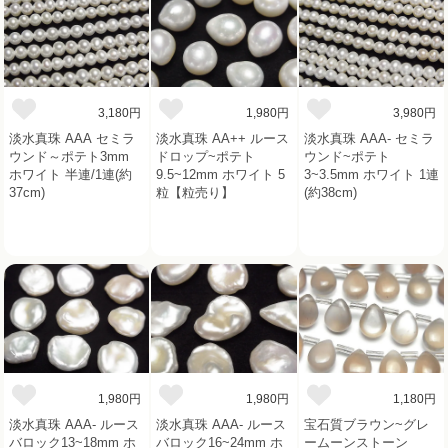
3,180円
1,980円
3,980円
淡水真珠 AAA セミラ
淡水真珠 AA++ ルース
淡水真珠 AAA- セミラ
ウンド～ポテト3mm
ドロップ~ポテト
ウンド~ポテト
ホワイト 半連/1連(約
9.5~12mm ホワイト 5
3~3.5mm ホワイト 1連
37cm)
粒【粒売り】
(約38cm)
1,980円
1,980円
1,180円
淡水真珠 AAA- ルース
淡水真珠 AAA- ルース
宝石質ブラウン~グレ
バロック13~18mm ホ
バロック16~24mm ホ
ームーンストーン