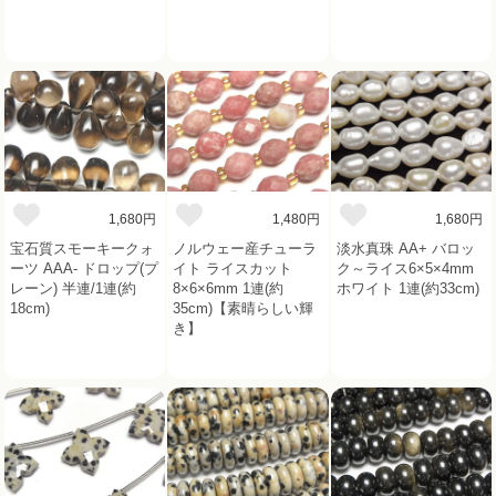
1,680円
1,480円
1,680円
宝石質スモーキークォ
ノルウェー産チューラ
淡水真珠 AA+ バロッ
ーツ AAA- ドロップ(プ
イト ライスカット
ク～ライス6×5×4mm
レーン) 半連/1連(約
8×6×6mm 1連(約
ホワイト 1連(約33cm)
18cm)
35cm)【素晴らしい輝
き】