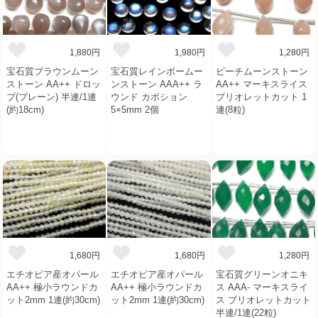
1,880円
1,980円
1,280円
宝石質ブラウンムーン
宝石質レインボームー
ピーチムーンストーン
ストーン AA++ ドロッ
ンストーン AAA++ ラ
AA++ マーキスライス
プ(プレーン) 半連/1連
ウンド カボション
ブリオレットカット 1
(約18cm)
5×5mm 2個
連(8粒)
1,680円
1,680円
1,280円
エチオピア産オパール
エチオピア産オパール
宝石質グリーンオニキ
AA++ 極小ラウンドカ
AA++ 極小ラウンドカ
ス AAA- マーキスライ
ット2mm 1連(約30cm)
ット2mm 1連(約30cm)
ス ブリオレットカット
半連/1連(22粒)