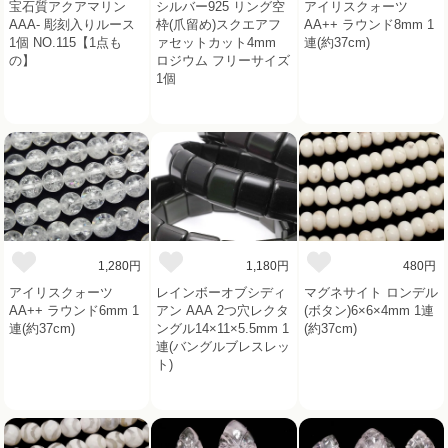
宝石質アクアマリン
シルバー925 リング空
アイリスクォーツ
AAA- 彫刻入りルース
枠(爪留め)スクエアフ
AA++ ラウンド8mm 1
1個 NO.115【1点も
ァセットカット4mm
連(約37cm)
の】
ロジウム フリーサイズ
1個
1,280円
1,180円
480円
アイリスクォーツ
レインボーオブシディ
マグネサイト ロンデル
AA++ ラウンド6mm 1
アン AAA 2つ穴レクタ
(ボタン)6×6×4mm 1連
連(約37cm)
ングル14×11×5.5mm 1
(約37cm)
連(バングルブレスレッ
ト)