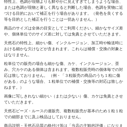
特性上、色調が現物よりも鮮やかに見えすぎてしまうような場合、
または色調が現物と著しく異なると判断した場合、色調を実物に近
づける目的において補正を行う場合があります。（発色を良くする
等を目的とした補正を行うことは一切ありません。）
商品のサイズは全体の目安としてご利用ください。細かなサイズ差
や、個体単位でのサイズ差に対しては免責とさせていただきます。
天然石の特性上、細かい傷、インクルージョン、加工時や輸送時に
おける細かな欠けなどが含まれます。これらは補償・交換の対象と
はなりません。
粒単位での販売の場合も細かな傷、カケ、インクルージョン、歪
み、穴カケのある個体は含まれます。複数粒販売時の個体毎での対
応は致しておりません。 （例・「３粒販売の商品のうち１粒に傷
がある」のような場合、１粒単位での補償・交換等の対応は致しか
ねます。）
画像に写しきれない細かい（または少ない）傷、カケは免責とさせ
ていただきます。
天然石ビーズ・ルースの連販売、複数粒販売が基本のため１粒１粒
での細部までに及ぶ検品はしておりません。
商品説明・天然石品質の格付け等は「当店の主観的評価」になりま