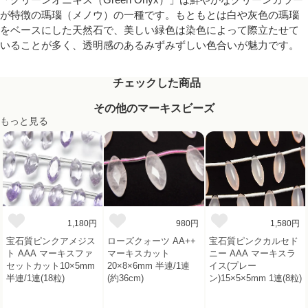
が特徴の瑪瑙（メノウ）の一種です。もともとは白や灰色の瑪瑙
をベースにした天然石で、美しい緑色は染色によって際立たせて
いることが多く、透明感のあるみずみずしい色合いが魅力です。
チェックした商品
その他のマーキスビーズ
もっと見る
1,180円
980円
1,580円
宝石質ピンクアメジス
ローズクォーツ AA++
宝石質ピンクカルセド
ト AAA マーキスファ
マーキスカット
ニー AAA マーキスラ
セットカット10×5mm
20×8×6mm 半連/1連
イス(プレー
半連/1連(18粒)
(約36cm)
ン)15×5×5mm 1連(8粒)