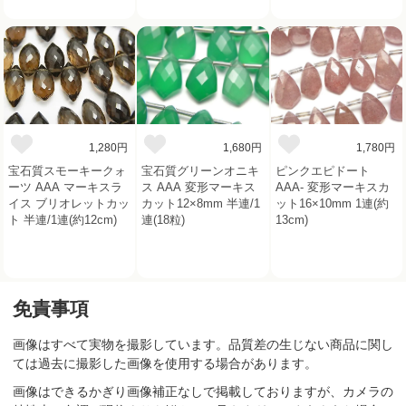
1,280円
1,680円
1,780円
宝石質スモーキークォ
宝石質グリーンオニキ
ピンクエピドート
ーツ AAA マーキスラ
ス AAA 変形マーキス
AAA- 変形マーキスカ
イス ブリオレットカッ
カット12×8mm 半連/1
ット16×10mm 1連(約
ト 半連/1連(約12cm)
連(18粒)
13cm)
免責事項
画像はすべて実物を撮影しています。品質差の生じない商品に関し
ては過去に撮影した画像を使用する場合があります。
画像はできるかぎり画像補正なしで掲載しておりますが、カメラの