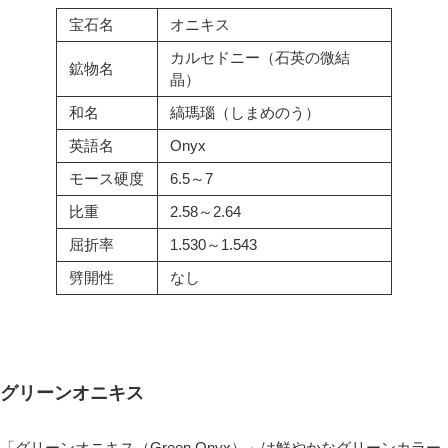
宝石名
オニキス
カルセドニー（石英の微結
鉱物名
晶）
和名
縞瑪瑙（しまめのう）
英語名
Onyx
モース硬度
6.5～7
比重
2.58～2.64
屈折率
1.530～1.543
劈開性
なし
グリーンオニキス
「グリーンオニキス（Green Onyx）」は鮮やかなグリーンカラー