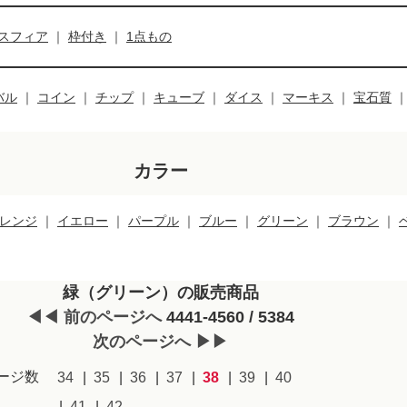
スフィア
｜
枠付き
｜
1点もの
バル
｜
コイン
｜
チップ
｜
キューブ
｜
ダイス
｜
マーキス
｜
宝石質
カラー
レンジ
｜
イエロー
｜
パープル
｜
ブルー
｜
グリーン
｜
ブラウン
｜
緑（グリーン）の販売商品
◀◀ 前のページへ
4441-4560 / 5384
次のページへ ▶▶
ージ数
34
35
36
37
38
39
40
41
42