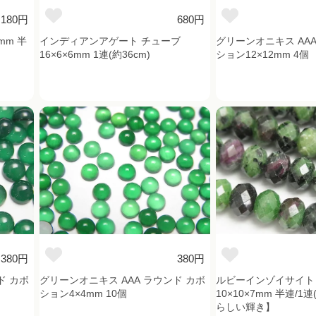
,180円
680円
mm 半
インディアンアゲート チューブ
グリーンオニキス AAA
16×6×6mm 1連(約36cm)
ション12×12mm 4個
380円
380円
ド カボ
グリーンオニキス AAA ラウンド カボ
ルビーインゾイサイト
ション4×4mm 10個
10×10×7mm 半連/1
らしい輝き】