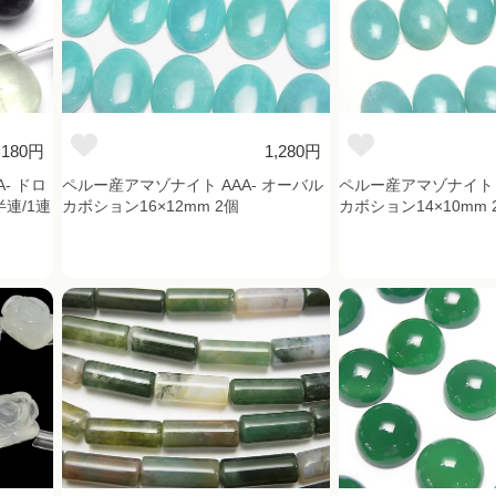
,180円
1,280円
- ドロ
ペルー産アマゾナイト AAA- オーバル
ペルー産アマゾナイト A
半連/1連
カボション16×12mm 2個
カボション14×10mm 