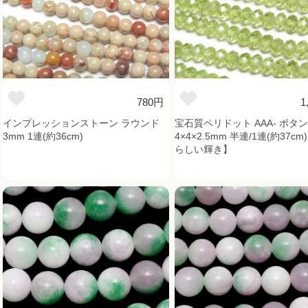
780円
1
インプレッションストーン ラウンド
宝石質ペリドット AAA- ボタ
3mm 1連(約36cm)
4×4×2.5mm 半連/1連(約37c
らしい輝き】