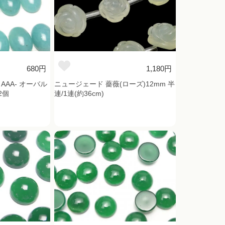
680円
1,180円
AA- オーバル
ニュージェード 薔薇(ローズ)12mm 半
2個
連/1連(約36cm)