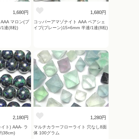
1,680円
1,680円
AA マロン(プ
コッパーアマゾナイト AAA ペアシェ
/1連(8粒)
イプ(プレーン)15×6mm 半連/1連(8粒)
2,180円
1,280円
ト) AAA- ラ
マルチカラーフローライト 穴なし8面
38cm)
体 100グラム