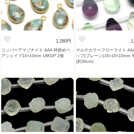
1,280円
1
コッパーアマゾナイト AAA 枠留めペ
マルチカラーフローライト AAA
アシェイプ14×10mm 18KGP 2個
ップ(プレーン)15×10×10mm 
(約36cm)