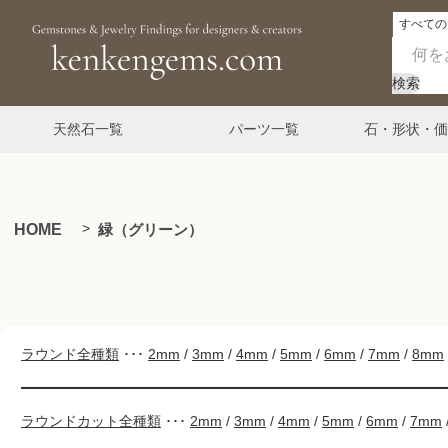
検索
天然石一覧
パーツ一覧
石・形状・価
HOME
緑（グリーン）
ラウンド全種類
･･･
2mm
/
3mm
/
4mm
/
5mm
/
6mm
/
7mm
/
8mm
ラウンドカット全種類
･･･
2mm
/
3mm
/
4mm
/
5mm
/
6mm
/
7mm