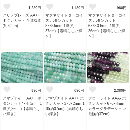
1,280円
1,180円
980円
クリソプレーズ AA++
マグネサイトターコイ
マグネサイトターコイ
ボタンカット 半連/1連
ズ ボタンカット
ズ ボタンカット
(約32cm)
8×8×5mm 1連(約
6×6×3.5mm 1連(約
37cm)【素晴らしい輝
36cm)【素晴らしい輝
き】
き】
980円
680円
2,380円
アマゾナイト AA++ ボ
アマゾナイト AA++ ボ
フローライト AAA- ボ
タンカット4×4×3mm 1
タンカット3×3×2mm 1
タンカット6×6×4mm
連(約36cm)【素晴らし
連(約37cm)【素晴らし
カラーグラデーション
い輝き】
い輝き】
1連(約37cm)