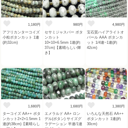
1,180円
980円
4,980円
アフリカンターコイズ
セサミジャスパー ボタ
宝石質ハイアライトオ
小粒ボタンカット 1連
ンカット
パール AAA ボタンカ
(約32cm)
10×10×6.5mm 1連(約
ット 1/4連~1連(約
37cm)【素晴らしい輝
42cm)
き】
1,680円
1,680円
1,380円
ターコイズ AA++ ボタ
エメラルド AA+ ロン
いろんな天然石 AA++
ンカット2×2×1.5mm 1
デル(ボタン) サイズグ
ボタンカット 1連(約
連(約38cm)【素晴らし
ラデーション 半連/1連
30cm)