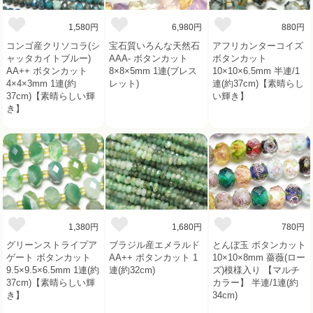
1,580円
6,980円
880円
コンゴ産クリソコラ(シ
宝石質いろんな天然石
アフリカンターコイズ
ャッタカイトブルー)
AAA- ボタンカット
ボタンカット
AA++ ボタンカット
8×8×5mm 1連(ブレス
10×10×6.5mm 半連/1
4×4×3mm 1連(約
レット)
連(約37cm)【素晴らし
37cm)【素晴らしい輝
い輝き】
き】
1,380円
1,680円
780円
グリーンストライプア
ブラジル産エメラルド
とんぼ玉 ボタンカット
ゲート ボタンカット
AA++ ボタンカット 1
10×10×8mm 薔薇(ロー
9.5×9.5×6.5mm 1連(約
連(約32cm)
ズ)模様入り 【マルチ
37cm)【素晴らしい輝
カラー】 半連/1連(約
き】
34cm)