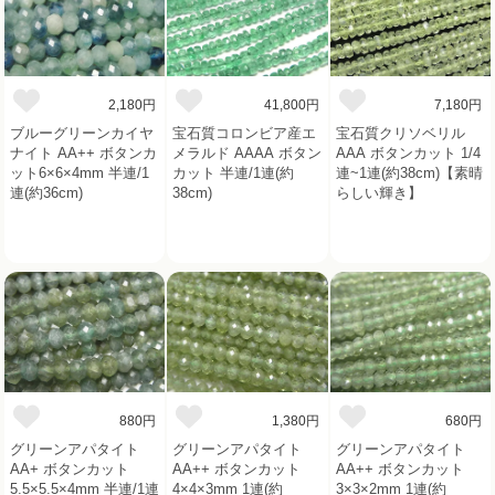
2,180円
41,800円
7,180円
ブルーグリーンカイヤ
宝石質コロンビア産エ
宝石質クリソベリル
ナイト AA++ ボタンカ
メラルド AAAA ボタン
AAA ボタンカット 1/4
ット6×6×4mm 半連/1
カット 半連/1連(約
連~1連(約38cm)【素晴
連(約36cm)
38cm)
らしい輝き】
880円
1,380円
680円
グリーンアパタイト
グリーンアパタイト
グリーンアパタイト
AA+ ボタンカット
AA++ ボタンカット
AA++ ボタンカット
5.5×5.5×4mm 半連/1連
4×4×3mm 1連(約
3×3×2mm 1連(約