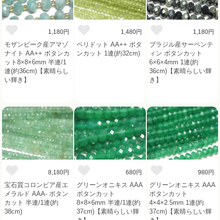
1,180円
1,480円
1,180円
モザンビーク産アマゾ
ペリドット AA++ ボタ
ブラジル産サーペンテ
ナイト AA++ ボタンカ
ンカット 1連(約32cm)
ィン ボタンカット
ット8×8×6mm 半連/1
6×6×4mm 1連(約
連(約36cm)【素晴らし
36cm)【素晴らしい輝
い輝き】
き】
8,180円
680円
980円
宝石質コロンビア産エ
グリーンオニキス AAA
グリーンオニキス AAA
メラルド AAA- ボタン
ボタンカット
ボタンカット
カット 半連/1連(約
8×8×6mm 半連/1連(約
4×4×2.5mm 1連(約
38cm)
37cm)【素晴らしい輝
37cm)【素晴らしい輝