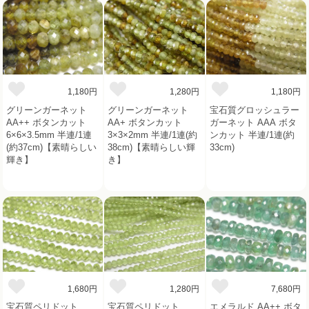
1,180円
1,280円
1,180円
グリーンガーネット
グリーンガーネット
宝石質グロッシュラー
AA++ ボタンカット
AA+ ボタンカット
ガーネット AAA ボタ
6×6×3.5mm 半連/1連
3×3×2mm 半連/1連(約
ンカット 半連/1連(約
(約37cm)【素晴らしい
38cm)【素晴らしい輝
33cm)
輝き】
き】
1,680円
1,280円
7,680円
宝石質ペリドット
宝石質ペリドット
エメラルド AA++ ボタ