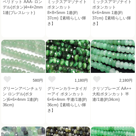
ペリドット AAA- ロン
ミックスアマゾナイト
ミックスアマゾナイト
デル(ボタン)4×4×2mm
ボタンカット
ボタンカット
1連(ブレスレット)
8×8×5mm 1連(約
6×6×4mm 1連(約
37cm)【素晴らしい輝
37cm)【素晴らしい輝
き】
き】
580円
1,180円
2,180円
グリーンアベンチュリ
グリーンカラータイガ
クリソプレーズ AA++
ン ロンデル(ボタ
ーアイ ボタンカット
大粒ボタンカット 半
ン)6×6×4mm 1連(約
6×6×4mm 半連/1連(約
連/1連(約34cm)
36cm)
36cm)【素晴らしい輝
き】