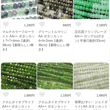
1,180円
680円
2,180円
マルチカラーフローラ
グリーントルマリン
宝石質クリソプレーズ
イト AA++ ボタンカッ
AA ボタンカット
AA++ ロンデル(ボタ
ト7×7×4mm 1連(約
4×4×2mm 1連(約
ン) 半連/1連(約33cm)
38cm)【素晴らしい輝
36cm)【素晴らしい輝
き】
き】
1,880円
1,180円
1,480円
クロムダイオプサイド
クロムダイオプサイド
翡翠(ひすい・ジェイダ
AA++ ボタンカット
AA++ ボタンカット
イト) AA ボタンカット