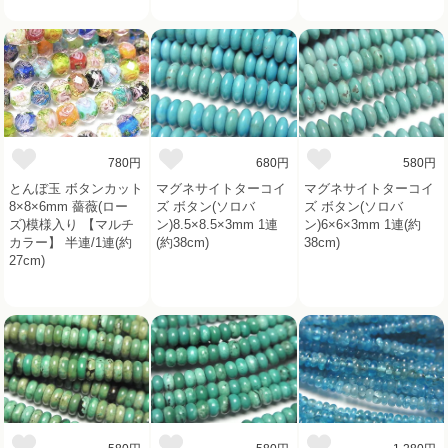
780円
680円
580円
とんぼ玉 ボタンカット
マグネサイトターコイ
マグネサイトターコイ
8×8×6mm 薔薇(ロー
ズ ボタン(ソロバ
ズ ボタン(ソロバ
ズ)模様入り 【マルチ
ン)8.5×8.5×3mm 1連
ン)6×6×3mm 1連(約
カラー】 半連/1連(約
(約38cm)
38cm)
27cm)