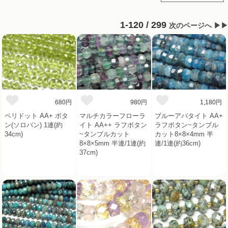
1-120 / 299
次のページへ ▶▶
680円
980円
1,180円
ペリドット AA+ ボタ
マルチカラーフローラ
ブルーアパタイト AA+
ン(ソロバン) 1連(約
イト AA++ ラフボタン
ラフボタン~タンブル
34cm)
~タンブルカット
カット8×8×4mm 半
8×8×5mm 半連/1連(約
連/1連(約36cm)
37cm)