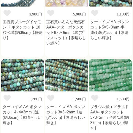
3,980円
5,980円
1,180円
宝石質ブルーダイヤモ
宝石質いろんな天然石
ターコイズ AA ボタン
ンド ボタンカット 10
AAA- スターボタンカ
カット5×5×3mm 半
粒~1連(約36cm)【粒売
ット9×9×6mm 1連(ブ
連/1連(約35cm)【素晴
り】
レスレット)【素晴らし
らしい輝き】
い輝き】
1,280円
1,580円
1,680円
ターコイズ AA ボタン
ターコイズ AA ボタン
ブラジル産エメラルド
カット4×4×3mm 1連
カット3×3×2mm 1連
AAA- ボタンカット
(約35cm)【素晴らしい
(約36cm)【素晴らしい
3×3×2mm 半連/1連(約
輝き】
輝き】
37cm)【素晴らしい輝
き】