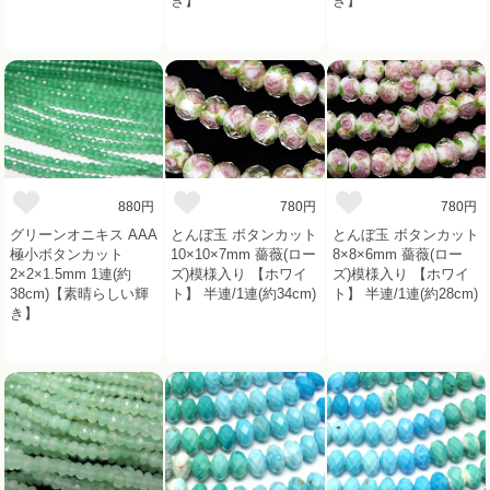
き】
き】
880円
780円
780円
グリーンオニキス AAA
とんぼ玉 ボタンカット
とんぼ玉 ボタンカット
極小ボタンカット
10×10×7mm 薔薇(ロー
8×8×6mm 薔薇(ロー
2×2×1.5mm 1連(約
ズ)模様入り 【ホワイ
ズ)模様入り 【ホワイ
38cm)【素晴らしい輝
ト】 半連/1連(約34cm)
ト】 半連/1連(約28cm)
き】