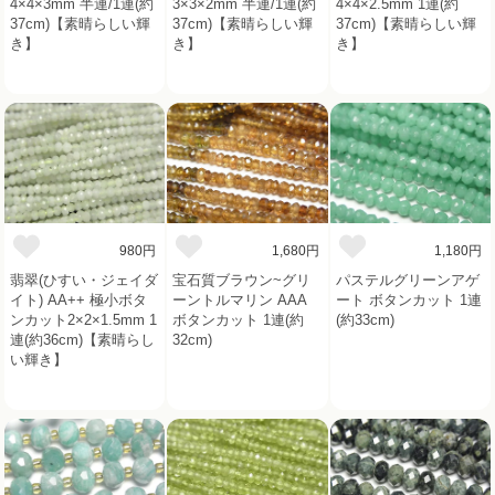
4×4×3mm 半連/1連(約
3×3×2mm 半連/1連(約
4×4×2.5mm 1連(約
37cm)【素晴らしい輝
37cm)【素晴らしい輝
37cm)【素晴らしい輝
き】
き】
き】
980円
1,680円
1,180円
翡翠(ひすい・ジェイダ
宝石質ブラウン~グリ
パステルグリーンアゲ
イト) AA++ 極小ボタ
ーントルマリン AAA
ート ボタンカット 1連
ンカット2×2×1.5mm 1
ボタンカット 1連(約
(約33cm)
連(約36cm)【素晴らし
32cm)
い輝き】