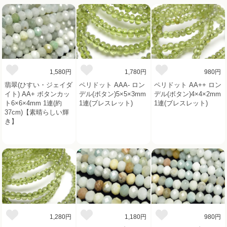
1,580円
1,780円
980円
翡翠(ひすい・ジェイダ
ペリドット AAA- ロン
ペリドット AA++ ロン
イト) AA+ ボタンカッ
デル(ボタン)5×5×3mm
デル(ボタン)4×4×2mm
ト6×6×4mm 1連(約
1連(ブレスレット)
1連(ブレスレット)
37cm)【素晴らしい輝
き】
1,280円
1,180円
980円