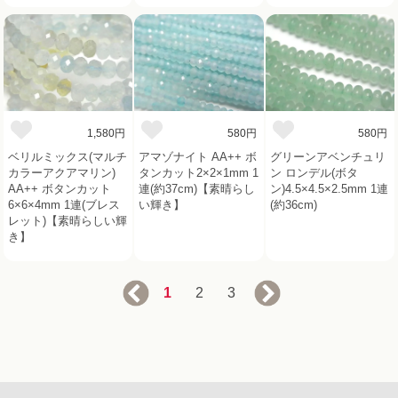
1,580円
580円
580円
ベリルミックス(マルチ
アマゾナイト AA++ ボ
グリーンアベンチュリ
カラーアクアマリン)
タンカット2×2×1mm 1
ン ロンデル(ボタ
AA++ ボタンカット
連(約37cm)【素晴らし
ン)4.5×4.5×2.5mm 1連
6×6×4mm 1連(ブレス
い輝き】
(約36cm)
レット)【素晴らしい輝
き】
1
2
3