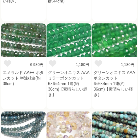
い輝き】
(約44cm)
6,980円
1,180円
1,180円
エメラルド AA++ ボタ
グリーンオニキス AAA
グリーンオニキス AAA
ンカット 半連/1連(約
ミラーボタンカット
ボタンカット
38cm)
6×6×4mm 1連(約
6×6×4mm 1連(約
36cm)【素晴らしい輝
36cm)【素晴らしい輝
き】
き】