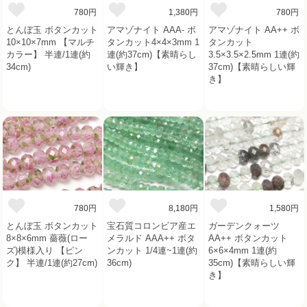
780円
1,380円
780円
とんぼ玉 ボタンカット
アマゾナイト AAA- ボ
アマゾナイト AA++ ボ
10×10×7mm 【マルチ
タンカット4×4×3mm 1
タンカット
カラー】 半連/1連(約
連(約37cm)【素晴らし
3.5×3.5×2.5mm 1連(約
34cm)
い輝き】
37cm)【素晴らしい輝
き】
780円
8,180円
1,580円
とんぼ玉 ボタンカット
宝石質コロンビア産エ
ガーデンクォーツ
8×8×6mm 薔薇(ロー
メラルド AAA++ ボタ
AA++ ボタンカット
ズ)模様入り 【ピン
ンカット 1/4連~1連(約
6×6×4mm 1連(約
ク】 半連/1連(約27cm)
36cm)
35cm)【素晴らしい輝
き】