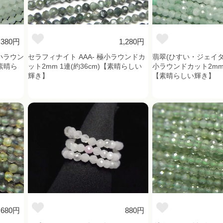
380円
1,280円
小ラウン
セラフィナイト AAA- 極小ラウンドカ
翡翠(ひすい・ジェイダイ
【素晴ら
ット2mm 1連(約36cm)【素晴らしい
小ラウンドカット2mm 1
輝き】
【素晴らしい輝き】
,680円
880円