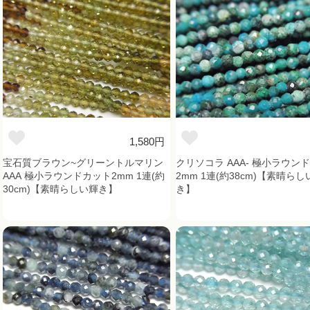
1,580円
宝石質ブラウン~グリーントルマリン
クリソコラ AAA- 極小ラウン
AAA 極小ラウンドカット2mm 1連(約
2mm 1連(約38cm)【素晴らし
30cm)【素晴らしい輝き】
き】