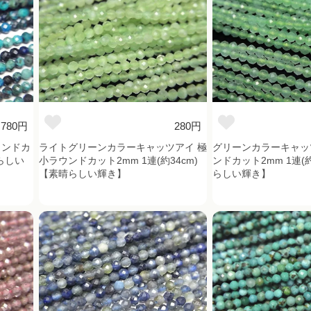
780円
280円
ウンドカ
ライトグリーンカラーキャッツアイ 極
グリーンカラーキャッ
晴らしい
小ラウンドカット2mm 1連(約34cm)
ンドカット2mm 1連(約
【素晴らしい輝き】
らしい輝き】