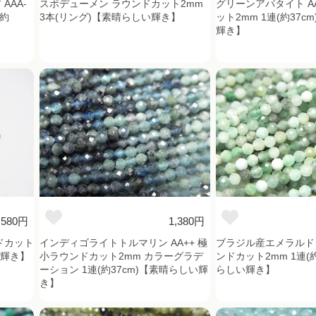
AAA-
スポデューメン ラウンドカット2mm
グリーンアパタイト AA
(約
3本(リング)【素晴らしい輝き】
ット2mm 1連(約37c
輝き】
580円
1,380円
ドカット
インディゴライトトルマリン AA++ 極
ブラジル産エメラルド 
い輝き】
小ラウンドカット2mm カラーグラデ
ンドカット2mm 1連(約
ーション 1連(約37cm)【素晴らしい輝
らしい輝き】
き】