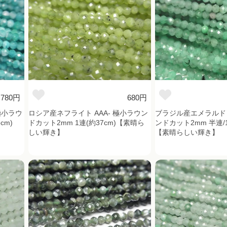
780円
680円
極小ラウ
ロシア産ネフライト AAA- 極小ラウン
ブラジル産エメラルド 
cm)
ドカット2mm 1連(約37cm)【素晴ら
ンドカット2mm 半連/1
しい輝き】
【素晴らしい輝き】