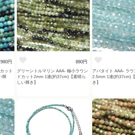
980円
880円
ドカット
グリーントルマリン AAA- 極小ラウン
アパタイト AAA- ラ
い輝
ドカット2mm 1連(約37cm)【素晴ら
2.5mm 1連(約37c
しい輝き】
き】