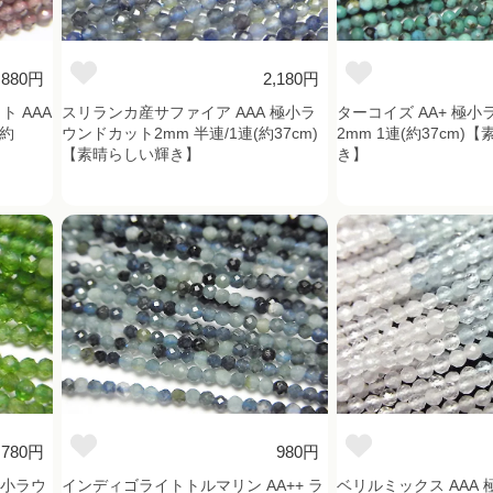
,880円
2,180円
 AAA
スリランカ産サファイア AAA 極小ラ
ターコイズ AA+ 極
(約
ウンドカット2mm 半連/1連(約37cm)
2mm 1連(約37cm)
【素晴らしい輝き】
き】
,780円
980円
極小ラウ
インディゴライトトルマリン AA++ ラ
ベリルミックス AAA