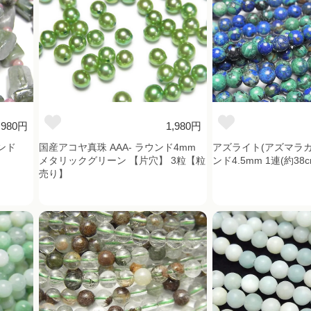
,980円
1,980円
ンド
国産アコヤ真珠 AAA- ラウンド4mm
アズライト(アズマラカイ
メタリックグリーン 【片穴】 3粒【粒
ンド4.5mm 1連(約38c
売り】