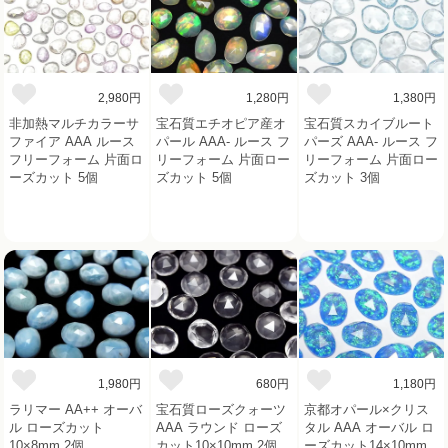
2,980円
1,280円
1,380円
非加熱マルチカラーサ
宝石質エチオピア産オ
宝石質スカイブルート
ファイア AAA ルース
パール AAA- ルース フ
パーズ AAA- ルース フ
フリーフォーム 片面ロ
リーフォーム 片面ロー
リーフォーム 片面ロー
ーズカット 5個
ズカット 5個
ズカット 3個
1,980円
680円
1,180円
ラリマー AA++ オーバ
宝石質ローズクォーツ
京都オパール×クリス
ル ローズカット
AAA ラウンド ローズ
タル AAA オーバル ロ
10×8mm 2個
カット10×10mm 2個
ーズカット14×10mm