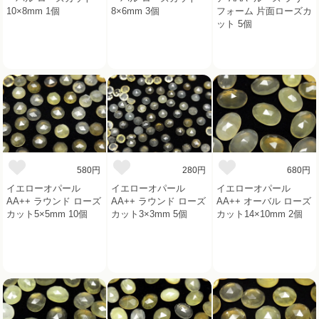
10×8mm 1個
8×6mm 3個
フォーム 片面ローズカ
ット 5個
580円
280円
680円
イエローオパール
イエローオパール
イエローオパール
AA++ ラウンド ローズ
AA++ ラウンド ローズ
AA++ オーバル ローズ
カット5×5mm 10個
カット3×3mm 5個
カット14×10mm 2個