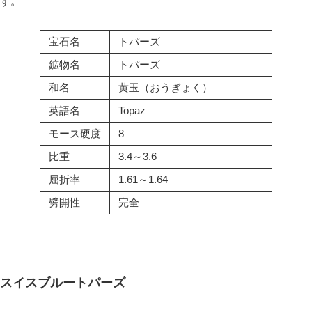
す。
宝石名
トパーズ
鉱物名
トパーズ
和名
黄玉（おうぎょく）
英語名
Topaz
モース硬度
8
比重
3.4～3.6
屈折率
1.61～1.64
劈開性
完全
スイスブルートパーズ