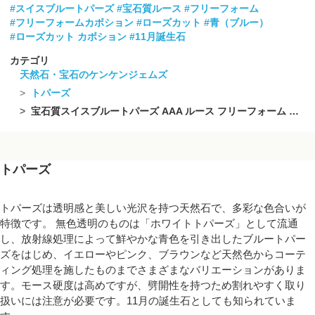
#スイスブルートパーズ
#宝石質ルース
#フリーフォーム
#フリーフォームカボション
#ローズカット
#青（ブルー）
#ローズカット カボション
#11月誕生石
カテゴリ
天然石・宝石のケンケンジェムズ
トパーズ
宝石質スイスブルートパーズ AAA ルース フリーフォーム 片面ローズカット 5個
トパーズ
トパーズは透明感と美しい光沢を持つ天然石で、多彩な色合いが
特徴です。 無色透明のものは「ホワイトトパーズ」として流通
し、放射線処理によって鮮やかな青色を引き出したブルートパー
ズをはじめ、イエローやピンク、ブラウンなど天然色からコーテ
ィング処理を施したものまでさまざまなバリエーションがありま
す。モース硬度は高めですが、劈開性を持つため割れやすく取り
扱いには注意が必要です。11月の誕生石としても知られていま