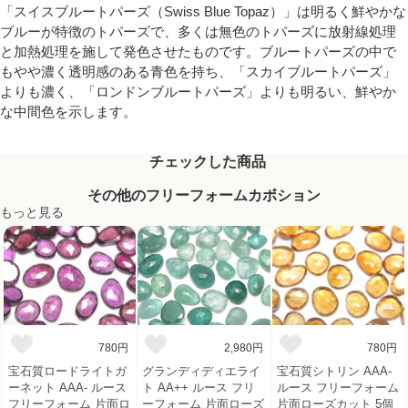
「スイスブルートパーズ（Swiss Blue Topaz）」は明るく鮮やかな
ブルーが特徴のトパーズで、多くは無色のトパーズに放射線処理
と加熱処理を施して発色させたものです。ブルートパーズの中で
もやや濃く透明感のある青色を持ち、「スカイブルートパーズ」
よりも濃く、「ロンドンブルートパーズ」よりも明るい、鮮やか
な中間色を示します。
チェックした商品
その他のフリーフォームカボション
もっと見る
780円
2,980円
780円
宝石質ロードライトガ
グランディディエライ
宝石質シトリン AAA-
ーネット AAA- ルース
ト AA++ ルース フリ
ルース フリーフォーム
フリーフォーム 片面ロ
ーフォーム 片面ローズ
片面ローズカット 5個