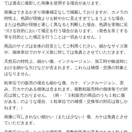
ては過去に撮影した画像を使用する場合があります。
画像はできるかぎり画像補正なしで掲載しておりますが、カメラの
特性上、色調が現物よりも鮮やかに見えすぎてしまうような場合、
または色調が現物と著しく異なると判断した場合、色調を実物に近
づける目的において補正を行う場合があります。（発色を良くする
等を目的とした補正を行うことは一切ありません。）
商品のサイズは全体の目安としてご利用ください。細かなサイズ差
や、個体単位でのサイズ差に対しては免責とさせていただきます。
天然石の特性上、細かい傷、インクルージョン、加工時や輸送時に
おける細かな欠けなどが含まれます。これらは補償・交換の対象と
はなりません。
粒単位での販売の場合も細かな傷、カケ、インクルージョン、歪
み、穴カケのある個体は含まれます。複数粒販売時の個体毎での対
応は致しておりません。 （例・「３粒販売の商品のうち１粒に傷
がある」のような場合、１粒単位での補償・交換等の対応は致しか
ねます。）
画像に写しきれない細かい（または少ない）傷、カケは免責とさせ
ていただきます。
天然石ビーズ・ルースの連販売、複数粒販売が基本のため１粒１粒