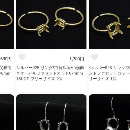
,680円
1,380円
め)横向
シルバー925 リング空枠(爪留め)横向
シルバー925 リング空
6mm
きオーバルファセットカット6×4mm
ンドファセットカット8m
18KGP フリーサイズ 1個
リーサイズ 1個