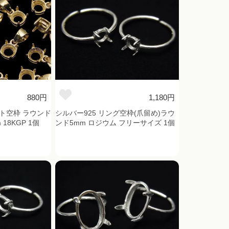
880円
1,180円
ント空枠 ラウンド
シルバー925 リング空枠(爪留め)ラウ
18KGP 1個
ンド5mm ロジウム フリーサイズ 1個