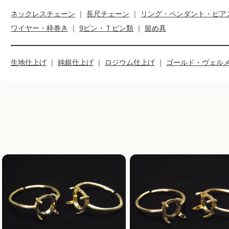
ネックレスチェーン
｜
長尺チェーン
｜
リング・ペンダント・ピア
ワイヤー・枠巻き
｜
9ピン・Ｔピン類
｜
留め具
生地仕上げ
｜
純銀仕上げ
｜
ロジウム仕上げ
｜
ゴールド・ヴェル