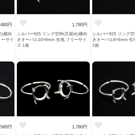
,480円
1,780円
め)横向
シルバー925 リング空枠(爪留め)横向
シルバー925 リング空
フリーサイ
きオーバル10×8mm 生地 フリーサイ
きオーバル8×6mm 
ズ 1個
1個
,580円
1,780円