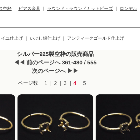
ス空枠
｜
ピアス金具
｜
ラウンド・ラウンドカットビーズ
｜
ロンデル
メイユ仕上げ
｜
いぶし銀仕上げ
｜
アンティークゴールド仕上げ
シルバー925製空枠の販売商品
◀◀ 前のページへ
361-480 / 555
次のページへ ▶▶
ページ数
1
2
3
4
5