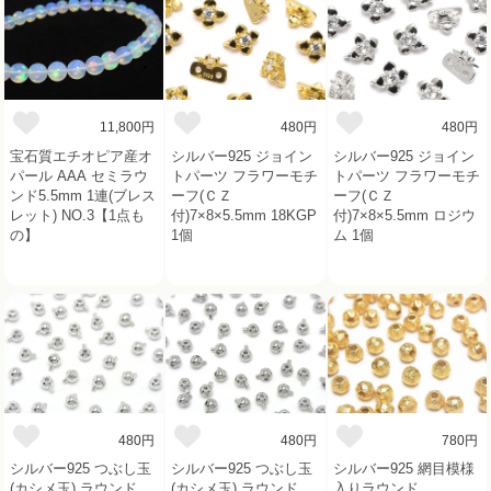
11,800円
480円
480円
宝石質エチオピア産オ
シルバー925 ジョイン
シルバー925 ジョイン
パール AAA セミラウ
トパーツ フラワーモチ
トパーツ フラワーモチ
ンド5.5mm 1連(ブレス
ーフ(ＣＺ
ーフ(ＣＺ
レット) NO.3【1点も
付)7×8×5.5mm 18KGP
付)7×8×5.5mm ロジウ
の】
1個
ム 1個
480円
480円
780円
シルバー925 つぶし玉
シルバー925 つぶし玉
シルバー925 網目模様
(カシメ玉) ラウンド
(カシメ玉) ラウンド
入りラウンド