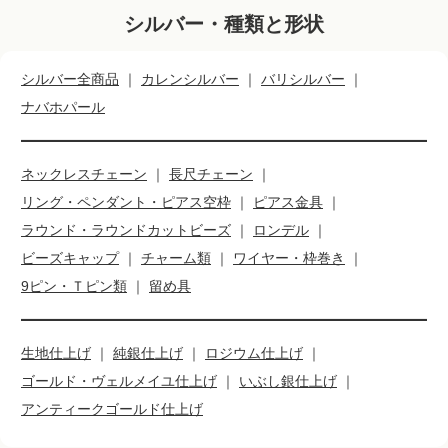
シルバー・種類と形状
シルバー全商品
｜
カレンシルバー
｜
バリシルバー
｜
ナバホパール
ネックレスチェーン
｜
長尺チェーン
｜
リング・ペンダント・ピアス空枠
｜
ピアス金具
｜
ラウンド・ラウンドカットビーズ
｜
ロンデル
｜
ビーズキャップ
｜
チャーム類
｜
ワイヤー・枠巻き
｜
9ピン・Ｔピン類
｜
留め具
生地仕上げ
｜
純銀仕上げ
｜
ロジウム仕上げ
｜
ゴールド・ヴェルメイユ仕上げ
｜
いぶし銀仕上げ
｜
アンティークゴールド仕上げ