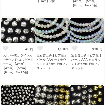
【5mm】 3個
【4mm】【5mm】
【6mm】 No.2 5個
480円
4,980円
3,980円
シルバー925 ライン入
宝石質エチオピア産オ
宝石質エチオピア産オ
りラウンド(コルゲート
パール AAA セミラウ
パール AAA セミラウ
ビーズ) 【3mm】
ンド4~4.5mm 1連(ブレ
ンド3~4mm 1連(ブレ
【4mm】【5mm】
スレット)
スレット)
【6mm】 No.1 5個