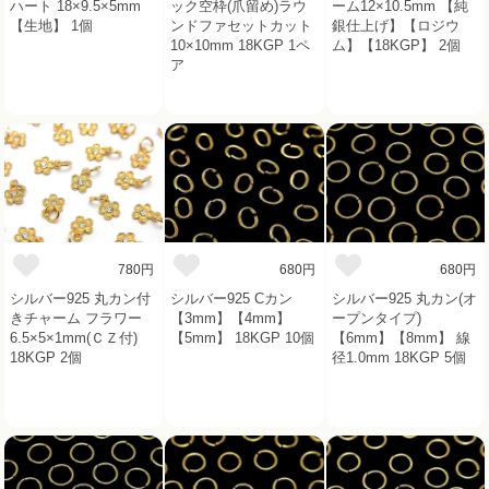
ハート 18×9.5×5mm
ック空枠(爪留め)ラウ
ーム12×10.5mm 【純
【生地】 1個
ンドファセットカット
銀仕上げ】【ロジウ
10×10mm 18KGP 1ペ
ム】【18KGP】 2個
ア
780円
680円
680円
シルバー925 丸カン付
シルバー925 Cカン
シルバー925 丸カン(オ
きチャーム フラワー
【3mm】【4mm】
ープンタイプ)
6.5×5×1mm(ＣＺ付)
【5mm】 18KGP 10個
【6mm】【8mm】 線
18KGP 2個
径1.0mm 18KGP 5個