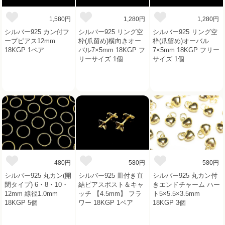
1,580円
1,280円
1,280円
シルバー925 カン付フ
シルバー925 リング空
シルバー925 リング空
ープピアス12mm
枠(爪留め)横向きオー
枠(爪留め)オーバル
18KGP 1ペア
バル7×5mm 18KGP フ
7×5mm 18KGP フリー
リーサイズ 1個
サイズ 1個
480円
580円
580円
シルバー925 丸カン(開
シルバー925 皿付き直
シルバー925 丸カン付
閉タイプ) 6・8・10・
結ピアスポスト＆キャ
きエンドチャーム ハー
12mm 線径1.0mm
ッチ 【4.5mm】 フラ
ト5×5.5×3.5mm
18KGP 5個
ワー 18KGP 1ペア
18KGP 3個