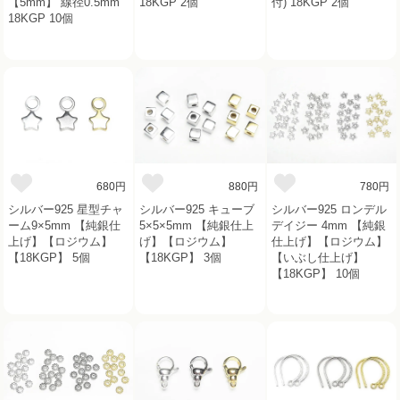
【5mm】 線径0.5mm
18KGP 2個
付) 18KGP 2個
18KGP 10個
680円
880円
780円
シルバー925 星型チャ
シルバー925 キューブ
シルバー925 ロンデル
ーム9×5mm 【純銀仕
5×5×5mm 【純銀仕上
デイジー 4mm 【純銀
上げ】【ロジウム】
げ】【ロジウム】
仕上げ】【ロジウム】
【18KGP】 5個
【18KGP】 3個
【いぶし仕上げ】
【18KGP】 10個