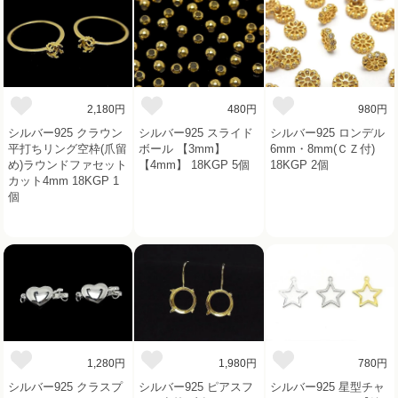
2,180円
480円
980円
シルバー925 クラウン
シルバー925 スライド
シルバー925 ロンデル
平打ちリング空枠(爪留
ボール 【3mm】
6mm・8mm(ＣＺ付)
め)ラウンドファセット
【4mm】 18KGP 5個
18KGP 2個
カット4mm 18KGP 1
個
1,280円
1,980円
780円
シルバー925 クラスプ
シルバー925 ピアスフ
シルバー925 星型チャ