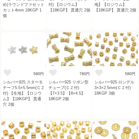
め)ラウンドファセット
付) 【ロジウム】
地】【ロジウム】
カット4mm 18KGP 1
【18KGP】 貫通穴 2個
【18KGP】 貫通穴 2個
個
580円
780円
580円
シルバー925 スターモ
シルバー925 リボン型
シルバー925 ロンデル
チーフ5.5×5.5mm(ＣＺ
チューブ(ＣＺ付)
3×3×2.5mm(ＣＺ付)
付) 【生地】【ロジウ
【7×3.5】【8×4.5】
18KGP 3個
ム】【18KGP】 貫通
18KGP 2個
穴 2個