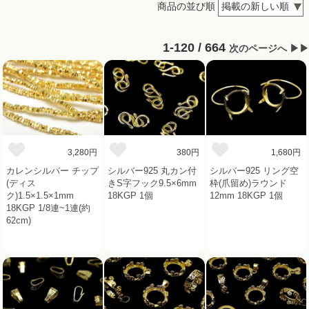
商品の並び順
1-120 / 664
次のページへ ▶▶
3,280円
380円
1,680円
カレンシルバー チップ
シルバー925 丸カン付
シルバー925 リング空
(ディス
きS字フック9.5×6mm
枠(爪留め)ラウンド
ク)1.5×1.5×1mm
18KGP 1個
12mm 18KGP 1個
18KGP 1/8連~1連(約
62cm)