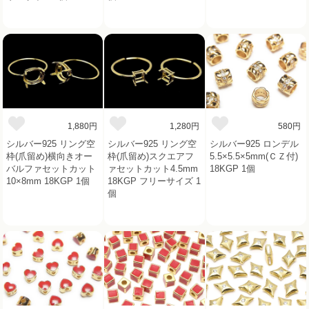
1,880円
1,280円
580円
シルバー925 リング空
シルバー925 リング空
シルバー925 ロンデル
枠(爪留め)横向きオー
枠(爪留め)スクエアフ
5.5×5.5×5mm(ＣＺ付)
バルファセットカット
ァセットカット4.5mm
18KGP 1個
10×8mm 18KGP 1個
18KGP フリーサイズ 1
個