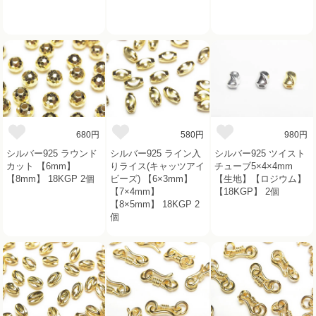
680円
580円
980円
シルバー925 ラウンド
シルバー925 ライン入
シルバー925 ツイスト
カット 【6mm】
りライス(キャッツアイ
チューブ5×4×4mm
【8mm】 18KGP 2個
ビーズ) 【6×3mm】
【生地】【ロジウム】
【7×4mm】
【18KGP】 2個
【8×5mm】 18KGP 2
個