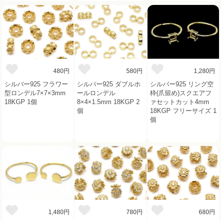
480円
580円
1,280円
シルバー925 フラワー
シルバー925 ダブルホ
シルバー925 リング空
型ロンデル7×7×3mm
ールロンデル
枠(爪留め)スクエアフ
18KGP 1個
8×4×1.5mm 18KGP 2
ァセットカット4mm
個
18KGP フリーサイズ 1
個
1,480円
780円
680円