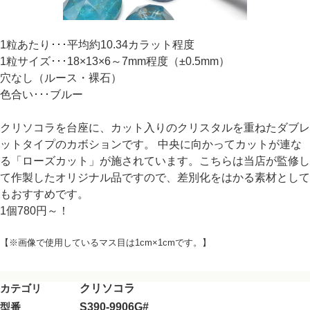
1粒あたり･･･平均約10.34カラット程度
1粒サイズ･･･18×13×6～7mm程度（±0.5mm）
穴なし（ルース・裸石）
色合い･･･ブルー
クリソコラを台座に、カット入りのクリスタルを重ねたダブレ
ットタイプのカボションです。 中央に向かってカットが連な
る「ローズカット」が施されています。こちらは当店が監修し
て作製したオリジナル品ですので、差別化をはかる素材として
もおすすめです。
1個780円～！
【※画像で使用しているマス目は1cm×1cmです。】
カテゴリ
クリソコラ
型番
S390-9906G#