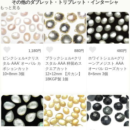
その他のダブレット・トリプレット・インターシャ
もっと見る
1,180円
880円
480円
ピンクシェル×クリス
ブラックシェル×クリ
ホワイトシェル×グリ
タル AAA’ オーバル カ
スタル AAA 枠留めス
ーンアメジスト AAA
ボションカット
クエアカット
オーバル ローズカット
10×8mm 3個
12×12mm 【片カン】
8×6mm 3個
18KGP製 1個