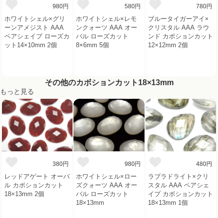
980円
580円
780円
ホワイトシェル×グリ
ホワイトシェル×レモ
ブルータイガーアイ×
ーンアメジスト AAA
ンクォーツ AAA オー
クリスタル AAA ラウ
ペアシェイプ ローズカ
バル ローズカット
ンド カボションカット
ット14×10mm 2個
8×6mm 5個
12×12mm 2個
その他のカボションカット18×13mm
もっと見る
380円
980円
480円
レッドアゲート オーバ
ホワイトシェル×ロー
ラブラドライト×クリ
ル カボションカット
ズクォーツ AAA オー
スタル AAA ペアシェ
18×13mm 2個
バル ローズカット
イプ カボションカット
18×13mm
18×13mm 1個