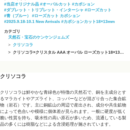
#当店オリジナル品
#オーバルカット
#カボション
#ダブレット・トリプレット・インターシャ
#ローズカット
#青（ブルー）
#ローズカット カボション
#2025.9.18-10.1 New Arrivals
#カボションカット18×13mm
カテゴリ
天然石・宝石のケンケンジェムズ
クリソコラ
クリソコラ×クリスタル AAA オーバル ローズカット18×13mm 1個
クリソコラ
クリソコラは鮮やかな青緑色が特徴の天然石で、銅を主成分とす
るマラカイトやアズライト、コッパーなどが混ざり合った集合鉱
物（岩石）です。主に銅鉱山の周辺で産出され、成分や共生鉱物
によって色合いや模様に個体差が見られます。一般に硬度が低く
脆い性質を持ち、吸水性の高い原石が多いため、流通している製
品の多くには樹脂などによる含浸処理が施されています。