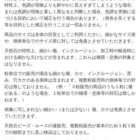
特性上、色調が現物よりも鮮やかに見えすぎてしまうような場合、
または色調が現物と著しく異なると判断した場合、色調を実物に近
づける目的において補正を行う場合があります。（発色を良くする
等を目的とした補正を行うことは一切ありません。）
商品のサイズは全体の目安としてご利用ください。細かなサイズ差
や、個体単位でのサイズ差に対しては免責とさせていただきます。
天然石の特性上、細かい傷、インクルージョン、加工時や輸送時に
おける細かな欠けなどが含まれます。これらは補償・交換の対象と
はなりません。
粒単位での販売の場合も細かな傷、カケ、インクルージョン、歪
み、穴カケのある個体は含まれます。複数粒販売時の個体毎での対
応は致しておりません。 （例・「３粒販売の商品のうち１粒に傷
がある」のような場合、１粒単位での補償・交換等の対応は致しか
ねます。）
画像に写しきれない細かい（または少ない）傷、カケは免責とさせ
ていただきます。
天然石ビーズ・ルースの連販売、複数粒販売が基本のため１粒１粒
での細部までに及ぶ検品はしておりません。