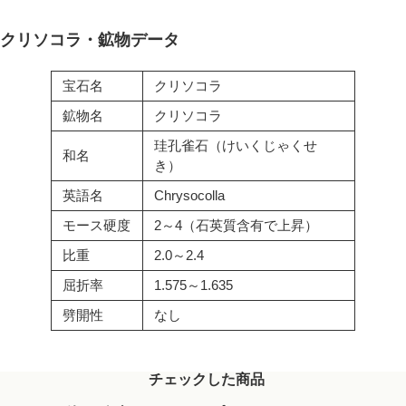
クリソコラ・鉱物データ
宝石名
クリソコラ
鉱物名
クリソコラ
珪孔雀石（けいくじゃくせ
和名
き）
英語名
Chrysocolla
モース硬度
2～4（石英質含有で上昇）
比重
2.0～2.4
屈折率
1.575～1.635
劈開性
なし
チェックした商品