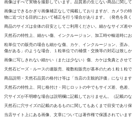
画像はすべて実物を撮影しています。品質差の生じない商品に関して
画像はできるかぎり画像補正なしで掲載しておりますが、カメラの特
物に近づける目的において補正を行う場合があります。（発色を良く
商品のサイズは全体の目安としてご利用ください。細かなサイズ差や
天然石の特性上、細かい傷、インクルージョン、加工時や輸送時にお
粒単位での販売の場合も細かな傷、カケ、インクルージョン、歪み、
傷がある」のような場合、１粒単位での補償・交換等の対応は致しか
画像に写しきれない細かい（または少ない）傷、カケは免責とさせて
天然石ビーズ・ルースの連販売、複数粒販売が基本のため１粒１粒で
商品説明・天然石品質の格付け等は「当店の主観的評価」になりま
天然石の特性上、同じ格付け・同じロットの中でもサイズ差、色差、
穴サイズが不明瞭な場合は説明欄に記載しておりません。（記載のな
天然石に穴サイズの記載のあるものに関してもあくまで目安であり保
当店サイト上にある画像、文章については著作権で保護されています