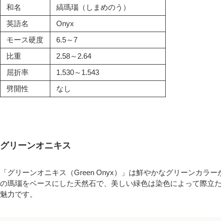
和名
縞瑪瑙（しまめのう）
英語名
Onyx
モース硬度
6.5～7
比重
2.58～2.64
屈折率
1.530～1.543
劈開性
なし
グリーンオニキス
「グリーンオニキス（Green Onyx）」は鮮やかなグリーンカ
の瑪瑙をベースにした天然石で、美しい緑色は染色によって際立
魅力です。