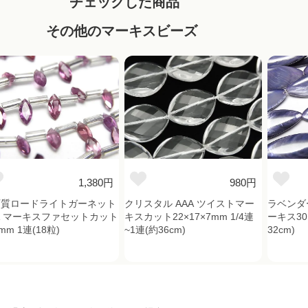
チェックした商品
その他のマーキスビーズ
1,380円
980円
石質ロードライトガーネット
クリスタル AAA ツイストマー
ラベンダ
A マーキスファセットカット
キスカット22×17×7mm 1/4連
ーキス30
mm 1連(18粒)
~1連(約36cm)
32cm)