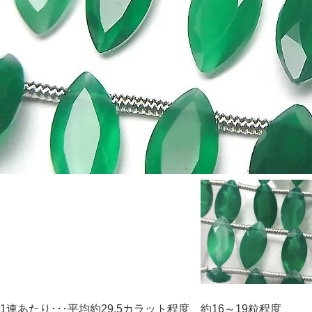
1連あたり･･･平均約29.5カラット程度、約16～19粒程度