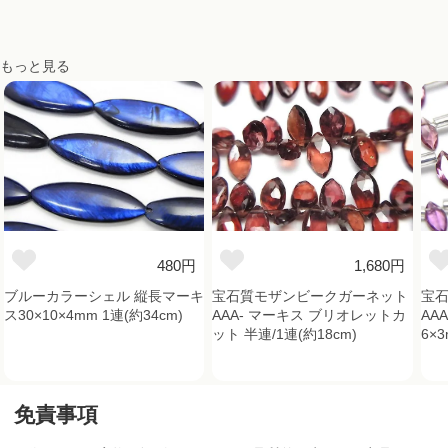
もっと見る
480円
1,680円
ブルーカラーシェル 縦長マーキ
宝石質モザンビークガーネット
宝
ス30×10×4mm 1連(約34cm)
AAA- マーキス ブリオレットカ
AA
ット 半連/1連(約18cm)
6×3
免責事項