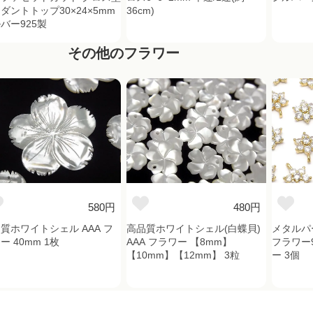
ダントトップ30×24×5mm
36cm)
バー925製
その他のフラワー
580円
480円
質ホワイトシェル AAA フ
高品質ホワイトシェル(白蝶貝)
メタルパ
ー 40mm 1枚
AAA フラワー 【8mm】
フラワー
【10mm】【12mm】 3粒
ー 3個