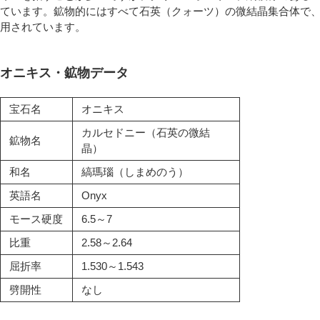
ています。鉱物的にはすべて石英（クォーツ）の微結晶集合体で
用されています。
オニキス・鉱物データ
宝石名
オニキス
カルセドニー（石英の微結
鉱物名
晶）
和名
縞瑪瑙（しまめのう）
英語名
Onyx
モース硬度
6.5～7
比重
2.58～2.64
屈折率
1.530～1.543
劈開性
なし