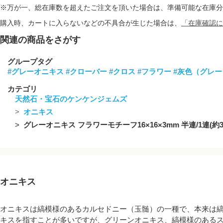
※万が一、総在庫数を超えたご注文を頂いた場合は、準備可能な在庫分
購入時、カートに入らないなどの不具合が生じた場合は、
「在庫確認に
関連の商品をさがす
グループタグ
#グレーオニキス
#クローバー
#クロス
#フラワー
#灰色（グレー
カテゴリ
天然石・宝石のケンケンジェムズ
オニキス
グレーオニキス フラワーモチーフ16×16×3mm 半連/1連(約3
オニキス
オニキスは縞模様のあるカルセドニー（玉髄）の一種で、本来は
キスを指すことが多いですが、グリーンオニキス、縞模様のある