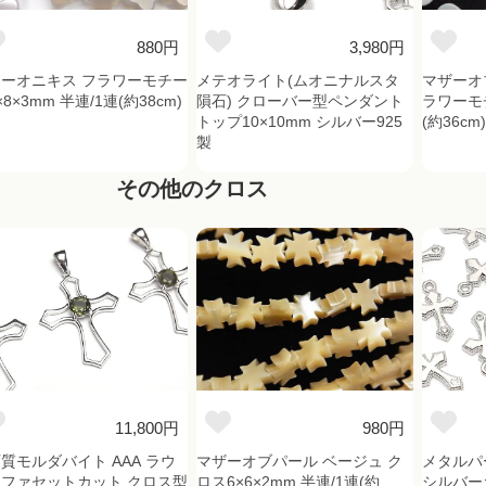
880円
3,980円
ーオニキス フラワーモチー
メテオライト(ムオニナルスタ
マザーオ
×8×3mm 半連/1連(約38cm)
隕石) クローバー型ペンダント
ラワーモチ
トップ10×10mm シルバー925
(約36cm
製
その他のクロス
11,800円
980円
質モルダバイト AAA ラウ
マザーオブパール ベージュ ク
メタルパー
ファセットカット クロス型
ロス6×6×2mm 半連/1連(約
シルバーカ