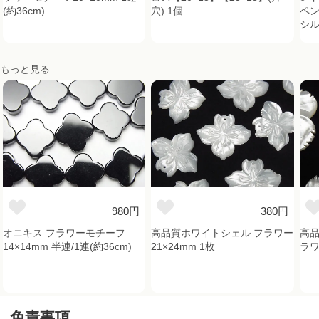
(約36cm)
穴) 1個
ペン
シル
もっと見る
980円
380円
オニキス フラワーモチーフ
高品質ホワイトシェル フラワー
高品
14×14mm 半連/1連(約36cm)
21×24mm 1枚
ラワ
免責事項