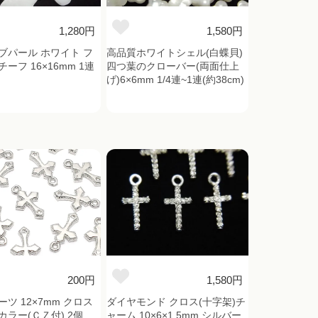
1,280円
1,580円
ブパール ホワイト フ
高品質ホワイトシェル(白蝶貝)
ーフ 16×16mm 1連
四つ葉のクローバー(両面仕上
)
げ)6×6mm 1/4連~1連(約38cm)
200円
1,580円
ツ 12×7mm クロス
ダイヤモンド クロス(十字架)チ
ラー(ＣＺ付) 2個
ャーム 10×6×1.5mm シルバー