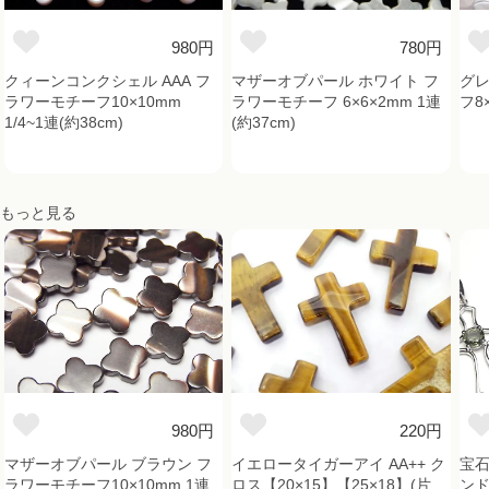
980円
780円
クィーンコンクシェル AAA フ
マザーオブパール ホワイト フ
グレ
ラワーモチーフ10×10mm
ラワーモチーフ 6×6×2mm 1連
フ8
1/4~1連(約38cm)
(約37cm)
もっと見る
980円
220円
マザーオブパール ブラウン フ
イエロータイガーアイ AA++ ク
宝石
ラワーモチーフ10×10mm 1連
ロス【20×15】【25×18】(片
ンド