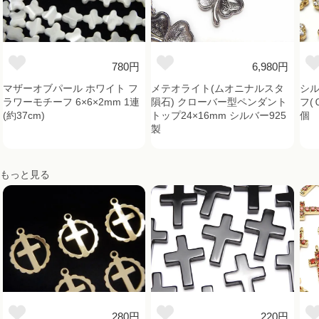
780円
6,980円
マザーオブパール ホワイト フ
メテオライト(ムオニナルスタ
シル
ラワーモチーフ 6×6×2mm 1連
隕石) クローバー型ペンダント
フ(Ｃ
(約37cm)
トップ24×16mm シルバー925
個
製
もっと見る
280円
220円