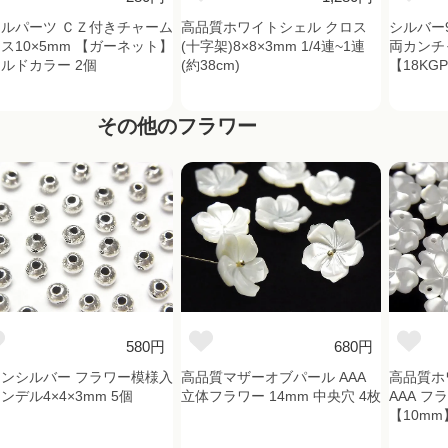
ルパーツ ＣＺ付きチャーム
高品質ホワイトシェル クロス
シルバー9
ス10×5mm 【ガーネット】
(十字架)8×8×3mm 1/4連~1連
両カンチ
ルドカラー 2個
(約38cm)
【18KG
その他のフラワー
580円
680円
ンシルバー フラワー模様入
高品質マザーオブパール AAA
高品質ホ
ンデル4×4×3mm 5個
立体フラワー 14mm 中央穴 4枚
AAA フ
【10mm