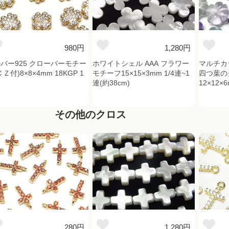
980円
1,280円
バー925 クローバーモチー
ホワイトシェル AAA フラワー
マルチカ
Ｚ付)8×8×4mm 18KGP 1
モチーフ15×15×3mm 1/4連~1
四つ葉の
連(約38cm)
12×12×
その他のクロス
280円
1,280円