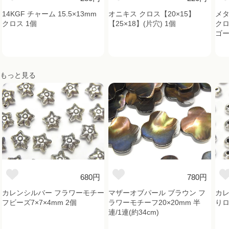
14KGF チャーム 15.5×13mm
オニキス クロス【20×15】
メタ
クロス 1個
【25×18】(片穴) 1個
クロ
ゴー
もっと見る
680円
780円
カレンシルバー フラワーモチー
マザーオブパール ブラウン フ
カレ
フビーズ7×7×4mm 2個
ラワーモチーフ20×20mm 半
りロ
連/1連(約34cm)