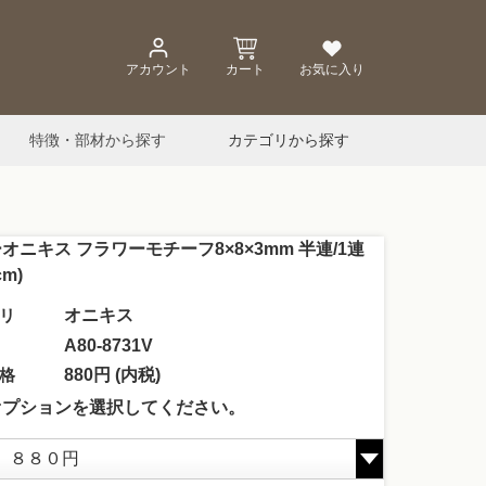
アカウント
カート
お気に入り
特徴・部材から探す
カテゴリから探す
オニキス フラワーモチーフ8×8×3mm 半連/1連
cm)
リ
オニキス
A80-8731V
格
880円 (内税)
オプションを選択してください。