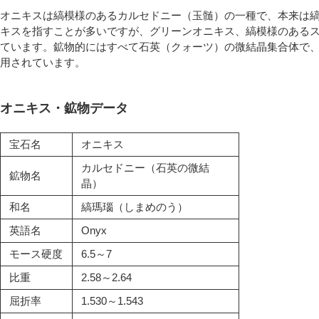
オニキスは縞模様のあるカルセドニー（玉髄）の一種で、本来は
キスを指すことが多いですが、グリーンオニキス、縞模様のある
ています。鉱物的にはすべて石英（クォーツ）の微結晶集合体で
用されています。
オニキス・鉱物データ
宝石名
オニキス
カルセドニー（石英の微結
鉱物名
晶）
和名
縞瑪瑙（しまめのう）
英語名
Onyx
モース硬度
6.5～7
比重
2.58～2.64
屈折率
1.530～1.543