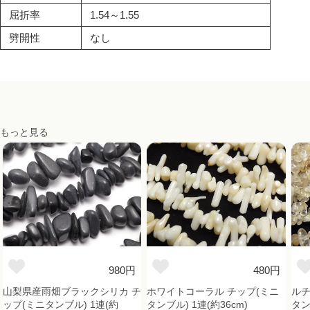
屈折率
1.54～1.55
劈開性
なし
もっと見る
980円
480円
山梨県産雨畑ブラックシリカ チ
ホワイトコーラル チップ(ミニ
ルチ
ップ(ミニタンブル) 1連(約
タンブル) 1連(約36cm)
タン