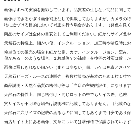
画像はすべて実物を撮影しています。品質差の生じない商品に関して
画像はできるかぎり画像補正なしで掲載しておりますが、カメラの特
物に近づける目的において補正を行う場合があります。（発色を良く
商品のサイズは全体の目安としてご利用ください。細かなサイズ差や
天然石の特性上、細かい傷、インクルージョン、加工時や輸送時にお
粒単位での販売の場合も細かな傷、カケ、インクルージョン、歪み、
傷がある」のような場合、１粒単位での補償・交換等の対応は致しか
画像に写しきれない細かい（または少ない）傷、カケは免責とさせて
天然石ビーズ・ルースの連販売、複数粒販売が基本のため１粒１粒で
商品説明・天然石品質の格付け等は「当店の主観的評価」になりま
天然石の特性上、同じ格付け・同じロットの中でもサイズ差、色差、
穴サイズが不明瞭な場合は説明欄に記載しておりません。（記載のな
天然石に穴サイズの記載のあるものに関してもあくまで目安であり保
当店サイト上にある画像、文章については著作権で保護されています