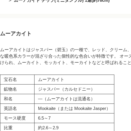
ムーアカイト チップ(ミニタンブル) 1連(約76cm)
ムーアカイト
ムーアカイトはジャスパー（碧玉）の一種で、レッド、クリーム
な暖色系カラーが混ざり合った個性的な色合いが特徴です。 オー
けられ、ムーカイト、モッカイト、モーカイトなどと呼ばれるこ
宝石名
ムーアカイト
鉱物名
ジャスパー（カルセドニー）
和名
―（ムーアカイトは流通名）
英語名
Mookaite（または Mookaite Jasper）
モース硬度
6.5～7
比重
約2.6～2.9