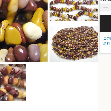
この
送料