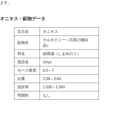
ます。
オニキス・鉱物データ
宝石名
オニキス
カルセドニー（石英の微結
鉱物名
晶）
和名
縞瑪瑙（しまめのう）
英語名
Onyx
モース硬度
6.5～7
比重
2.58～2.64
屈折率
1.530～1.543
劈開性
なし