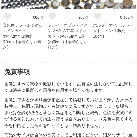
680円
980円
6,980円
高純度テラヘルツ鉱石
シルバーオブシディア
ボルダーオパール フラ
コインカット
ン AAA 六芒星コイン
ットコイン 1連(約
4×4×2mm 1連(約
カット8×8×5mm 1連
18cm)
37cm)【素晴らしい輝
(約36cm)【素晴らしい
き】
輝き】
免責事項
画像はすべて実物を撮影しています。品質差の生じない商品に関し
ては過去に撮影した画像を使用する場合があります。
画像はできるかぎり画像補正なしで掲載しておりますが、カメラの
特性上、色調が現物よりも鮮やかに見えすぎてしまうような場合、
または色調が現物と著しく異なると判断した場合、色調を実物に近
づける目的において補正を行う場合があります。（発色を良くする
等を目的とした補正を行うことは一切ありません。）
商品のサイズは全体の目安としてご利用ください。細かなサイズ差