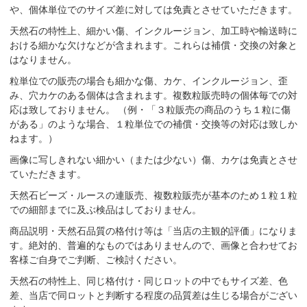
や、個体単位でのサイズ差に対しては免責とさせていただきます。
天然石の特性上、細かい傷、インクルージョン、加工時や輸送時に
おける細かな欠けなどが含まれます。これらは補償・交換の対象と
はなりません。
粒単位での販売の場合も細かな傷、カケ、インクルージョン、歪
み、穴カケのある個体は含まれます。複数粒販売時の個体毎での対
応は致しておりません。 （例・「３粒販売の商品のうち１粒に傷
がある」のような場合、１粒単位での補償・交換等の対応は致しか
ねます。）
画像に写しきれない細かい（または少ない）傷、カケは免責とさせ
ていただきます。
天然石ビーズ・ルースの連販売、複数粒販売が基本のため１粒１粒
での細部までに及ぶ検品はしておりません。
商品説明・天然石品質の格付け等は「当店の主観的評価」になりま
す。絶対的、普遍的なものではありませんので、画像と合わせてお
客様ご自身でご判断、ご検討ください。
天然石の特性上、同じ格付け・同じロットの中でもサイズ差、色
差、当店で同ロットと判断する程度の品質差は生じる場合がござい