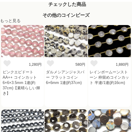
チェックした商品
その他のコインビーズ
もっと見る
1,280円
580円
1,880円
ピンクエピドート
ダルメシアンジャスパ
レインボームーンスト
AA++ コインカット
ー フラットコイン
ーン 枠留めコインカッ
6×6×3.5mm 1連(約
6×6mm 1連(約37cm)
ト 半連/1連(約16cm)
37cm)【素晴らしい輝
き】