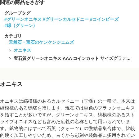
関連の商品をさがす
グループタグ
#グリーンオニキス
#グリーンカルセドニー
#コインビーズ
#緑（グリーン）
カテゴリ
天然石・宝石のケンケンジェムズ
オニキス
宝石質グリーンオニキス AAA コインカット サイズグラデーション 1連(約18cm)
オニキス
オニキスは縞模様のあるカルセドニー（玉髄）の一種で、本来は
縞模様のある瑪瑙を指します。現在では単色のブラックオニキス
を指すことが多いですが、グリーンオニキス、縞模様のあるスト
ライプオニキスなども含めた広義の名称として用いられていま
す。鉱物的にはすべて石英（クォーツ）の微結晶集合体で、比較
的硬く加工しやすいため、古くから彫刻や装飾品に多用されてい