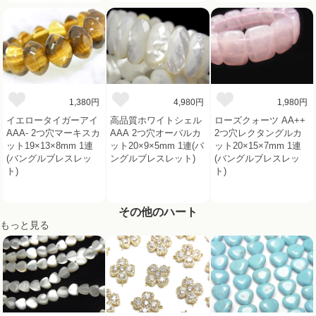
1,380円
4,980円
1,980円
イエロータイガーアイ
高品質ホワイトシェル
ローズクォーツ AA++
AAA- 2つ穴マーキスカ
AAA 2つ穴オーバルカ
2つ穴レクタングルカ
ット19×13×8mm 1連
ット20×9×5mm 1連(バ
ット20×15×7mm 1連
(バングルブレスレッ
ングルブレスレット)
(バングルブレスレッ
ト)
ト)
その他のハート
もっと見る