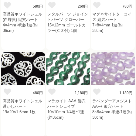
580円
260円
780円
高品質ホワイトシェル
メタルパーツ ジョイン
マグネサイトターコイ
(白蝶貝) 縦穴ハート
トパーツ クローバー
ズ 縦穴ハート
4×4mm 半連/1連(約
15×12mm ゴールドカ
7×8×4mm 1連(約
36cm)
ラー(ＣＺ付) 1個
38cm)
480円
1,180円
1,180円
高品質ホワイトシェル
マラカイト AAA 縦穴
ラベンダーアメジスト
透かしハート
ハートシェイプ
AA++ 縦穴ハート
19×20×1.5mm 1枚
10×10mm 1/4連~1連
8×8×4mm 半連/1連(約
(約36cm)
38cm)