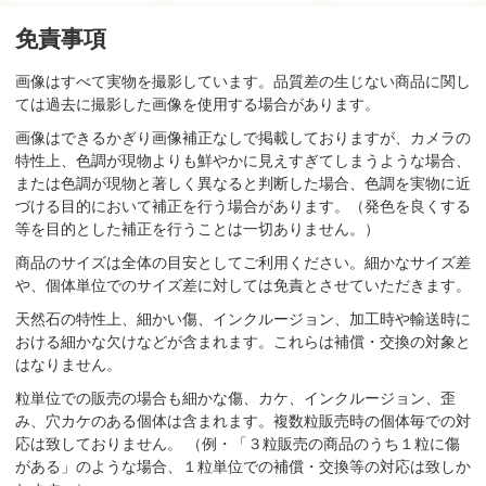
免責事項
画像はすべて実物を撮影しています。品質差の生じない商品に関し
ては過去に撮影した画像を使用する場合があります。
画像はできるかぎり画像補正なしで掲載しておりますが、カメラの
特性上、色調が現物よりも鮮やかに見えすぎてしまうような場合、
または色調が現物と著しく異なると判断した場合、色調を実物に近
づける目的において補正を行う場合があります。（発色を良くする
等を目的とした補正を行うことは一切ありません。）
商品のサイズは全体の目安としてご利用ください。細かなサイズ差
や、個体単位でのサイズ差に対しては免責とさせていただきます。
天然石の特性上、細かい傷、インクルージョン、加工時や輸送時に
おける細かな欠けなどが含まれます。これらは補償・交換の対象と
はなりません。
粒単位での販売の場合も細かな傷、カケ、インクルージョン、歪
み、穴カケのある個体は含まれます。複数粒販売時の個体毎での対
応は致しておりません。 （例・「３粒販売の商品のうち１粒に傷
がある」のような場合、１粒単位での補償・交換等の対応は致しか