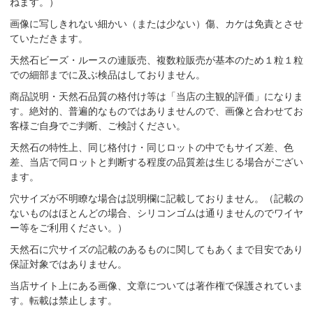
ねます。）
画像に写しきれない細かい（または少ない）傷、カケは免責とさせ
ていただきます。
天然石ビーズ・ルースの連販売、複数粒販売が基本のため１粒１粒
での細部までに及ぶ検品はしておりません。
商品説明・天然石品質の格付け等は「当店の主観的評価」になりま
す。絶対的、普遍的なものではありませんので、画像と合わせてお
客様ご自身でご判断、ご検討ください。
天然石の特性上、同じ格付け・同じロットの中でもサイズ差、色
差、当店で同ロットと判断する程度の品質差は生じる場合がござい
ます。
穴サイズが不明瞭な場合は説明欄に記載しておりません。（記載の
ないものはほとんどの場合、シリコンゴムは通りませんのでワイヤ
ー等をご利用ください。）
天然石に穴サイズの記載のあるものに関してもあくまで目安であり
保証対象ではありません。
当店サイト上にある画像、文章については著作権で保護されていま
す。転載は禁止します。