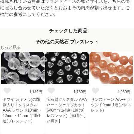
掲載されている商品はラウンドビーズの数とサイズをこちらの表
に照らし合わせていただくとおおよその内周が割り出せます。ご
検討の参考にしてください。
チェックした商品
その他の天然石 ブレスレット
もっと見る
1,180円
1,780円
4,980円
キマイラ(キメラ)の彫
宝石質クリスタル AAA
サンストーン AA++ ラ
刻入り！クリスタル
ハートシェイプカット
ウンド9mm 1連(ブレス
AAA ラウンド10mm・
6×6mm 1/4連~1連(ブ
レット)
12mm・14mm 半連/1
レスレット)【素晴らし
連(ブレスレット)
い輝き】