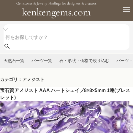
天然石一覧
パーツ一覧
石・形状・価格で絞り込む
パーツ・
カテゴリ：アメジスト
宝石質アメジスト AAA ハートシェイプ8×8×5mm 1連(ブレス
レット)