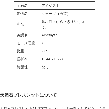
宝石名
アメジスト
鉱物名
クォーツ（石英）
紫水晶（むらさきすいしょ
和名
う）
英語名
Amethyst
モース硬度
7
比重
2.65
屈折率
1.544～1.553
劈開性
なし
天然石ブレスレットについて
天然石ブレスレットは現在ファッションの一部として私たちのラ