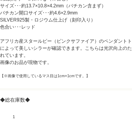
サイズ･･･約13.7×10.8×4.2mm（バチカン含まず）
バチカン開口サイズ･･･約4.6×2.9mm
SILVER925製・ロジウム仕上げ（刻印入り）
色合い･･･レッド
アフリカ産スタールビー（ピンクサファイア）のペンダントト
によって美しいシラーが確認できます。こちらは光沢向上のた
れています。
画像のお品が現物です。
【※画像で使用しているマス目は1cm×1cmです。】
◆総在庫数◆
1