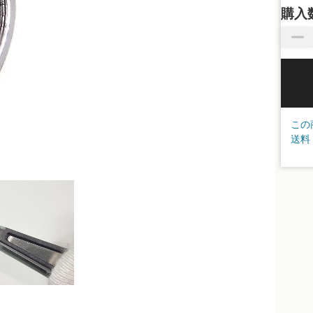
購入
この
送料