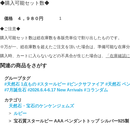
◆購入可能セット数◆
価格 ４，９８０円
1
◆ご注意◆
購入可能セット数は総在庫数を各販売単位で割り出したものです。
※万が一、総在庫数を超えたご注文を頂いた場合は、準備可能な在庫分
購入時、カートに入らないなどの不具合が生じた場合は、
「在庫確認に
関連の商品をさがす
グループタグ
#天然石 1点もの
#スタールビー
#ピンクサファイア
#天然石 ペ
#7月誕生石
#2026.6.4-6.17 New Arrivals
#コランダム
カテゴリ
天然石・宝石のケンケンジェムズ
ルビー
宝石質スタールビー AAA ペンダントトップ シルバー925製 