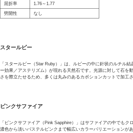
屈折率
1.76～1.77
劈開性
なし
スタールビー
「スタールビー（Star Ruby）」は、ルビーの中に針状のルチ
ー効果／アステリズム）が現れる天然石です。光源に対して石を
さを際立たせるため、多くは丸みのあるカボションカットで加工
ピンクサファイア
「ピンクサファイア（Pink Sapphire）」はサファイアの中
濃色から淡いパステルピンクまで幅広いカラーバリエーションが