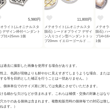
5,980円
11,800円
オライト(ムオニナルスタ
メテオライト(ムオニナルスタ
メテオラ
) デザイン枠付ペンダント
隕石) シードオブライフ デザイ
隕石) 
プ31×25mm 1個
ン入りコイン型ペンダントトッ
プ14×1
プ20mm イエローゴールド シ
1個
ルバー925製
は過去に撮影した画像を使用する場合があります。
性上、色調が現物よりも鮮やかに見えすぎてしまうような場合、または
する等を目的とした補正を行うことは一切ありません。）
、個体単位でのサイズ差に対しては免責とさせていただきます。
ける細かな欠けなどが含まれます。これらは補償・交換の対象とはなり
穴カケのある個体は含まれます。複数粒販売時の個体毎での対応は致し
ねます。）