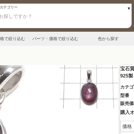
格で絞り込む
パーツ・価格で絞り込む
色から探す
宝石質
925製
カテゴ
型番
販売価
購入