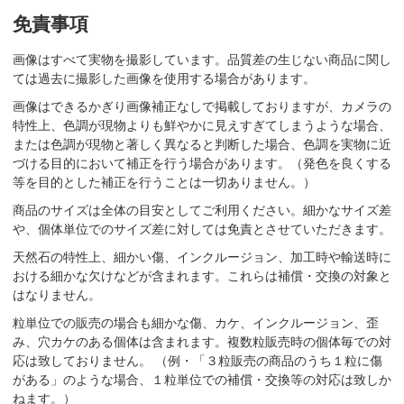
免責事項
画像はすべて実物を撮影しています。品質差の生じない商品に関し
ては過去に撮影した画像を使用する場合があります。
画像はできるかぎり画像補正なしで掲載しておりますが、カメラの
特性上、色調が現物よりも鮮やかに見えすぎてしまうような場合、
または色調が現物と著しく異なると判断した場合、色調を実物に近
づける目的において補正を行う場合があります。（発色を良くする
等を目的とした補正を行うことは一切ありません。）
商品のサイズは全体の目安としてご利用ください。細かなサイズ差
や、個体単位でのサイズ差に対しては免責とさせていただきます。
天然石の特性上、細かい傷、インクルージョン、加工時や輸送時に
おける細かな欠けなどが含まれます。これらは補償・交換の対象と
はなりません。
粒単位での販売の場合も細かな傷、カケ、インクルージョン、歪
み、穴カケのある個体は含まれます。複数粒販売時の個体毎での対
応は致しておりません。 （例・「３粒販売の商品のうち１粒に傷
がある」のような場合、１粒単位での補償・交換等の対応は致しか
ねます。）