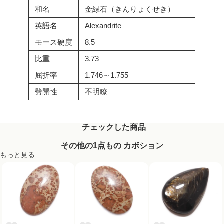
和名
金緑石（きんりょくせき）
英語名
Alexandrite
モース硬度
8.5
比重
3.73
屈折率
1.746～1.755
劈開性
不明瞭
チェックした商品
その他の1点もの カボション
もっと見る