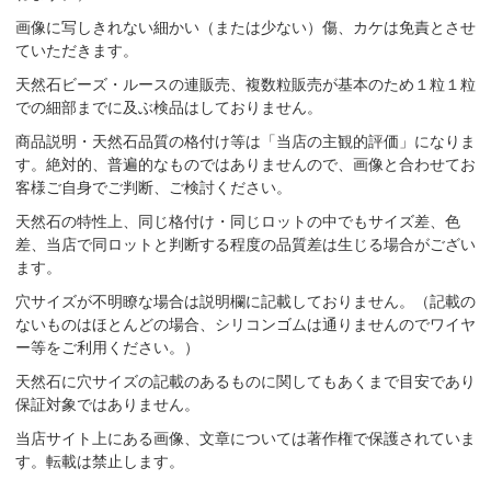
画像に写しきれない細かい（または少ない）傷、カケは免責とさせ
ていただきます。
天然石ビーズ・ルースの連販売、複数粒販売が基本のため１粒１粒
での細部までに及ぶ検品はしておりません。
商品説明・天然石品質の格付け等は「当店の主観的評価」になりま
す。絶対的、普遍的なものではありませんので、画像と合わせてお
客様ご自身でご判断、ご検討ください。
天然石の特性上、同じ格付け・同じロットの中でもサイズ差、色
差、当店で同ロットと判断する程度の品質差は生じる場合がござい
ます。
穴サイズが不明瞭な場合は説明欄に記載しておりません。（記載の
ないものはほとんどの場合、シリコンゴムは通りませんのでワイヤ
ー等をご利用ください。）
天然石に穴サイズの記載のあるものに関してもあくまで目安であり
保証対象ではありません。
当店サイト上にある画像、文章については著作権で保護されていま
す。転載は禁止します。