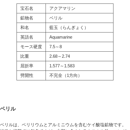
宝石名
アクアマリン
鉱物名
ベリル
和名
藍玉（らんぎょく）
英語名
Aquamarine
モース硬度
7.5～8
比重
2.68～2.74
屈折率
1.577～1.583
劈開性
不完全（1方向）
ベリル
ベリルは、ベリリウムとアルミニウムを含むケイ酸塩鉱物です。