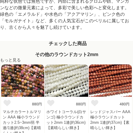
純粋な状態では無色ですが、内部に含まれるクロムや鉄、マンガ
ンなどの微量元素によって、多彩で美しい色彩へと変化します。
緑色の「エメラルド」や水色の「アクアマリン」、ピンク色の
「モルガナイト」など、多くの人気宝石がこのベリルに属してお
り、古くから人々を魅了し続けています。
チェックした商品
その他のラウンドカット2mm
もっと見る
880円
880円
480円
マルチカラートルマリ
ホワイトコーラル(白サ
レッドジャスパー AAA
ン AAA 極小ラウンド
ンゴ) 極小ラウンドカ
極小ラウンドカット
カット2.5~3mm弱 半
ット2mm 1連(約36cm)
2mm 1連(約37cm)【素
連/1連(約38cm)【素晴
【素晴らしい輝き】
晴らしい輝き】