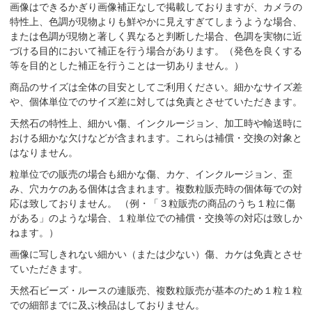
画像はできるかぎり画像補正なしで掲載しておりますが、カメラの
特性上、色調が現物よりも鮮やかに見えすぎてしまうような場合、
または色調が現物と著しく異なると判断した場合、色調を実物に近
づける目的において補正を行う場合があります。（発色を良くする
等を目的とした補正を行うことは一切ありません。）
商品のサイズは全体の目安としてご利用ください。細かなサイズ差
や、個体単位でのサイズ差に対しては免責とさせていただきます。
天然石の特性上、細かい傷、インクルージョン、加工時や輸送時に
おける細かな欠けなどが含まれます。これらは補償・交換の対象と
はなりません。
粒単位での販売の場合も細かな傷、カケ、インクルージョン、歪
み、穴カケのある個体は含まれます。複数粒販売時の個体毎での対
応は致しておりません。 （例・「３粒販売の商品のうち１粒に傷
がある」のような場合、１粒単位での補償・交換等の対応は致しか
ねます。）
画像に写しきれない細かい（または少ない）傷、カケは免責とさせ
ていただきます。
天然石ビーズ・ルースの連販売、複数粒販売が基本のため１粒１粒
での細部までに及ぶ検品はしておりません。