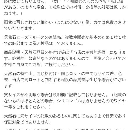
応は致しておりません。 （例・「３粒販売の商品のうち１粒に傷
がある」のような場合、１粒単位での補償・交換等の対応は致しか
ねます。）
画像に写しきれない細かい（または少ない）傷、カケは免責とさせ
ていただきます。
天然石ビーズ・ルースの連販売、複数粒販売が基本のため１粒１粒
での細部までに及ぶ検品はしておりません。
商品説明・天然石品質の格付け等は「当店の主観的評価」になりま
す。絶対的、普遍的なものではありませんので、画像と合わせてお
客様ご自身でご判断、ご検討ください。
天然石の特性上、同じ格付け・同じロットの中でもサイズ差、色
差、当店で同ロットと判断する程度の品質差は生じる場合がござい
ます。
穴サイズが不明瞭な場合は説明欄に記載しておりません。（記載の
ないものはほとんどの場合、シリコンゴムは通りませんのでワイヤ
ー等をご利用ください。）
天然石に穴サイズの記載のあるものに関してもあくまで目安であり
保証対象ではありません。