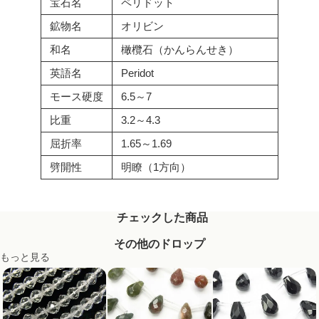
宝石名
ペリドット
鉱物名
オリビン
和名
橄欖石（かんらんせき）
英語名
Peridot
モース硬度
6.5～7
比重
3.2～4.3
屈折率
1.65～1.69
劈開性
明瞭（1方向）
チェックした商品
その他のドロップ
もっと見る