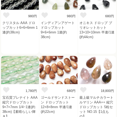
980円
980円
680円
クリスタル AAA ドロ
インディアンアゲート
オニキス ドロップ ブ
ップカット6×6×6mm 1
ドロップカット
リオレットカット
連(約38cm)
9×6×6mm 1連(約
13×10×10mm 半連/1連
38cm)
(約44cm)
1,780円
680円
18,800円
宝石質プレナイト AAA
ゴールドサンドストー
最上級マルチカラート
縦穴ドロップカット
ン ドロップカット
ルマリン AAA++ 縦穴
9×7×7mm 1/4~1連(約
12×8×8mm 半連/1連
ドロップカット 5粒セ
38cm)【素晴らしい輝
(約22cm)
ット NO.15【1点も
き】
の】