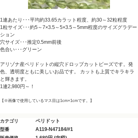
1連あたり･･･平均約33.65カラット程度、約30～32粒程度
1粒サイズ･･･約5～7×3.5～5×3.5～5mm程度のサイズグラデー
ション
穴サイズ･･･推定0.5mm前後
色合い･･･グリーン
アリゾナ産ペリドットの縦穴ドロップカットビーズです。発
色、透明度ともに美しいお品です。 カットも上質でキラキラ
と輝きます。
1連2,980円～！
【※画像で使用しているマス目は1cm×1cmです。】
カテゴリ
ペリドット
型番
A119-N47184/#1
販売価格
1,680円 (内税)