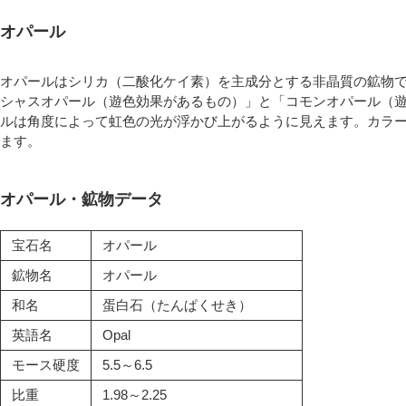
オパール
オパールはシリカ（二酸化ケイ素）を主成分とする非晶質の鉱物
シャスオパール（遊色効果があるもの）」と「コモンオパール（
ルは角度によって虹色の光が浮かび上がるように見えます。カラー
ます。
オパール・鉱物データ
宝石名
オパール
鉱物名
オパール
和名
蛋白石（たんぱくせき）
英語名
Opal
モース硬度
5.5～6.5
比重
1.98～2.25