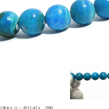
1連あたり･･･約11.42ｇ、28粒