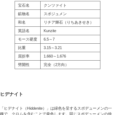
宝石名
クンツァイト
鉱物名
スポジュメン
和名
リチア輝石（りちあきせき）
英語名
Kunzite
モース硬度
6.5～7
比重
3.15～3.21
屈折率
1.660～1.676
劈開性
完全（2方向）
ヒデナイト
「ヒデナイト（Hiddenite）」は緑色を呈するスポデューメンの一
種で、クロムを含むことで発色します。同じスポデューメンの仲