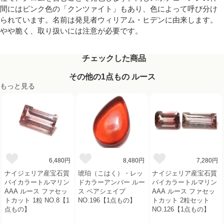
間にはピンク色の「クンツァイト」もあり、色によって呼び分け
られています。名前は発見者ウィリアム・ヒデンに由来します。
やや脆く、取り扱いには注意が必要です。
チェックした商品
その他の1点もの ルース
もっと見る
6,480円
8,480円
7,280円
ナイジェリア産宝石質
琥珀（こはく）・レッ
ナイジェリア産宝石質
バイカラートルマリン
ドカラーアンバー ルー
バイカラートルマリン
AAA ルース ファセッ
ス ペアシェイプ
AAA ルース ファセッ
トカット 1粒 NO.8【1
NO.196【1点もの】
トカット 2粒セット
点もの】
NO.126【1点もの】