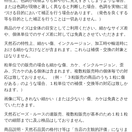
特性上、色調が現物よりも鮮やかに見えすぎてしまうような場合、
または色調が現物と著しく異なると判断した場合、色調を実物に近
づける目的において補正を行う場合があります。（発色を良くする
等を目的とした補正を行うことは一切ありません。）
商品のサイズは全体の目安としてご利用ください。細かなサイズ差
や、個体単位でのサイズ差に対しては免責とさせていただきます。
天然石の特性上、細かい傷、インクルージョン、加工時や輸送時に
おける細かな欠けなどが含まれます。これらは補償・交換の対象と
はなりません。
粒単位での販売の場合も細かな傷、カケ、インクルージョン、歪
み、穴カケのある個体は含まれます。複数粒販売時の個体毎での対
応は致しておりません。 （例・「３粒販売の商品のうち１粒に傷
がある」のような場合、１粒単位での補償・交換等の対応は致しか
ねます。）
画像に写しきれない細かい（または少ない）傷、カケは免責とさせ
ていただきます。
天然石ビーズ・ルースの連販売、複数粒販売が基本のため１粒１粒
での細部までに及ぶ検品はしておりません。
商品説明・天然石品質の格付け等は「当店の主観的評価」になりま