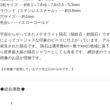
1粒サイズ･･･約6.1～7.8×6～7.6×3.5～5.3mm
ラウンド（ステンレススチール）･･･約3.8mm
穴サイズ･･･約1mm
色合い･･･イエローゴールド
宇宙からやってきたメテオライト隕石（隕鉄石・鉄隕石）です
によってゴージャスな印象のビーズに仕上がっています。アル
発見された隕石です。 隕石は通常数km～数十kmの地域に落下
ら世界最大級の隕石シャワーとしても有名です。 網目状のウ
画像のお品が現物です。
【※画像で使用しているマス目は1cm×1cmです。】
◆総在庫数◆
1