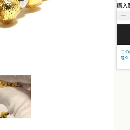
購入
この
送料