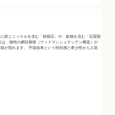
主に鉄とニッケルを含む「鉄隕石」や、鉱物を含む「石質隕
石は、独特の網目模様（ウィドマンシュテッテン構造）が
様が現れます。 宇宙由来という特別感と希少性から人気