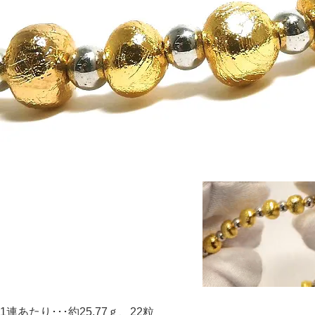
1連あたり･･･約25.77ｇ、22粒