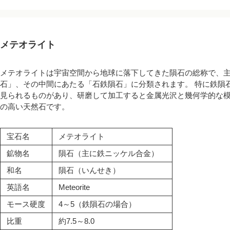
メテオライト
メテオライトは宇宙空間から地球に落下してきた隕石の総称で、
石」、その中間にあたる「石鉄隕石」に分類されます。 特に鉄隕
見られるものがあり、研磨して加工すると金属光沢と幾何学的な模
の高い天然石です。
宝石名
メテオライト
鉱物名
隕石（主に鉄ニッケル合金）
和名
隕石（いんせき）
英語名
Meteorite
モース硬度
4～5（鉄隕石の場合）
比重
約7.5～8.0