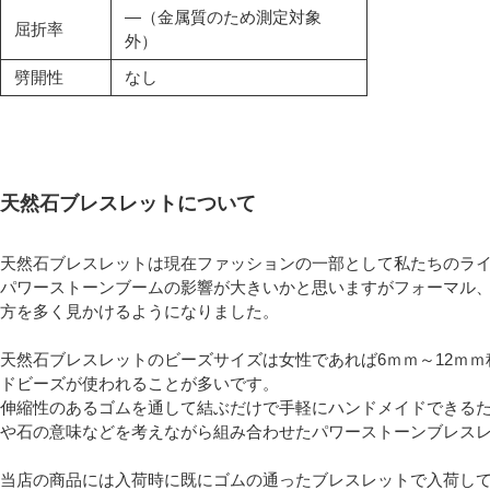
―（金属質のため測定対象
屈折率
外）
劈開性
なし
天然石ブレスレットについて
天然石ブレスレットは現在ファッションの一部として私たちのラ
パワーストーンブームの影響が大きいかと思いますがフォーマル
方を多く見かけるようになりました。
天然石ブレスレットのビーズサイズは女性であれば6ｍｍ～12ｍｍ
ドビーズが使われることが多いです。
伸縮性のあるゴムを通して結ぶだけで手軽にハンドメイドできる
や石の意味などを考えながら組み合わせたパワーストーンブレス
当店の商品には入荷時に既にゴムの通ったブレスレットで入荷し