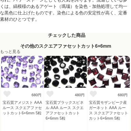
くは、縞模様のあるアゲート（瑪瑙）を染色・加熱処理して均一
な黒色に仕上げたものです。染色による色の安定性が高く、定番
素材のひとつです。
チェックした商品
その他のスクエアファセットカット6×6mm
もっと見る
680円
480円
680円
宝石質アメジスト AAA
宝石質ブラックスピネ
宝石質モザンビーク産
ルース スクエアファセ
ル AAA ルース スクエ
ガーネット AAA ルー
ットカット6×6mm 5粒
アファセットカット
ス スクエアファセット
6×6mm 5粒
カット6×6mm 5粒