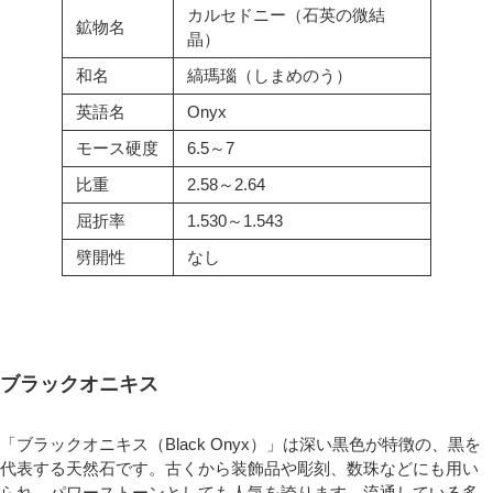
カルセドニー（石英の微結
鉱物名
晶）
和名
縞瑪瑙（しまめのう）
英語名
Onyx
モース硬度
6.5～7
比重
2.58～2.64
屈折率
1.530～1.543
劈開性
なし
ブラックオニキス
「ブラックオニキス（Black Onyx）」は深い黒色が特徴の、黒を
代表する天然石です。古くから装飾品や彫刻、数珠などにも用い
られ、パワーストーンとしても人気を誇ります。流通している多