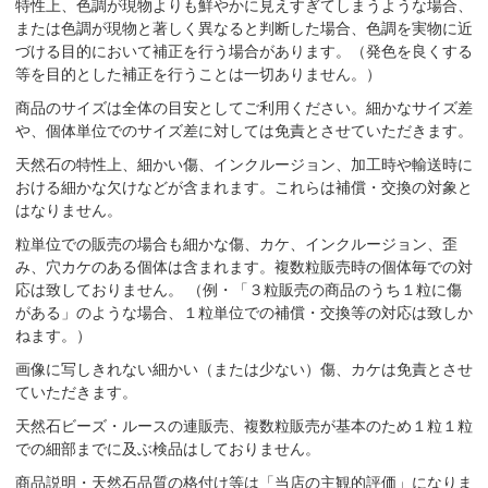
特性上、色調が現物よりも鮮やかに見えすぎてしまうような場合、
または色調が現物と著しく異なると判断した場合、色調を実物に近
づける目的において補正を行う場合があります。（発色を良くする
等を目的とした補正を行うことは一切ありません。）
商品のサイズは全体の目安としてご利用ください。細かなサイズ差
や、個体単位でのサイズ差に対しては免責とさせていただきます。
天然石の特性上、細かい傷、インクルージョン、加工時や輸送時に
おける細かな欠けなどが含まれます。これらは補償・交換の対象と
はなりません。
粒単位での販売の場合も細かな傷、カケ、インクルージョン、歪
み、穴カケのある個体は含まれます。複数粒販売時の個体毎での対
応は致しておりません。 （例・「３粒販売の商品のうち１粒に傷
がある」のような場合、１粒単位での補償・交換等の対応は致しか
ねます。）
画像に写しきれない細かい（または少ない）傷、カケは免責とさせ
ていただきます。
天然石ビーズ・ルースの連販売、複数粒販売が基本のため１粒１粒
での細部までに及ぶ検品はしておりません。
商品説明・天然石品質の格付け等は「当店の主観的評価」になりま