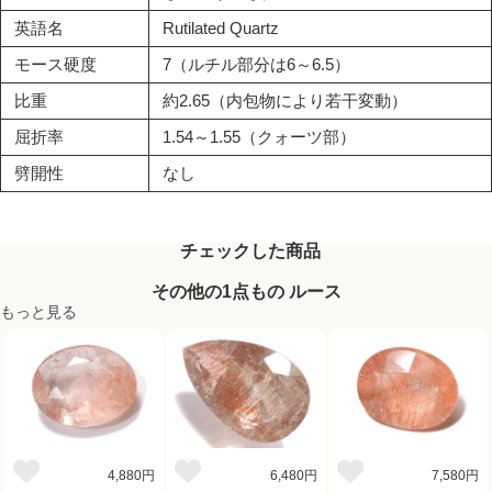
英語名
Rutilated Quartz
モース硬度
7（ルチル部分は6～6.5）
比重
約2.65（内包物により若干変動）
屈折率
1.54～1.55（クォーツ部）
劈開性
なし
チェックした商品
その他の1点もの ルース
もっと見る
4,880円
6,480円
7,580円