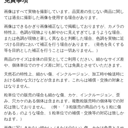
免責事項
画像はすべて実物を撮影しています。品質差の生じない商品に関し
ては過去に撮影した画像を使用する場合があります。
画像はできるかぎり画像補正なしで掲載しておりますが、カメラの
特性上、色調が現物よりも鮮やかに見えすぎてしまうような場合、
または色調が現物と著しく異なると判断した場合、色調を実物に近
づける目的において補正を行う場合があります。（発色を良くする
等を目的とした補正を行うことは一切ありません。）
商品のサイズは全体の目安としてご利用ください。細かなサイズ差
や、個体単位でのサイズ差に対しては免責とさせていただきます。
天然石の特性上、細かい傷、インクルージョン、加工時や輸送時に
おける細かな欠けなどが含まれます。これらは補償・交換の対象と
はなりません。
粒単位での販売の場合も細かな傷、カケ、インクルージョン、歪
み、穴カケのある個体は含まれます。複数粒販売時の個体毎での対
応は致しておりません。 （例・「３粒販売の商品のうち１粒に傷
がある」のような場合、１粒単位での補償・交換等の対応は致しか
ねます。）
画像に写しきれない細かい（または少ない）傷、カケは免責とさせ