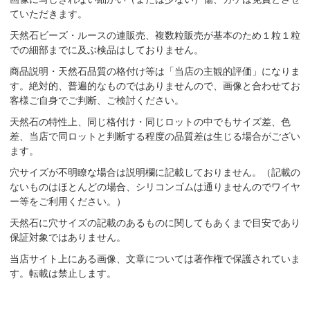
ていただきます。
天然石ビーズ・ルースの連販売、複数粒販売が基本のため１粒１粒
での細部までに及ぶ検品はしておりません。
商品説明・天然石品質の格付け等は「当店の主観的評価」になりま
す。絶対的、普遍的なものではありませんので、画像と合わせてお
客様ご自身でご判断、ご検討ください。
天然石の特性上、同じ格付け・同じロットの中でもサイズ差、色
差、当店で同ロットと判断する程度の品質差は生じる場合がござい
ます。
穴サイズが不明瞭な場合は説明欄に記載しておりません。（記載の
ないものはほとんどの場合、シリコンゴムは通りませんのでワイヤ
ー等をご利用ください。）
天然石に穴サイズの記載のあるものに関してもあくまで目安であり
保証対象ではありません。
当店サイト上にある画像、文章については著作権で保護されていま
す。転載は禁止します。