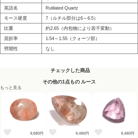
英語名
Rutilated Quartz
モース硬度
7（ルチル部分は6～6.5）
比重
約2.65（内包物により若干変動）
屈折率
1.54～1.55（クォーツ部）
劈開性
なし
チェックした商品
その他の1点もの ルース
もっと見る
9,680円
6,480円
6,480円