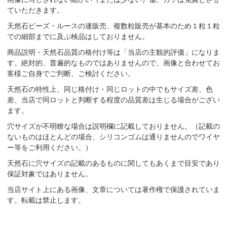
ていただきます。
天然石ビーズ・ルースの連販売、複数粒販売が基本のため１粒１粒
での細部までに及ぶ検品はしておりません。
商品説明・天然石品質の格付け等は「当店の主観的評価」になりま
す。絶対的、普遍的なものではありませんので、画像と合わせてお
客様ご自身でご判断、ご検討ください。
天然石の特性上、同じ格付け・同じロットの中でもサイズ差、色
差、当店で同ロットと判断する程度の品質差は生じる場合がござい
ます。
穴サイズが不明瞭な場合は説明欄に記載しておりません。（記載の
ないものはほとんどの場合、シリコンゴムは通りませんのでワイヤ
ー等をご利用ください。）
天然石に穴サイズの記載のあるものに関してもあくまで目安であり
保証対象ではありません。
当店サイト上にある画像、文章については著作権で保護されていま
す。転載は禁止します。