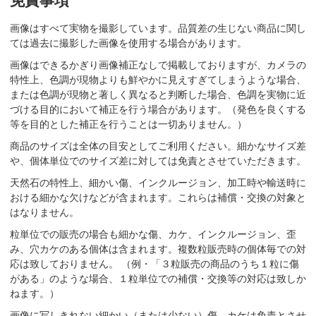
免責事項
画像はすべて実物を撮影しています。品質差の生じない商品に関し
ては過去に撮影した画像を使用する場合があります。
画像はできるかぎり画像補正なしで掲載しておりますが、カメラの
特性上、色調が現物よりも鮮やかに見えすぎてしまうような場合、
または色調が現物と著しく異なると判断した場合、色調を実物に近
づける目的において補正を行う場合があります。（発色を良くする
等を目的とした補正を行うことは一切ありません。）
商品のサイズは全体の目安としてご利用ください。細かなサイズ差
や、個体単位でのサイズ差に対しては免責とさせていただきます。
天然石の特性上、細かい傷、インクルージョン、加工時や輸送時に
おける細かな欠けなどが含まれます。これらは補償・交換の対象と
はなりません。
粒単位での販売の場合も細かな傷、カケ、インクルージョン、歪
み、穴カケのある個体は含まれます。複数粒販売時の個体毎での対
応は致しておりません。 （例・「３粒販売の商品のうち１粒に傷
がある」のような場合、１粒単位での補償・交換等の対応は致しか
ねます。）
画像に写しきれない細かい（または少ない）傷、カケは免責とさせ