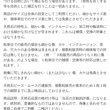
づける目的において補正を行う場合があります。（発色を良くする
等を目的とした補正を行うことは一切ありません。）
商品のサイズは全体の目安としてご利用ください。細かなサイズ差
や、個体単位でのサイズ差に対しては免責とさせていただきます。
天然石の特性上、細かい傷、インクルージョン、加工時や輸送時に
おける細かな欠けなどが含まれます。これらは補償・交換の対象と
はなりません。
粒単位での販売の場合も細かな傷、カケ、インクルージョン、歪
み、穴カケのある個体は含まれます。複数粒販売時の個体毎での対
応は致しておりません。 （例・「３粒販売の商品のうち１粒に傷
がある」のような場合、１粒単位での補償・交換等の対応は致しか
ねます。）
画像に写しきれない細かい（または少ない）傷、カケは免責とさせ
ていただきます。
天然石ビーズ・ルースの連販売、複数粒販売が基本のため１粒１粒
での細部までに及ぶ検品はしておりません。
商品説明・天然石品質の格付け等は「当店の主観的評価」になりま
す。絶対的、普遍的なものではありませんので、画像と合わせてお
客様ご自身でご判断、ご検討ください。