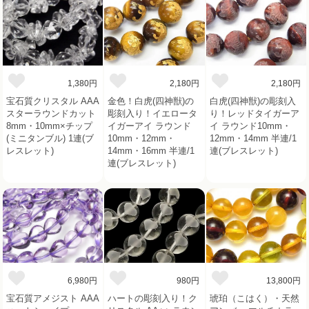
1,380円
2,180円
2,180円
宝石質クリスタル AAA
金色！白虎(四神獣)の
白虎(四神獣)の彫刻入
スターラウンドカット
彫刻入り！イエロータ
り！レッドタイガーア
8mm・10mm×チップ
イガーアイ ラウンド
イ ラウンド10mm・
(ミニタンブル) 1連(ブ
10mm・12mm・
12mm・14mm 半連/1
レスレット)
14mm・16mm 半連/1
連(ブレスレット)
連(ブレスレット)
6,980円
980円
13,800円
宝石質アメジスト AAA
ハートの彫刻入り！ク
琥珀（こはく）・天然