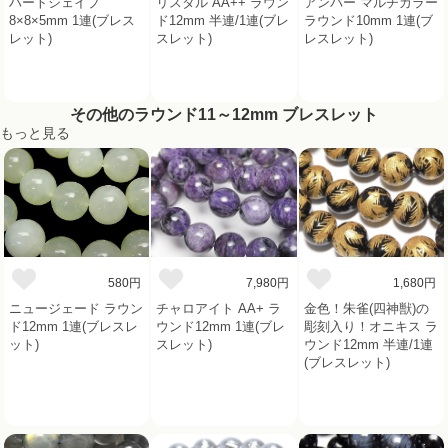
ハートシェイプ
リスタル AA++ ラウン
アンバー マルチカラー
8×8×5mm 1連(ブレス
ド12mm 半連/1連(ブレ
ラウンド10mm 1連(ブ
レット)
スレット)
レスレット)
その他のラウンド11～12mm ブレスレット
もっと見る
580円
7,980円
1,680円
ニュージェード ラウン
チャロアイト AA+ ラ
金色！朱雀(四神獣)の
ド12mm 1連(ブレスレ
ウンド12mm 1連(ブレ
彫刻入り！オニキス ラ
ット)
スレット)
ウンド12mm 半連/1連
(ブレスレット)