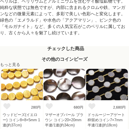
ベリルは、ベリリウムとアルミニウムを含むケイ酸塩鉱物です。
純粋な状態では無色ですが、内部に含まれるクロムや鉄、マンガ
ンなどの微量元素によって、多彩で美しい色彩へと変化します。
緑色の「エメラルド」や水色の「アクアマリン」、ピンク色の
「モルガナイト」など、多くの人気宝石がこのベリルに属してお
り、古くから人々を魅了し続けています。
チェックした商品
その他のコインビーズ
もっと見る
280円
680円
2,680円
ウッドビーズ(イエロ
マザーオブパール ブラ
ドゥルージーアゲート
ー) コイン8×8×5mm 1
ウン コイン20×20mm
枠留めコイン7×7mm
連(約37cm)
半連/1連(約34cm)
半連/1連(約18cm)