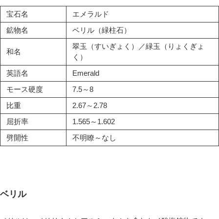
宝石名
エメラルド
鉱物名
ベリル（緑柱石）
翠玉（すいぎょく）／緑玉（りょくぎょ
和名
く）
英語名
Emerald
モース硬度
7.5～8
比重
2.67～2.78
屈折率
1.565～1.602
劈開性
不明瞭～なし
ベリル