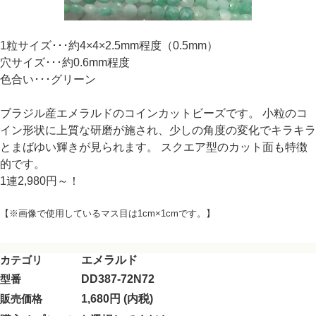
1粒サイズ･･･約4×4×2.5mm程度（0.5mm）
穴サイズ･･･約0.6mm程度
色合い･･･グリーン
ブラジル産エメラルドのコインカットビーズです。 小粒のコ
イン形状に上質な研磨が施され、少しの角度の変化でキラキラ
とまばゆい輝きが見られます。 スクエア型のカット面も特徴
的です。
1連2,980円～！
【※画像で使用しているマス目は1cm×1cmです。】
カテゴリ
エメラルド
型番
DD387-72N72
販売価格
1,680円 (内税)