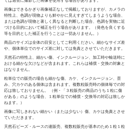
ては過去に撮影した画像を使用する場合があります。
画像はできるかぎり画像補正なしで掲載しておりますが、カメラの
特性上、色調が現物よりも鮮やかに見えすぎてしまうような場合、
または色調が現物と著しく異なると判断した場合、色調を実物に近
づける目的において補正を行う場合があります。（発色を良くする
等を目的とした補正を行うことは一切ありません。）
商品のサイズは全体の目安としてご利用ください。細かなサイズ差
や、個体単位でのサイズ差に対しては免責とさせていただきます。
天然石の特性上、細かい傷、インクルージョン、加工時や輸送時に
おける細かな欠けなどが含まれます。これらは補償・交換の対象と
はなりません。
粒単位での販売の場合も細かな傷、カケ、インクルージョン、歪
み、穴カケのある個体は含まれます。複数粒販売時の個体毎での対
応は致しておりません。 （例・「３粒販売の商品のうち１粒に傷
がある」のような場合、１粒単位での補償・交換等の対応は致しか
ねます。）
画像に写しきれない細かい（または少ない）傷、カケは免責とさせ
ていただきます。
天然石ビーズ・ルースの連販売、複数粒販売が基本のため１粒１粒