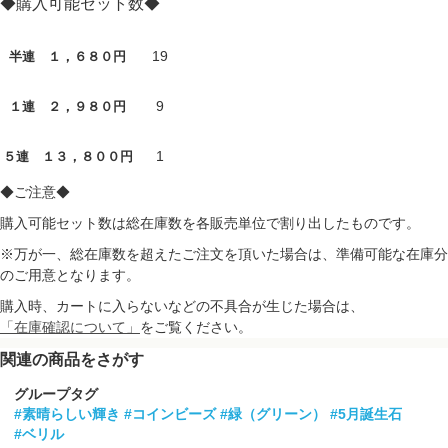
◆購入可能セット数◆
19
半連 １，６８０円
9
１連 ２，９８０円
1
５連 １３，８００円
◆ご注意◆
購入可能セット数は総在庫数を各販売単位で割り出したものです。
※万が一、総在庫数を超えたご注文を頂いた場合は、準備可能な在庫分
のご用意となります。
購入時、カートに入らないなどの不具合が生じた場合は、
「在庫確認について」
をご覧ください。
関連の商品をさがす
グループタグ
#素晴らしい輝き
#コインビーズ
#緑（グリーン）
#5月誕生石
#ベリル