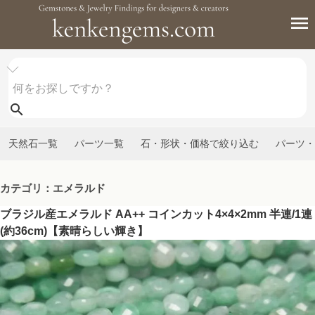
天然石一覧
パーツ一覧
石・形状・価格で絞り込む
パーツ・
カテゴリ：エメラルド
ブラジル産エメラルド AA++ コインカット4×4×2mm 半連/1連
(約36cm)【素晴らしい輝き】