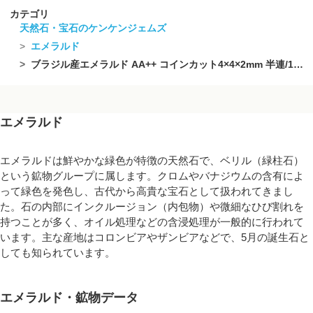
カテゴリ
天然石・宝石のケンケンジェムズ
エメラルド
ブラジル産エメラルド AA++ コインカット4×4×2mm 半連/1連(約36cm)【素晴らしい輝き】
エメラルド
エメラルドは鮮やかな緑色が特徴の天然石で、ベリル（緑柱石）
という鉱物グループに属します。クロムやバナジウムの含有によ
って緑色を発色し、古代から高貴な宝石として扱われてきまし
た。石の内部にインクルージョン（内包物）や微細なひび割れを
持つことが多く、オイル処理などの含浸処理が一般的に行われて
います。主な産地はコロンビアやザンビアなどで、5月の誕生石と
しても知られています。
エメラルド・鉱物データ