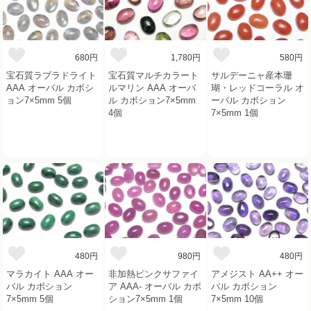
680円
1,780円
580円
宝石質ラブラドライト
宝石質マルチカラート
サルデーニャ産本珊
AAA オーバル カボシ
ルマリン AAA オーバ
瑚・レッドコーラル オ
ョン7×5mm 5個
ル カボション7×5mm
ーバル カボション
4個
7×5mm 1個
480円
980円
480円
マラカイト AAA オー
非加熱ピンクサファイ
アメジスト AA++ オー
バル カボション
ア AAA- オーバル カボ
バル カボション
7×5mm 5個
ション7×5mm 1個
7×5mm 10個