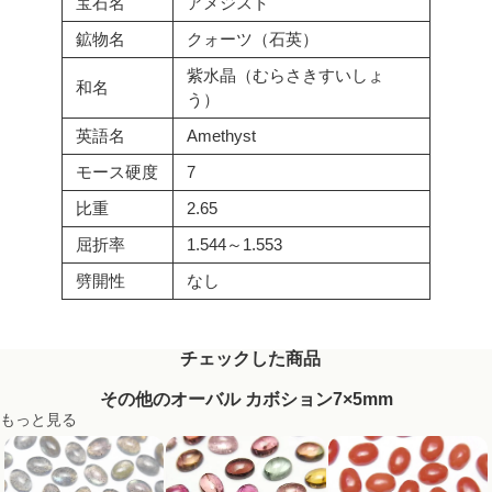
宝石名
アメジスト
鉱物名
クォーツ（石英）
紫水晶（むらさきすいしょ
和名
う）
英語名
Amethyst
モース硬度
7
比重
2.65
屈折率
1.544～1.553
劈開性
なし
チェックした商品
その他のオーバル カボション7×5mm
もっと見る