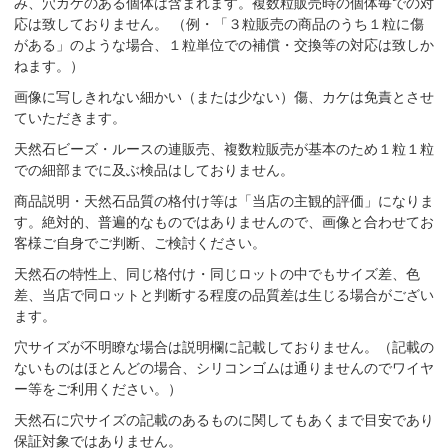
み、穴カケのある個体は含まれます。複数粒販売時の個体毎での対
応は致しておりません。 （例・「３粒販売の商品のうち１粒に傷
がある」のような場合、１粒単位での補償・交換等の対応は致しか
ねます。）
画像に写しきれない細かい（または少ない）傷、カケは免責とさせ
ていただきます。
天然石ビーズ・ルースの連販売、複数粒販売が基本のため１粒１粒
での細部までに及ぶ検品はしておりません。
商品説明・天然石品質の格付け等は「当店の主観的評価」になりま
す。絶対的、普遍的なものではありませんので、画像と合わせてお
客様ご自身でご判断、ご検討ください。
天然石の特性上、同じ格付け・同じロットの中でもサイズ差、色
差、当店で同ロットと判断する程度の品質差は生じる場合がござい
ます。
穴サイズが不明瞭な場合は説明欄に記載しておりません。（記載の
ないものはほとんどの場合、シリコンゴムは通りませんのでワイヤ
ー等をご利用ください。）
天然石に穴サイズの記載のあるものに関してもあくまで目安であり
保証対象ではありません。