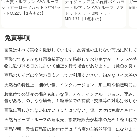
宝石質トルマリン AAA ルース
ナイジェリア産宝石質バイカラ
ガー
シュガーローフカット 2粒セッ
ートルマリン AAA ルース ファ
5個
ト NO.229【1点もの】
セットカット 3粒セット
NO.131【1点もの】
免責事項
画像はすべて実物を撮影しています。品質差の生じない商品に関して
画像はできるかぎり画像補正なしで掲載しておりますが、カメラの特
物に近づける目的において補正を行う場合があります。（発色を良く
商品のサイズは全体の目安としてご利用ください。細かなサイズ差や
天然石の特性上、細かい傷、インクルージョン、加工時や輸送時にお
粒単位での販売の場合も細かな傷、カケ、インクルージョン、歪み、
傷がある」のような場合、１粒単位での補償・交換等の対応は致しか
画像に写しきれない細かい（または少ない）傷、カケは免責とさせて
天然石ビーズ・ルースの連販売、複数粒販売が基本のため１粒１粒で
商品説明・天然石品質の格付け等は「当店の主観的評価」になりま