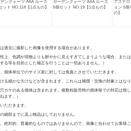
デンクォーツ AAA ルース
ガーデンクォーツ AAA ルース
アステロ
セット NO.118【1点もの】
5個セット NO.19【1点もの】
ョン 5個
の】
は過去に撮影した画像を使用する場合があります。
性上、色調が現物よりも鮮やかに見えすぎてしまうような場合、または
する等を目的とした補正を行うことは一切ありません。）
、個体単位でのサイズ差に対しては免責とさせていただきます。
ける細かな欠けなどが含まれます。これらは補償・交換の対象とはなり
穴カケのある個体は含まれます。複数粒販売時の個体毎での対応は致し
ねます。）
いただきます。
の細部までに及ぶ検品はしておりません。
す。絶対的、普遍的なものではありませんので、画像と合わせてお客様ご