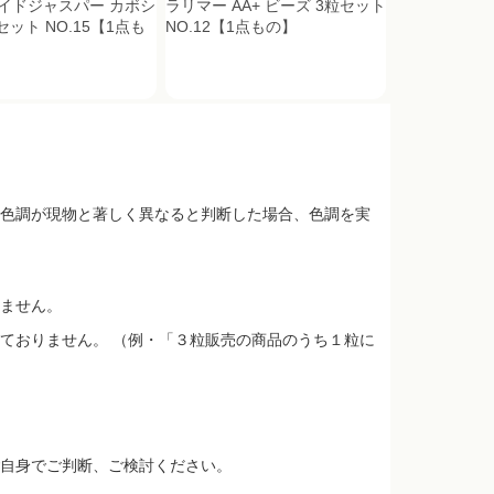
イドジャスパー カボシ
ラリマー AA+ ビーズ 3粒セット
セット NO.15【1点も
NO.12【1点もの】
色調が現物と著しく異なると判断した場合、色調を実
ません。
ておりません。 （例・「３粒販売の商品のうち１粒に
自身でご判断、ご検討ください。