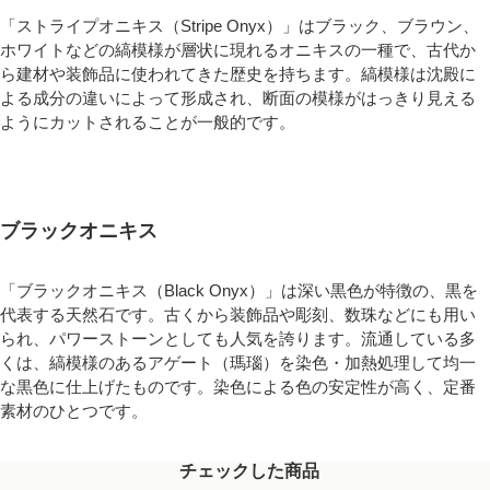
「ストライプオニキス（Stripe Onyx）」はブラック、ブラウン、
ホワイトなどの縞模様が層状に現れるオニキスの一種で、古代か
ら建材や装飾品に使われてきた歴史を持ちます。縞模様は沈殿に
よる成分の違いによって形成され、断面の模様がはっきり見える
ようにカットされることが一般的です。
ブラックオニキス
「ブラックオニキス（Black Onyx）」は深い黒色が特徴の、黒を
代表する天然石です。古くから装飾品や彫刻、数珠などにも用い
られ、パワーストーンとしても人気を誇ります。流通している多
くは、縞模様のあるアゲート（瑪瑙）を染色・加熱処理して均一
な黒色に仕上げたものです。染色による色の安定性が高く、定番
素材のひとつです。
チェックした商品