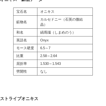
宝石名
オニキス
カルセドニー（石英の微結
鉱物名
晶）
和名
縞瑪瑙（しまめのう）
英語名
Onyx
モース硬度
6.5～7
比重
2.58～2.64
屈折率
1.530～1.543
劈開性
なし
ストライプオニキス