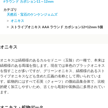
#ラウンド カボション11～12mm
カテゴリ
天然石・宝石のケンケンジェムズ
オニキス
ストライプオニキス AAA ラウンド カボション12×12mm 5個
オニキス
オニキスは縞模様のあるカルセドニー（玉髄）の一種で、本来は
縞模様のある瑪瑙を指します。現在では単色のブラックオニキス
を指すことが多いですが、グリーンオニキス、縞模様のあるスト
ライプオニキスなども含めた広義の名称として用いられていま
す。鉱物的にはすべて石英（クォーツ）の微結晶集合体で、比較
的硬く加工しやすいため、古くから彫刻や装飾品に多用されてい
ます。
オニキス・鉱物データ