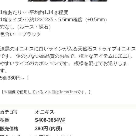
1粒あたり･･･平均約1.14ｇ程度
1粒サイズ･･･約12×12×5～5.5mm程度（±0.5mm）
穴なし（ルース・裸石）
色合い･･･ブラック
漆黒のオニキスに白いラインが入る天然石ストライプオニキス
です。 傷の少ない高品質のお品で、様々なアイテムに加工し
やすいサイズのカボションです。 模様を混ぜてお送りしま
す。
5個380円～！
【※画像で使用しているマス目は1cm×1cmです。】
カテゴリ
オニキス
型番
S406-3854V#
販売価格
380円 (内税)