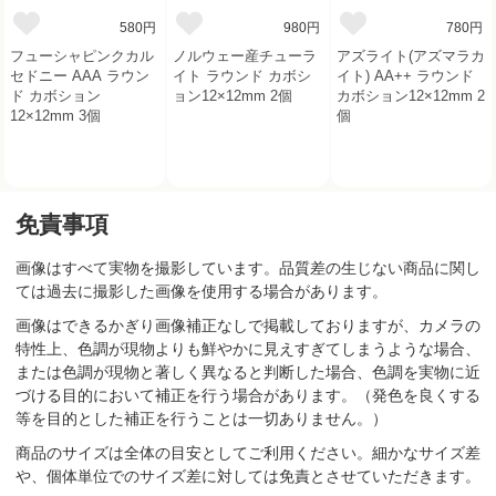
580円
980円
780円
フューシャピンクカル
ノルウェー産チューラ
アズライト(アズマラカ
セドニー AAA ラウン
イト ラウンド カボシ
イト) AA++ ラウンド
ド カボション
ョン12×12mm 2個
カボション12×12mm 2
12×12mm 3個
個
免責事項
画像はすべて実物を撮影しています。品質差の生じない商品に関し
ては過去に撮影した画像を使用する場合があります。
画像はできるかぎり画像補正なしで掲載しておりますが、カメラの
特性上、色調が現物よりも鮮やかに見えすぎてしまうような場合、
または色調が現物と著しく異なると判断した場合、色調を実物に近
づける目的において補正を行う場合があります。（発色を良くする
等を目的とした補正を行うことは一切ありません。）
商品のサイズは全体の目安としてご利用ください。細かなサイズ差
や、個体単位でのサイズ差に対しては免責とさせていただきます。