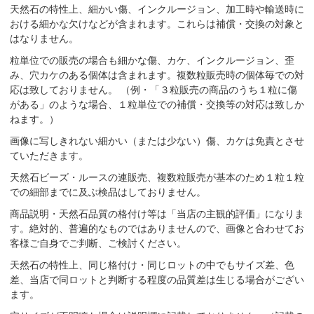
天然石の特性上、細かい傷、インクルージョン、加工時や輸送時に
おける細かな欠けなどが含まれます。これらは補償・交換の対象と
はなりません。
粒単位での販売の場合も細かな傷、カケ、インクルージョン、歪
み、穴カケのある個体は含まれます。複数粒販売時の個体毎での対
応は致しておりません。 （例・「３粒販売の商品のうち１粒に傷
がある」のような場合、１粒単位での補償・交換等の対応は致しか
ねます。）
画像に写しきれない細かい（または少ない）傷、カケは免責とさせ
ていただきます。
天然石ビーズ・ルースの連販売、複数粒販売が基本のため１粒１粒
での細部までに及ぶ検品はしておりません。
商品説明・天然石品質の格付け等は「当店の主観的評価」になりま
す。絶対的、普遍的なものではありませんので、画像と合わせてお
客様ご自身でご判断、ご検討ください。
天然石の特性上、同じ格付け・同じロットの中でもサイズ差、色
差、当店で同ロットと判断する程度の品質差は生じる場合がござい
ます。