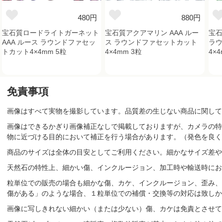
480円
880円
宝石質ロードライトガーネット
宝石質アクアマリン AAA ルー
宝石
AAA ルース ラウンドファセッ
ス ラウンドファセットカット
ラ
トカット4×4mm 5粒
4×4mm 3粒
4×
免責事項
画像はすべて実物を撮影しています。品質差の生じない商品に関して
画像はできるかぎり画像補正なしで掲載しておりますが、カメラの特
物に近づける目的において補正を行う場合があります。（発色を良く
商品のサイズは全体の目安としてご利用ください。細かなサイズ差や
天然石の特性上、細かい傷、インクルージョン、加工時や輸送時にお
粒単位での販売の場合も細かな傷、カケ、インクルージョン、歪み、
傷がある」のような場合、１粒単位での補償・交換等の対応は致しか
画像に写しきれない細かい（または少ない）傷、カケは免責とさせて