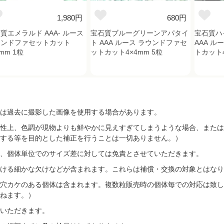
1,980円
680円
質エメラルド AAA- ルース
宝石質ブルーグリーンアパタイ
宝石質ハ
ウンドファセットカット
ト AAA ルース ラウンドファセ
AAA 
4mm 1粒
ットカット4×4mm 5粒
トカット4
は過去に撮影した画像を使用する場合があります。
性上、色調が現物よりも鮮やかに見えすぎてしまうような場合、または
する等を目的とした補正を行うことは一切ありません。）
、個体単位でのサイズ差に対しては免責とさせていただきます。
ける細かな欠けなどが含まれます。これらは補償・交換の対象とはなり
穴カケのある個体は含まれます。複数粒販売時の個体毎での対応は致し
ねます。）
いただきます。