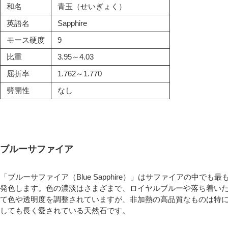
和名
青玉（せいぎょく）
英語名
Sapphire
モース硬度
9
比重
3.95～4.03
屈折率
1.762～1.770
劈開性
なし
ブルーサファイア
「ブルーサファイア（Blue Sapphire）」はサファイアの中
発色します。色の濃淡はさまざまで、ロイヤルブルーや落ち着い
て色や透明度を調整されていますが、非加熱の高品質なものは特
しても長く愛されている天然石です。