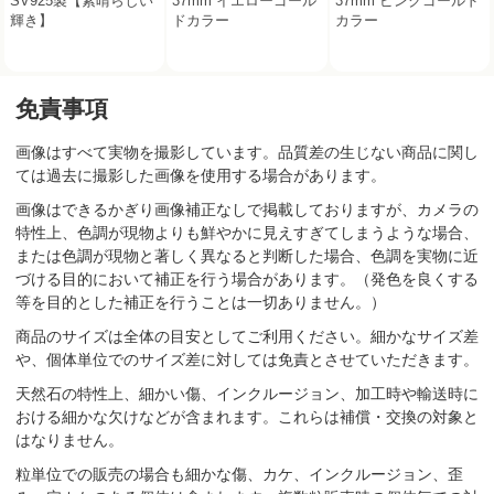
SV925製【素晴らしい
37mm イエローゴール
37mm ピンクゴールド
輝き】
ドカラー
カラー
免責事項
画像はすべて実物を撮影しています。品質差の生じない商品に関し
ては過去に撮影した画像を使用する場合があります。
画像はできるかぎり画像補正なしで掲載しておりますが、カメラの
特性上、色調が現物よりも鮮やかに見えすぎてしまうような場合、
または色調が現物と著しく異なると判断した場合、色調を実物に近
づける目的において補正を行う場合があります。（発色を良くする
等を目的とした補正を行うことは一切ありません。）
商品のサイズは全体の目安としてご利用ください。細かなサイズ差
や、個体単位でのサイズ差に対しては免責とさせていただきます。
天然石の特性上、細かい傷、インクルージョン、加工時や輸送時に
おける細かな欠けなどが含まれます。これらは補償・交換の対象と
はなりません。
粒単位での販売の場合も細かな傷、カケ、インクルージョン、歪