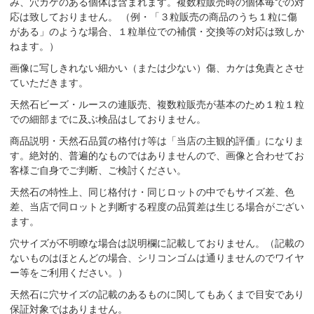
み、穴カケのある個体は含まれます。複数粒販売時の個体毎での対
応は致しておりません。 （例・「３粒販売の商品のうち１粒に傷
がある」のような場合、１粒単位での補償・交換等の対応は致しか
ねます。）
画像に写しきれない細かい（または少ない）傷、カケは免責とさせ
ていただきます。
天然石ビーズ・ルースの連販売、複数粒販売が基本のため１粒１粒
での細部までに及ぶ検品はしておりません。
商品説明・天然石品質の格付け等は「当店の主観的評価」になりま
す。絶対的、普遍的なものではありませんので、画像と合わせてお
客様ご自身でご判断、ご検討ください。
天然石の特性上、同じ格付け・同じロットの中でもサイズ差、色
差、当店で同ロットと判断する程度の品質差は生じる場合がござい
ます。
穴サイズが不明瞭な場合は説明欄に記載しておりません。（記載の
ないものはほとんどの場合、シリコンゴムは通りませんのでワイヤ
ー等をご利用ください。）
天然石に穴サイズの記載のあるものに関してもあくまで目安であり
保証対象ではありません。