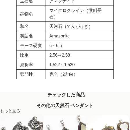
宝石名
アマゾナイト
マイクロクライン（微斜長
鉱物名
石）
和名
天河石（てんがせき）
英語名
Amazonite
モース硬度
6～6.5
比重
2.56～2.58
屈折率
1.522～1.530
劈開性
完全（2方向）
チェックした商品
その他の天然石 ペンダント
もっと見る