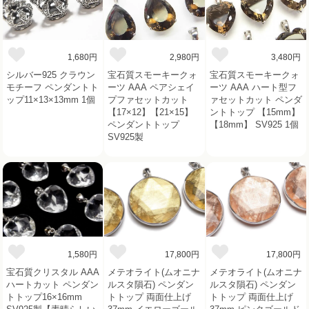
1,680円
2,980円
3,480円
シルバー925 クラウン
宝石質スモーキークォ
宝石質スモーキークォ
モチーフ ペンダントト
ーツ AAA ペアシェイ
ーツ AAA ハート型フ
ップ11×13×13mm 1個
プファセットカット
ァセットカット ペンダ
【17×12】【21×15】
ントトップ 【15mm】
ペンダントトップ
【18mm】 SV925 1個
SV925製
1,580円
17,800円
17,800円
宝石質クリスタル AAA
メテオライト(ムオニナ
メテオライト(ムオニナ
ハートカット ペンダン
ルスタ隕石) ペンダン
ルスタ隕石) ペンダン
トトップ16×16mm
トトップ 両面仕上げ
トトップ 両面仕上げ