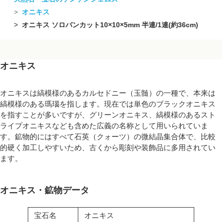
オニキス
オニキス ソロバンカット10×10×5mm 半連/1連(約36cm)
オニキス
オニキスは縞模様のあるカルセドニー（玉髄）の一種で、本来は
縞模様のある瑪瑙を指します。現在では単色のブラックオニキス
を指すことが多いですが、グリーンオニキス、縞模様のあるスト
ライプオニキスなども含めた広義の名称として用いられていま
す。鉱物的にはすべて石英（クォーツ）の微結晶集合体で、比較
的硬く加工しやすいため、古くから彫刻や装飾品に多用されてい
ます。
オニキス・鉱物データ
宝石名
オニキス