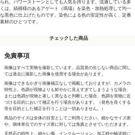
られ、パワーストーンとしても人気を誇ります。流通している多
くは、縞模様のあるアゲート（瑪瑙）を染色・加熱処理して均一
な黒色に仕上げたものです。染色による色の安定性が高く、定番
素材のひとつです。
チェックした商品
免責事項
画像はすべて実物を撮影しています。品質差の生じない商品に関し
ては過去に撮影した画像を使用する場合があります。
画像はできるかぎり画像補正なしで掲載しておりますが、カメラの
特性上、色調が現物よりも鮮やかに見えすぎてしまうような場合、
または色調が現物と著しく異なると判断した場合、色調を実物に近
づける目的において補正を行う場合があります。（発色を良くする
等を目的とした補正を行うことは一切ありません。）
商品のサイズは全体の目安としてご利用ください。細かなサイズ差
や、個体単位でのサイズ差に対しては免責とさせていただきます。
天然石の特性上、細かい傷、インクルージョン、加工時や輸送時に