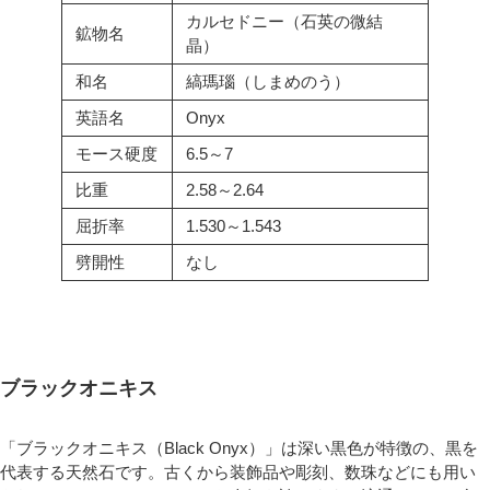
カルセドニー（石英の微結
鉱物名
晶）
和名
縞瑪瑙（しまめのう）
英語名
Onyx
モース硬度
6.5～7
比重
2.58～2.64
屈折率
1.530～1.543
劈開性
なし
ブラックオニキス
「ブラックオニキス（Black Onyx）」は深い黒色が特徴の、黒を
代表する天然石です。古くから装飾品や彫刻、数珠などにも用い