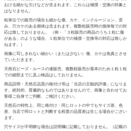
おける細かな欠けなどが含まれます。これらは補償・交換の対象と
はなりません。
粒単位での販売の場合も細かな傷、カケ、インクルージョン、歪
み、穴カケのある個体は含まれます。複数粒販売時の個体毎での対
応は致しておりません。 （例・「３粒販売の商品のうち１粒に傷
がある」のような場合、１粒単位での補償・交換等の対応は致しか
ねます。）
画像に写しきれない細かい（または少ない）傷、カケは免責とさせ
ていただきます。
天然石ビーズ・ルースの連販売、複数粒販売が基本のため１粒１粒
での細部までに及ぶ検品はしておりません。
商品説明・天然石品質の格付け等は「当店の主観的評価」になりま
す。絶対的、普遍的なものではありませんので、画像と合わせてお
客様ご自身でご判断、ご検討ください。
天然石の特性上、同じ格付け・同じロットの中でもサイズ差、色
差、当店で同ロットと判断する程度の品質差は生じる場合がござい
ます。
穴サイズが不明瞭な場合は説明欄に記載しておりません。（記載の