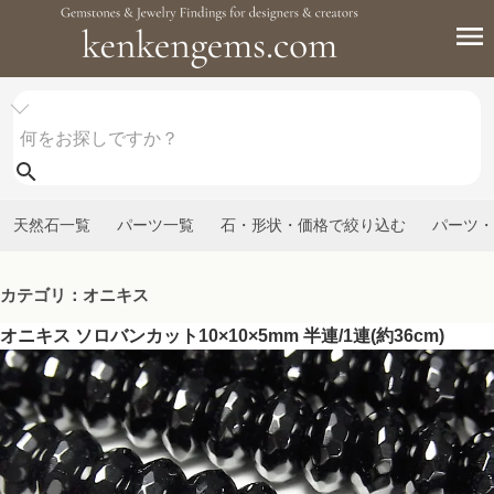
天然石一覧
パーツ一覧
石・形状・価格で絞り込む
パーツ・
カテゴリ：オニキス
オニキス ソロバンカット10×10×5mm 半連/1連(約36cm)