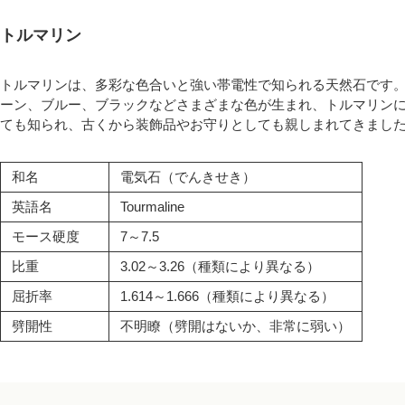
トルマリン
トルマリンは、多彩な色合いと強い帯電性で知られる天然石です
ーン、ブルー、ブラックなどさまざまな色が生まれ、トルマリンに
ても知られ、古くから装飾品やお守りとしても親しまれてきまし
和名
電気石（でんきせき）
英語名
Tourmaline
モース硬度
7～7.5
比重
3.02～3.26（種類により異なる）
屈折率
1.614～1.666（種類により異なる）
劈開性
不明瞭（劈開はないか、非常に弱い）