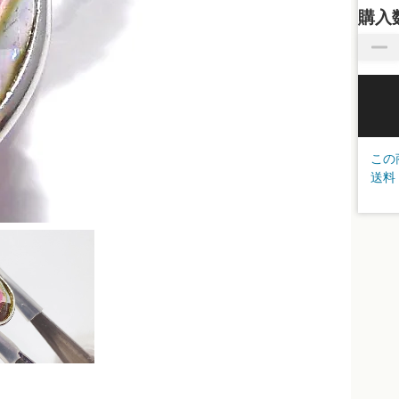
購入
この
送料