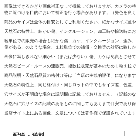
画像はできるかぎり画像補正なしで掲載しておりますが、カメラの特
物に近づける目的において補正を行う場合があります。（発色を良く
商品のサイズは全体の目安としてご利用ください。細かなサイズ差や
天然石の特性上、細かい傷、インクルージョン、加工時や輸送時にお
粒単位での販売の場合も細かな傷、カケ、インクルージョン、歪み、
傷がある」のような場合、１粒単位での補償・交換等の対応は致しか
画像に写しきれない細かい（または少ない）傷、カケは免責とさせて
天然石ビーズ・ルースの連販売、複数粒販売が基本のため１粒１粒で
商品説明・天然石品質の格付け等は「当店の主観的評価」になりま
天然石の特性上、同じ格付け・同じロットの中でもサイズ差、色差、
穴サイズが不明瞭な場合は説明欄に記載しておりません。（記載のな
天然石に穴サイズの記載のあるものに関してもあくまで目安であり保
当店サイト上にある画像、文章については著作権で保護されています
配送・送料