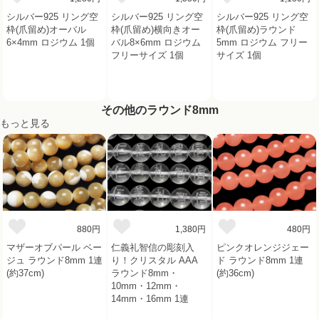
シルバー925 リング空
シルバー925 リング空
シルバー925 リング空
枠(爪留め)オーバル
枠(爪留め)横向きオー
枠(爪留め)ラウンド
6×4mm ロジウム 1個
バル8×6mm ロジウム
5mm ロジウム フリー
フリーサイズ 1個
サイズ 1個
その他のラウンド8mm
もっと見る
880円
1,380円
480円
マザーオブパール ベー
仁義礼智信の彫刻入
ピンクオレンジジェー
ジュ ラウンド8mm 1連
り！クリスタル AAA
ド ラウンド8mm 1連
(約37cm)
ラウンド8mm・
(約36cm)
10mm・12mm・
14mm・16mm 1連