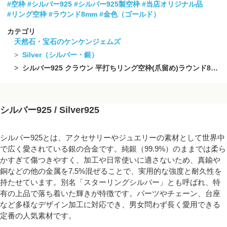
#空枠
#シルバー925
#シルバー925製空枠
#当店オリジナル品
#リング空枠
#ラウンド8mm
#金色（ゴールド）
カテゴリ
天然石・宝石のケンケンジェムズ
Silver（シルバー・銀）
シルバー925 クラウン 平打ちリング空枠(爪留め)ラウンド8mm 18KGP 1個
シルバー925 / Silver925
シルバー925とは、アクセサリーやジュエリーの素材として世界中
で広く愛されている銀の合金です。純銀（99.9%）のままでは柔ら
かすぎて傷つきやすく、加工や日常使いに適さないため、真鍮や
銅などの他の金属を7.5%混ぜることで、実用的な強度と耐久性を
持たせています。別名「スターリングシルバー」とも呼ばれ、特
有の上品で落ち着いた輝きが特徴です。パーツやチェーン、台座
など多様なデザイン加工に対応でき、男女問わず長く愛用できる
定番の人気素材です。