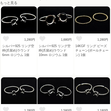
もっと見る
1,280円
1,680円
1,280円
シルバー925 リング空
シルバー925 リング空
14KGF リング ビーズ
枠(爪留め)ラウンド
枠(爪留め)ラウンド
チェーン(ボールチェー
6mm ロジウム 1個
10mm ロジウム 1個
ン) 1個
1,280円
1,580円
1,180円