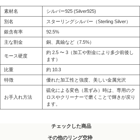
素材名
シルバー925 (Silver925)
別名
スターリングシルバー（Sterling Silver）
銀含有率
92.5%
主な割金
銅、真鍮など（7.5%）
約 2.5 〜 3（加工や割金により多少前後し
モース硬度
ます）
比重
約 10.3
特徴
優れた加工性と強度、美しい金属光沢
硫化による変色（黒ずみ）時は、専用のク
お手入れ方法
ロスやクリーナーで磨くことで輝きが戻り
ます。
チェックした商品
その他のリング空枠