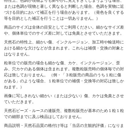
特性上、色調が現物よりも鮮やかに見えすぎてしまうような場合、
または色調が現物と著しく異なると判断した場合、色調を実物に近
づける目的において補正を行う場合があります。（発色を良くする
等を目的とした補正を行うことは一切ありません。）
商品のサイズは全体の目安としてご利用ください。細かなサイズ差
や、個体単位でのサイズ差に対しては免責とさせていただきます。
天然石の特性上、細かい傷、インクルージョン、加工時や輸送時に
おける細かな欠けなどが含まれます。これらは補償・交換の対象と
はなりません。
粒単位での販売の場合も細かな傷、カケ、インクルージョン、歪
み、穴カケのある個体は含まれます。複数粒販売時の個体毎での対
応は致しておりません。 （例・「３粒販売の商品のうち１粒に傷
がある」のような場合、１粒単位での補償・交換等の対応は致しか
ねます。）
画像に写しきれない細かい（または少ない）傷、カケは免責とさせ
ていただきます。
天然石ビーズ・ルースの連販売、複数粒販売が基本のため１粒１粒
での細部までに及ぶ検品はしておりません。
商品説明・天然石品質の格付け等は「当店の主観的評価」になりま