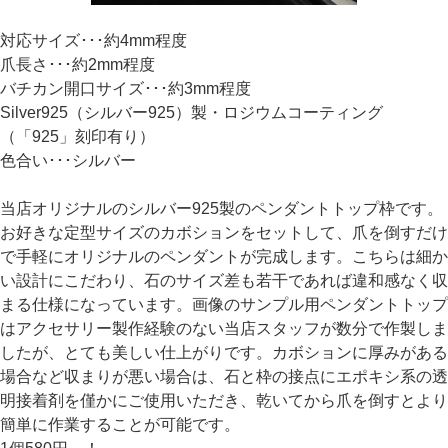
対応サイズ･･･約4mm程度
爪長さ･･･約2mm程度
バチカン開口サイズ･･･約3mm程度
Silver925（シルバー925）製・ロジウムコーティング
（「925」刻印有り）
色合い･･･シルバー
当店オリジナルのシルバー925製のペンダントトップ枠です。
お好きな定型サイズのカボションをセットして、爪を倒すだけ
で手軽にオリジナルのペンダントが完成します。こちらは細か
い設計にこだわり、石のサイズ差も若干であれば違和感なく収
まる仕様になっています。画像のサンプル用ペンダントトップ
はアクセサリー製作経験のない当店スタッフが数分で作製しま
したが、とても美しい仕上がりです。カボションに厚みがある
場合など収まりが悪い場合は、石と枠の接点にエポキシ系の透
明接着剤を僅かにご使用いただき、乾いてから爪を倒すとより
簡単に作業することが可能です。