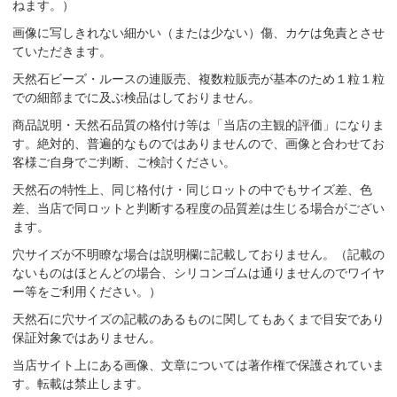
ねます。）
画像に写しきれない細かい（または少ない）傷、カケは免責とさせ
ていただきます。
天然石ビーズ・ルースの連販売、複数粒販売が基本のため１粒１粒
での細部までに及ぶ検品はしておりません。
商品説明・天然石品質の格付け等は「当店の主観的評価」になりま
す。絶対的、普遍的なものではありませんので、画像と合わせてお
客様ご自身でご判断、ご検討ください。
天然石の特性上、同じ格付け・同じロットの中でもサイズ差、色
差、当店で同ロットと判断する程度の品質差は生じる場合がござい
ます。
穴サイズが不明瞭な場合は説明欄に記載しておりません。（記載の
ないものはほとんどの場合、シリコンゴムは通りませんのでワイヤ
ー等をご利用ください。）
天然石に穴サイズの記載のあるものに関してもあくまで目安であり
保証対象ではありません。
当店サイト上にある画像、文章については著作権で保護されていま
す。転載は禁止します。