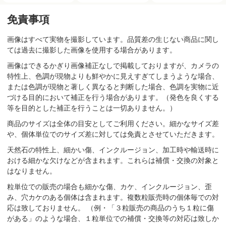
免責事項
画像はすべて実物を撮影しています。品質差の生じない商品に関し
ては過去に撮影した画像を使用する場合があります。
画像はできるかぎり画像補正なしで掲載しておりますが、カメラの
特性上、色調が現物よりも鮮やかに見えすぎてしまうような場合、
または色調が現物と著しく異なると判断した場合、色調を実物に近
づける目的において補正を行う場合があります。（発色を良くする
等を目的とした補正を行うことは一切ありません。）
商品のサイズは全体の目安としてご利用ください。細かなサイズ差
や、個体単位でのサイズ差に対しては免責とさせていただきます。
天然石の特性上、細かい傷、インクルージョン、加工時や輸送時に
おける細かな欠けなどが含まれます。これらは補償・交換の対象と
はなりません。
粒単位での販売の場合も細かな傷、カケ、インクルージョン、歪
み、穴カケのある個体は含まれます。複数粒販売時の個体毎での対
応は致しておりません。 （例・「３粒販売の商品のうち１粒に傷
がある」のような場合、１粒単位での補償・交換等の対応は致しか