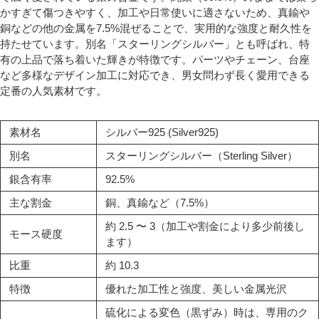
かすぎて傷つきやすく、加工や日常使いに適さないため、真鍮や
銅などの他の金属を7.5%混ぜることで、実用的な強度と耐久性を
持たせています。別名「スターリングシルバー」とも呼ばれ、特
有の上品で落ち着いた輝きが特徴です。パーツやチェーン、台座
など多様なデザイン加工に対応でき、男女問わず長く愛用できる
定番の人気素材です。
素材名
シルバー925 (Silver925)
別名
スターリングシルバー（Sterling Silver）
銀含有率
92.5%
主な割金
銅、真鍮など（7.5%）
約 2.5 〜 3（加工や割金により多少前後し
モース硬度
ます）
比重
約 10.3
特徴
優れた加工性と強度、美しい金属光沢
硫化による変色（黒ずみ）時は、専用のク