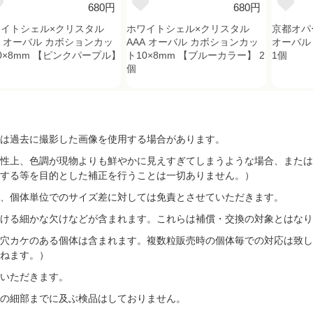
680円
680円
イトシェル×クリスタル
ホワイトシェル×クリスタル
京都オパ
A オーバル カボションカッ
AAA オーバル カボションカッ
オーバル
0×8mm 【ピンクパープル】
ト10×8mm 【ブルーカラー】 2
1個
個
は過去に撮影した画像を使用する場合があります。
性上、色調が現物よりも鮮やかに見えすぎてしまうような場合、または
する等を目的とした補正を行うことは一切ありません。）
、個体単位でのサイズ差に対しては免責とさせていただきます。
ける細かな欠けなどが含まれます。これらは補償・交換の対象とはなり
穴カケのある個体は含まれます。複数粒販売時の個体毎での対応は致し
ねます。）
いただきます。
の細部までに及ぶ検品はしておりません。