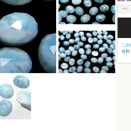
この
送料