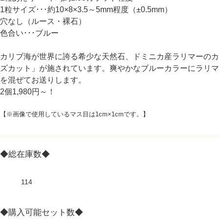
1粒サイズ･･･約10×8×3.5～5mm程度（±0.5mm）
穴なし（ルース・裸石）
色合い･･･ブルー
カリブ海が世界に誇る希少な天然石、ドミニカ産ラリマーのカ
ズカット」が施されています。爽やかなブルーカラーにラリマ
を混ぜてお送りします。
2個1,980円～！
【※画像で使用しているマス目は1cm×1cmです。】
◆総在庫数◆
114
◆購入可能セット数◆