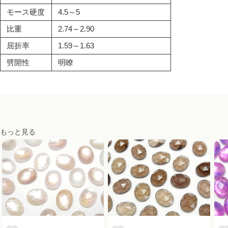
モース硬度
4.5～5
比重
2.74～2.90
屈折率
1.59～1.63
劈開性
明瞭
もっと見る