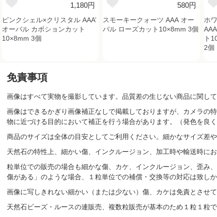
1,180円
580円
ピンクシェル×クリスタル AAA’
スモーキークォーツ AAA オー
ホワ
オーバル カボションカット
バル ローズカット10×8mm 3個
AA
10×8mm 3個
ト1
2個
免責事項
画像はすべて実物を撮影しています。品質差の生じない商品に関して
画像はできるかぎり画像補正なしで掲載しておりますが、カメラの特
物に近づける目的において補正を行う場合があります。（発色を良く
商品のサイズは全体の目安としてご利用ください。細かなサイズ差や
天然石の特性上、細かい傷、インクルージョン、加工時や輸送時にお
粒単位での販売の場合も細かな傷、カケ、インクルージョン、歪み、
傷がある」のような場合、１粒単位での補償・交換等の対応は致しか
画像に写しきれない細かい（または少ない）傷、カケは免責とさせて
天然石ビーズ・ルースの連販売、複数粒販売が基本のため１粒１粒で