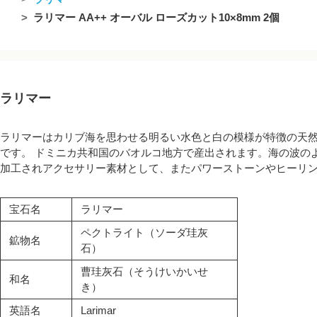
ラリマー AA++ オーバル ローズカット10×8mm 2個
ラリマー
ラリマーはカリブ海を思わせる明るい水色と白の模様が特徴の天
です。 ドミニカ共和国のバオルコ地方で産出されます。海の波の
加工されアクセサリー素材として、またパワーストーンやヒーリ
宝石名
ラリマー
ペクトライト（ソーダ珪灰
鉱物名
石）
曹珪灰石（そうけいかいせ
和名
き）
英語名
Larimar