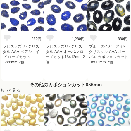
880円
1,280円
880円
ラピスラズリ×クリス
ラピスラズリ×クリス
ブルータイガーアイ×
タル AAA ペアシェイ
タル AAA オーバル ロ
クリスタル AAA オー
プ ローズカット
ーズカット16×12mm 2
バル カボションカット
12×8mm 2個
個
18×13mm 2個
その他のカボションカット8×6mm
もっと見る