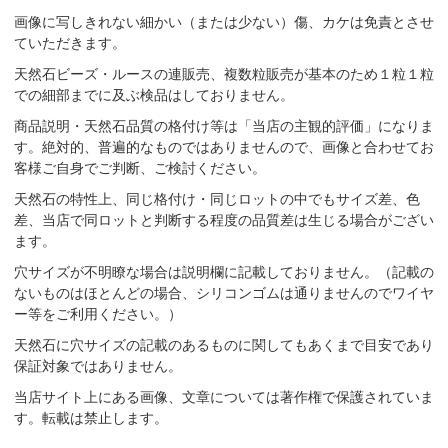
画像に写しきれない細かい（または少ない）傷、カケは免責とさせ
ていただきます。
天然石ビーズ・ルースの連販売、複数粒販売が基本のため１粒１粒
での細部までに及ぶ検品はしておりません。
商品説明・天然石品質の格付け等は「当店の主観的評価」になりま
す。絶対的、普遍的なものではありませんので、画像と合わせてお
客様ご自身でご判断、ご検討ください。
天然石の特性上、同じ格付け・同じロットの中でもサイズ差、色
差、当店で同ロットと判断する程度の品質差は生じる場合がござい
ます。
穴サイズが不明瞭な場合は説明欄に記載しておりません。（記載の
ないものはほとんどの場合、シリコンゴムは通りませんのでワイヤ
ー等をご利用ください。）
天然石に穴サイズの記載のあるものに関してもあくまで目安であり
保証対象ではありません。
当店サイト上にある画像、文章については著作権で保護されていま
す。転載は禁止します。