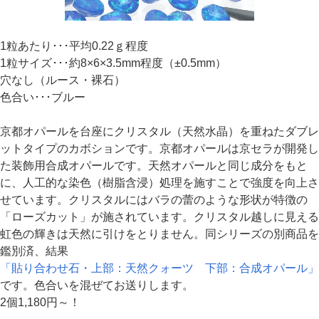
1粒あたり･･･平均0.22ｇ程度
1粒サイズ･･･約8×6×3.5mm程度（±0.5mm）
穴なし（ルース・裸石）
色合い･･･ブルー
京都オパールを台座にクリスタル（天然水晶）を重ねたダブレ
ットタイプのカボションです。京都オパールは京セラが開発し
た装飾用合成オパールです。天然オパールと同じ成分をもと
に、人工的な染色（樹脂含浸）処理を施すことで強度を向上さ
せています。クリスタルにはバラの蕾のような形状が特徴の
「ローズカット」が施されています。クリスタル越しに見える
虹色の輝きは天然に引けをとりません。同シリーズの別商品を
鑑別済、結果
「貼り合わせ石・上部：天然クォーツ 下部：合成オパール」
です。色合いを混ぜてお送りします。
2個1,180円～！