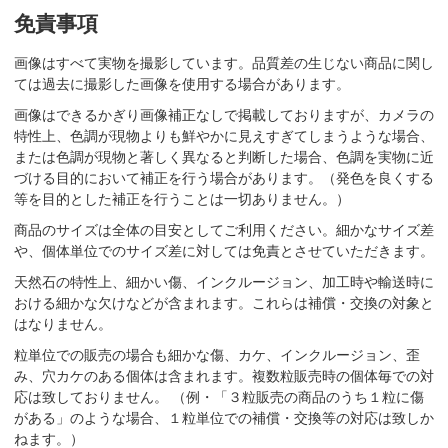
免責事項
画像はすべて実物を撮影しています。品質差の生じない商品に関し
ては過去に撮影した画像を使用する場合があります。
画像はできるかぎり画像補正なしで掲載しておりますが、カメラの
特性上、色調が現物よりも鮮やかに見えすぎてしまうような場合、
または色調が現物と著しく異なると判断した場合、色調を実物に近
づける目的において補正を行う場合があります。（発色を良くする
等を目的とした補正を行うことは一切ありません。）
商品のサイズは全体の目安としてご利用ください。細かなサイズ差
や、個体単位でのサイズ差に対しては免責とさせていただきます。
天然石の特性上、細かい傷、インクルージョン、加工時や輸送時に
おける細かな欠けなどが含まれます。これらは補償・交換の対象と
はなりません。
粒単位での販売の場合も細かな傷、カケ、インクルージョン、歪
み、穴カケのある個体は含まれます。複数粒販売時の個体毎での対
応は致しておりません。 （例・「３粒販売の商品のうち１粒に傷
がある」のような場合、１粒単位での補償・交換等の対応は致しか
ねます。）