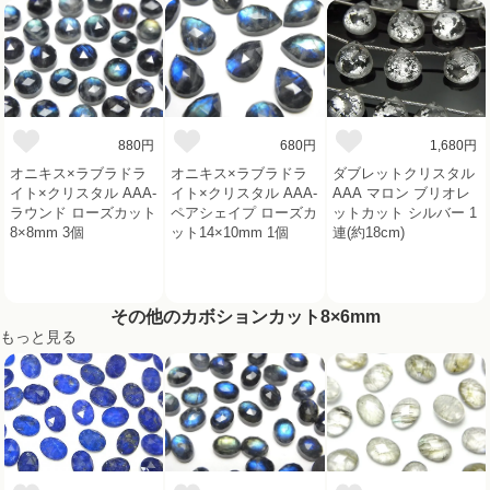
880円
680円
1,680円
オニキス×ラブラドラ
オニキス×ラブラドラ
ダブレットクリスタル
イト×クリスタル AAA-
イト×クリスタル AAA-
AAA マロン ブリオレ
ラウンド ローズカット
ペアシェイプ ローズカ
ットカット シルバー 1
8×8mm 3個
ット14×10mm 1個
連(約18cm)
その他のカボションカット8×6mm
もっと見る