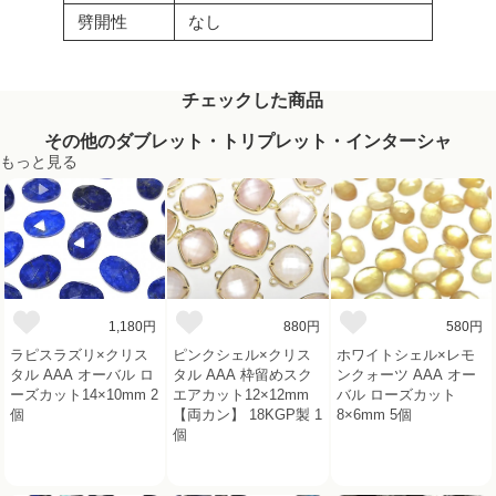
劈開性
なし
チェックした商品
その他のダブレット・トリプレット・インターシャ
もっと見る
1,180円
880円
580円
ラピスラズリ×クリス
ピンクシェル×クリス
ホワイトシェル×レモ
タル AAA オーバル ロ
タル AAA 枠留めスク
ンクォーツ AAA オー
ーズカット14×10mm 2
エアカット12×12mm
バル ローズカット
個
【両カン】 18KGP製 1
8×6mm 5個
個