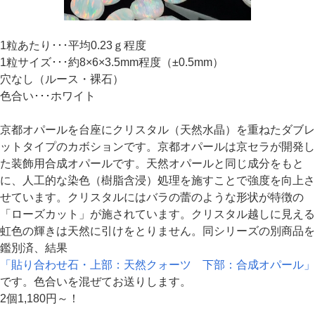
1粒あたり･･･平均0.23ｇ程度
1粒サイズ･･･約8×6×3.5mm程度（±0.5mm）
穴なし（ルース・裸石）
色合い･･･ホワイト
京都オパールを台座にクリスタル（天然水晶）を重ねたダブレ
ットタイプのカボションです。京都オパールは京セラが開発し
た装飾用合成オパールです。天然オパールと同じ成分をもと
に、人工的な染色（樹脂含浸）処理を施すことで強度を向上さ
せています。クリスタルにはバラの蕾のような形状が特徴の
「ローズカット」が施されています。クリスタル越しに見える
虹色の輝きは天然に引けをとりません。同シリーズの別商品を
鑑別済、結果
「貼り合わせ石・上部：天然クォーツ 下部：合成オパール」
です。色合いを混ぜてお送りします。
2個1,180円～！