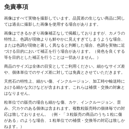
免責事項
画像はすべて実物を撮影しています。品質差の生じない商品に関し
ては過去に撮影した画像を使用する場合があります。
画像はできるかぎり画像補正なしで掲載しておりますが、カメラの
特性上、色調が現物よりも鮮やかに見えすぎてしまうような場合、
または色調が現物と著しく異なると判断した場合、色調を実物に近
づける目的において補正を行う場合があります。（発色を良くする
等を目的とした補正を行うことは一切ありません。）
商品のサイズは全体の目安としてご利用ください。細かなサイズ差
や、個体単位でのサイズ差に対しては免責とさせていただきます。
天然石の特性上、細かい傷、インクルージョン、加工時や輸送時に
おける細かな欠けなどが含まれます。これらは補償・交換の対象と
はなりません。
粒単位での販売の場合も細かな傷、カケ、インクルージョン、歪
み、穴カケのある個体は含まれます。複数粒販売時の個体毎での対
応は致しておりません。 （例・「３粒販売の商品のうち１粒に傷
がある」のような場合、１粒単位での補償・交換等の対応は致しか
ねます。）