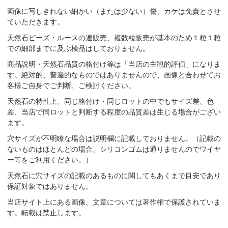
画像に写しきれない細かい（または少ない）傷、カケは免責とさせ
ていただきます。
天然石ビーズ・ルースの連販売、複数粒販売が基本のため１粒１粒
での細部までに及ぶ検品はしておりません。
商品説明・天然石品質の格付け等は「当店の主観的評価」になりま
す。絶対的、普遍的なものではありませんので、画像と合わせてお
客様ご自身でご判断、ご検討ください。
天然石の特性上、同じ格付け・同じロットの中でもサイズ差、色
差、当店で同ロットと判断する程度の品質差は生じる場合がござい
ます。
穴サイズが不明瞭な場合は説明欄に記載しておりません。（記載の
ないものはほとんどの場合、シリコンゴムは通りませんのでワイヤ
ー等をご利用ください。）
天然石に穴サイズの記載のあるものに関してもあくまで目安であり
保証対象ではありません。
当店サイト上にある画像、文章については著作権で保護されていま
す。転載は禁止します。