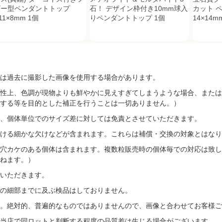
ザー型ペンダントトップ
石！ デザイン枠付き10mm球入
カット 
11×8mm 1個
りペンダントトップ 1個
14×14m
は過去に撮影した画像を使用する場合があります。
性上、色調が現物よりも鮮やかに見えすぎてしまうような場合、または
する等を目的とした補正を行うことは一切ありません。）
、個体単位でのサイズ差に対しては免責とさせていただきます。
ける細かな欠けなどが含まれます。これらは補償・交換の対象とはなり
穴カケのある個体は含まれます。複数粒販売時の個体毎での対応は致し
ねます。）
いただきます。
の細部までに及ぶ検品はしておりません。
す。絶対的、普遍的なものではありませんので、画像と合わせてお客様ご
当店で同ロットと判断する程度の品質差は生じる場合がございます。