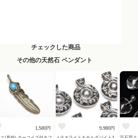
チェックした商品
その他の天然石 ペンダント
1,580円
9,980円
ス(真鍮) ターコイズ付きフ
メテオライト＆モルダバイト3
宝石質ク