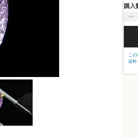
購入
この
送料