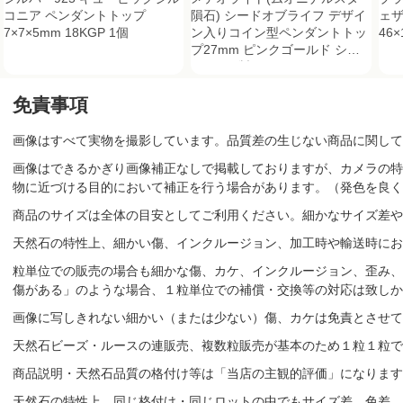
コニア ペンダントトップ
隕石) シードオブライフ デザイ
ェ
7×7×5mm 18KGP 1個
ン入りコイン型ペンダントトッ
46×
プ27mm ピンクゴールド シル
バー925製
免責事項
画像はすべて実物を撮影しています。品質差の生じない商品に関して
画像はできるかぎり画像補正なしで掲載しておりますが、カメラの特
物に近づける目的において補正を行う場合があります。（発色を良く
商品のサイズは全体の目安としてご利用ください。細かなサイズ差や
天然石の特性上、細かい傷、インクルージョン、加工時や輸送時にお
粒単位での販売の場合も細かな傷、カケ、インクルージョン、歪み、
傷がある」のような場合、１粒単位での補償・交換等の対応は致しか
画像に写しきれない細かい（または少ない）傷、カケは免責とさせて
天然石ビーズ・ルースの連販売、複数粒販売が基本のため１粒１粒で
商品説明・天然石品質の格付け等は「当店の主観的評価」になりま
天然石の特性上、同じ格付け・同じロットの中でもサイズ差、色差、