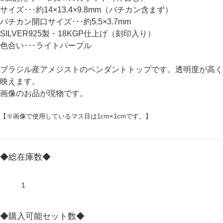
サイズ･･･約14×13.4×9.8mm（バチカン含まず）
バチカン開口サイズ･･･約5.5×3.7mm
SILVER925製・18KGP仕上げ（刻印入り）
色合い･･･ライトパープル
ブラジル産アメジストのペンダントトップです。透明度が高く
映えます。
画像のお品が現物です。
【※画像で使用しているマス目は1cm×1cmです。】
◆総在庫数◆
1
◆購入可能セット数◆