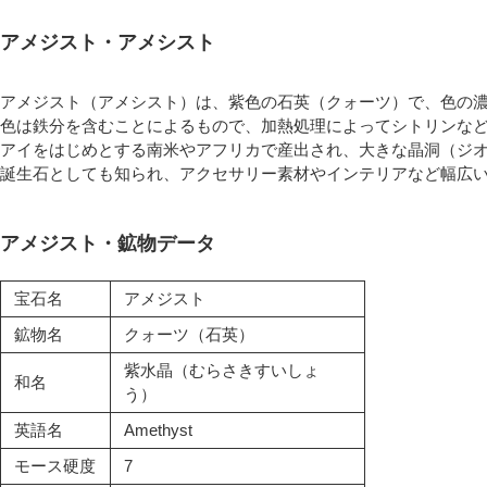
アメジスト・アメシスト
アメジスト（アメシスト）は、紫色の石英（クォーツ）で、色の
色は鉄分を含むことによるもので、加熱処理によってシトリンな
アイをはじめとする南米やアフリカで産出され、大きな晶洞（ジオ
誕生石としても知られ、アクセサリー素材やインテリアなど幅広
アメジスト・鉱物データ
宝石名
アメジスト
鉱物名
クォーツ（石英）
紫水晶（むらさきすいしょ
和名
う）
英語名
Amethyst
モース硬度
7